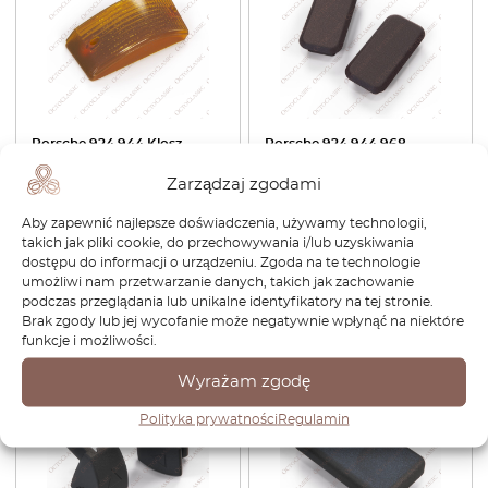
Porsche 924 944 Klosz
Porsche 924 944 968
przedniego kierunkowskazu
Zestaw 2 nakładek na dach,
lewy lub prawy
Zarządzaj zgodami
wszystkie kolory
przezroczysty
477867923A
pomarańczowy 477953161 /
Aby zapewnić najlepsze doświadczenia, używamy technologii,
477953162
takich jak pliki cookie, do przechowywania i/lub uzyskiwania
dostępu do informacji o urządzeniu. Zgoda na te technologie
463,68
zł
324,58
zł
104,88
zł
89,15
zł
umożliwi nam przetwarzanie danych, takich jak zachowanie
podczas przeglądania lub unikalne identyfikatory na tej stronie.
Zobacz produkt
Zobacz produkt
Brak zgody lub jej wycofanie może negatywnie wpłynąć na niektóre
funkcje i możliwości.
-30%
-30%
Wyrażam zgodę
Polityka prywatności
Regulamin