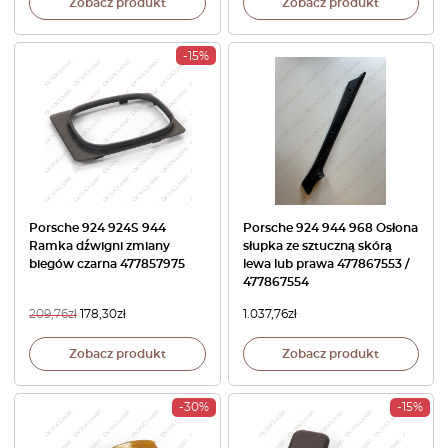
Zobacz produkt
Zobacz produkt
-15%
Porsche 924 924S 944
Porsche 924 944 968 Osłona
Ramka dźwigni zmiany
słupka ze sztuczną skórą
biegów czarna 477857975
lewa lub prawa 477867553 /
477867554
209,76
zł
178,30
zł
1.037,76
zł
Zobacz produkt
Zobacz produkt
-30%
-15%