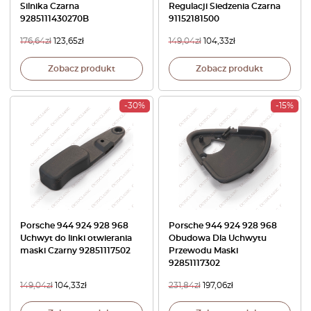
Silnika Czarna
Regulacji Siedzenia Czarna
9285111430270B
91152181500
176,64
zł
123,65
zł
149,04
zł
104,33
zł
Zobacz produkt
Zobacz produkt
-30%
-15%
Porsche 944 924 928 968
Porsche 944 924 928 968
Uchwyt do linki otwierania
Obudowa Dla Uchwytu
maski Czarny 92851117502
Przewodu Maski
92851117302
149,04
zł
104,33
zł
231,84
zł
197,06
zł