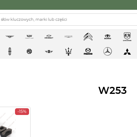
W253
-15%