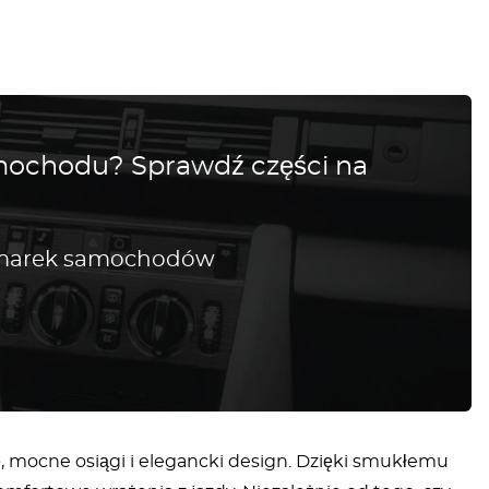
amochodu? Sprawdź części na
h marek samochodów
 mocne osiągi i elegancki design. Dzięki smukłemu