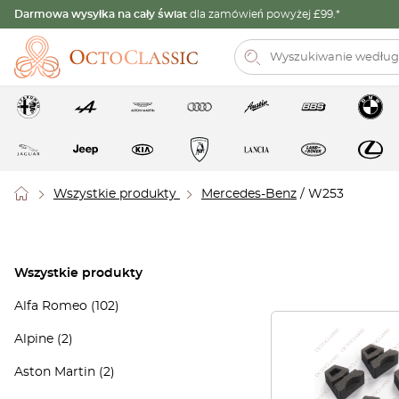
Darmowa wysyłka na cały świat
dla zamówień powyżej £99.*
Wszystkie produkty
Mercedes-Benz
/ W253
Wszystkie produkty
Alfa Romeo
(102)
Alpine
(2)
Aston Martin
(2)