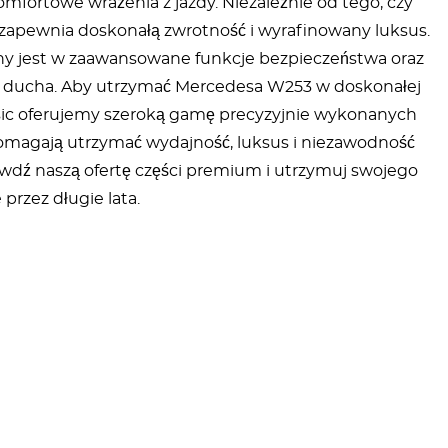
ortowe wrażenia z jazdy. Niezależnie od tego, czy
53 zapewnia doskonałą zwrotność i wyrafinowany luksus.
y jest w zaawansowane funkcje bezpieczeństwa oraz
ój ducha. Aby utrzymać Mercedesa W253 w doskonałej
assic oferujemy szeroką gamę precyzyjnie wykonanych
 pomagają utrzymać wydajność, luksus i niezawodność
awdź naszą ofertę części premium i utrzymuj swojego
rzez długie lata.