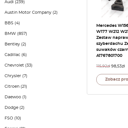
Audi
(239)
Austin Motor Company
(2)
BBS
(4)
Mercedes W15
W177 W212 W2
BMW
(857)
Zestaw napra
szyberdachu Z
Bentley
(2)
suwaków czar
Cadillac
(6)
A1767801700
Chevrolet
(33)
115,92
zł
98,53
zł
Chrysler
(7)
Zobacz pr
Citroen
(21)
Daewoo
(1)
Dodge
(2)
FSO
(10)