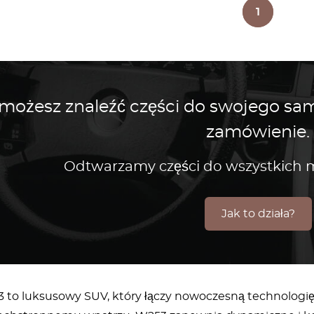
1
 możesz znaleźć części do swojego s
zamówienie.
Odtwarzamy części do wszystkic
Jak to działa?
to luksusowy SUV, który łączy nowoczesną technologię,