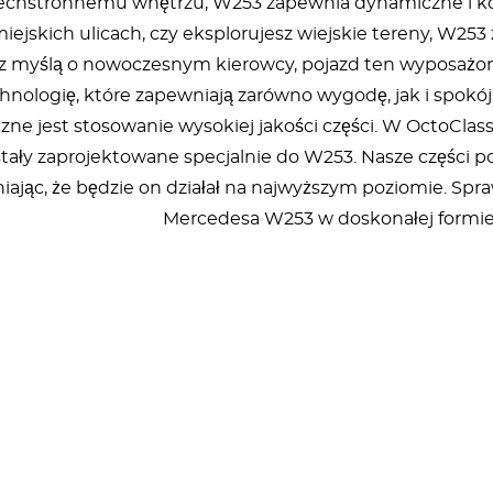
echstronnemu wnętrzu, W253 zapewnia dynamiczne i komf
miejskich ulicach, czy eksplorujesz wiejskie tereny, W2
z myślą o nowoczesnym kierowcy, pojazd ten wyposażon
hnologię, które zapewniają zarówno wygodę, jak i spok
czne jest stosowanie wysokiej jakości części. W OctoCl
ostały zaprojektowane specjalnie do W253. Nasze części
iając, że będzie on działał na najwyższym poziomie. Spr
Mercedesa W253 w doskonałej formie p