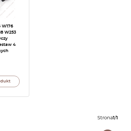
6 W176
18 W253
wczy
estaw 4
nych
odukt
Strona
1
/
1