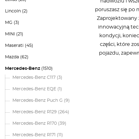
nadwoziu i wsz
poruszasz się po 
Lincoln
(2)
Zaprojektowany 
MG
(3)
innowacyjną tec
MINI
(21)
kondycji, konie
części, które z
Maserati
(45)
pojazdu, zapewn
Mazda
(62)
Mercedes-Benz
(1510)
Mercedes-Benz C117
(3)
Mercedes-Benz EQE
(1)
Mercedes-Benz Puch G
(9)
Mercedes-Benz R129
(264)
Mercedes-Benz R170
(39)
Mercedes-Benz R171
(11)