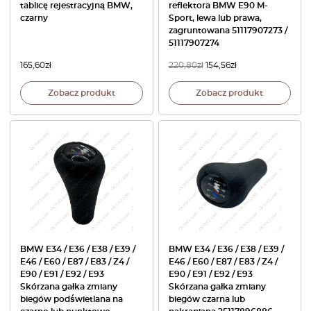
tablicę rejestracyjną BMW,
reflektora BMW E90 M-
czarny
Sport, lewa lub prawa,
zagruntowana 51117907273 /
51117907274
165,60
zł
220,80
zł
154,56
zł
Zobacz produkt
Zobacz produkt
BMW E34 / E36 / E38 / E39 /
BMW E34 / E36 / E38 / E39 /
E46 / E60 / E87 / E83 / Z4 /
E46 / E60 / E87 / E83 / Z4 /
E90 / E91 / E92 / E93
E90 / E91 / E92 / E93
Skórzana gałka zmiany
Skórzana gałka zmiany
biegów podświetlana na
biegów czarna lub