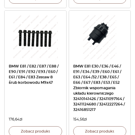
BMW E81 / E82 / E87 / E88 /
BMW E81 E30 / E36 / E46 /
E90 / E91 / E92 / E93 / E60 /
E91 / E34 / E39 / E60 / E61 /
E61 / E84 / E83 Zestaw 8
E63 / E64 /32 / E38 / E65 /
śrub korbowodu M9x47
E66 / E67 / E83 / E53 / E52
Zbiornik wspomagania
układu kierowniczego
32410141426 / 32411097164 /
32411124680 / 32412227264 /
32416851217
176,64
zł
154,56
zł
Zobacz produkt
Zobacz produkt