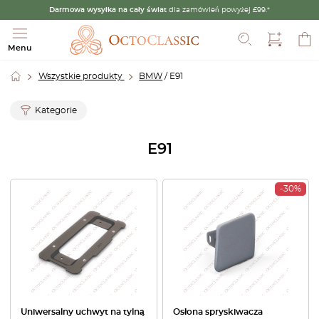
Darmowa wysyłka na cały świat
dla zamówień powyżej £99.*
Szukaj
Menu
Wszystkie produkty
BMW
/ E91
Kategorie
E91
-30%
Uniwersalny uchwyt na tylną
Osłona spryskiwacza