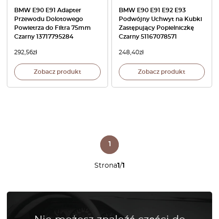
BMW E90 E91 Adapter
BMW E90 E91 E92 E93
Przewodu Dolotowego
Podwójny Uchwyt na Kubki
Powietrza do Filtra 75mm
Zastępujący Popielniczkę
Czarny 13717795284
Czarny 51167078571
292,56
zł
248,40
zł
Zobacz produkt
Zobacz produkt
1
Strona
1
/
1