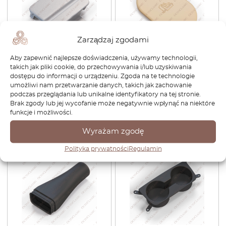
Zarządzaj zgodami
Aby zapewnić najlepsze doświadczenia, używamy technologii,
BMW E90 / E91 Zaślepka
BMW E34 / E46 / E91 / X3 E83
takich jak pliki cookie, do przechowywania i/lub uzyskiwania
ucha haka holowniczego
zatrzask fotelika dziecięcego
dostępu do informacji o urządzeniu. Zgoda na te technologie
tylnego zderzaka
listwa bagażnika wszystkie
umożliwi nam przetwarzanie danych, takich jak zachowanie
zagruntowana 51127127695
kolory 51473418987
podczas przeglądania lub unikalne identyfikatory na tej stronie.
176,64
zł
123,65
zł
165,60
zł
115,92
zł
Brak zgody lub jej wycofanie może negatywnie wpłynąć na niektóre
funkcje i możliwości.
Zobacz produkt
Zobacz produkt
Wyrażam zgodę
Polityka prywatności
Regulamin