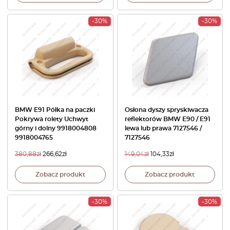
-30%
-30%
BMW E91 Półka na paczki
Osłona dyszy spryskiwacza
Pokrywa rolety Uchwyt
reflektorów BMW E90 / E91
górny i dolny 9918004808
lewa lub prawa 7127546 /
9918004765
7127546
380,88
zł
266,62
zł
149,04
zł
104,33
zł
Zobacz produkt
Zobacz produkt
-30%
-30%