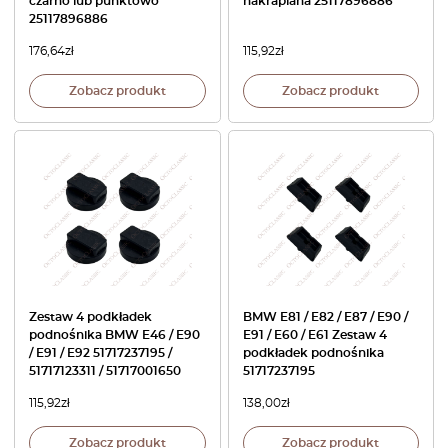
czarno lub punktowo
nakrapiana 25117896886
25117896886
176,64
zł
115,92
zł
Zobacz produkt
Zobacz produkt
Zestaw 4 podkładek
BMW E81 / E82 / E87 / E90 /
podnośnika BMW E46 / E90
E91 / E60 / E61 Zestaw 4
/ E91 / E92 51717237195 /
podkładek podnośnika
51717123311 / 51717001650
51717237195
115,92
zł
138,00
zł
Zobacz produkt
Zobacz produkt