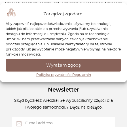
Amarok. Naszym celem jest wspieranie właścicieli Amaroka,
oferując szeroką gamę wysokiej jakości części, które
Zarządzaj zgodami
pomogą Ci utrzymać pojazd w doskonałym stanie.
Aby zapewnić najlepsze doświadczenia, używamy technologii,
Niezależnie od tego, czy restaurujesz klasyczny model, czy
takich jak pliki cookie, do przechowywania i/lub uzyskiwania
po prostu dbasz o regularną konserwację, jesteśmy tutaj,
dostępu do informacji o urządzeniu. Zgoda na te technologie
aby dostarczyć Ci odpowiednie komponenty, które
umożliwi nam przetwarzanie danych, takich jak zachowanie
zachowają niezawodność i moc Twojego pojazdu na długie
podczas przeglądania lub unikalne identyfikatory na tej stronie.
Brak zgody lub jej wycofanie może negatywnie wpłynąć na niektóre
lata.
funkcje i możliwości.
Wyrażam zgodę
Polityka prywatności
Regulamin
Newsletter
Skąd będziesz wiedział, że wypuściliśmy części dla
Twojego samochodu? Bądź na bieżąco.