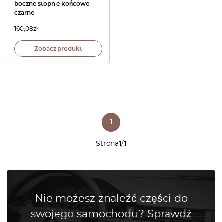
boczne stopnie końcowe
czarne
160,08
zł
Zobacz produkt
1
Strona
1
/
1
Nie możesz znaleźć części do
swojego samochodu? Sprawdź