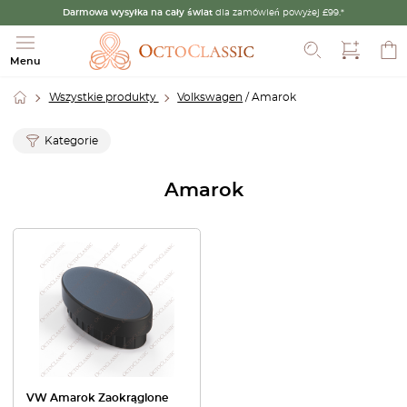
Darmowa wysyłka na cały świat
dla zamówień powyżej £99.*
Szukaj
Menu
Wszystkie produkty
Volkswagen
/ Amarok
Kategorie
Amarok
VW Amarok Zaokrąglone