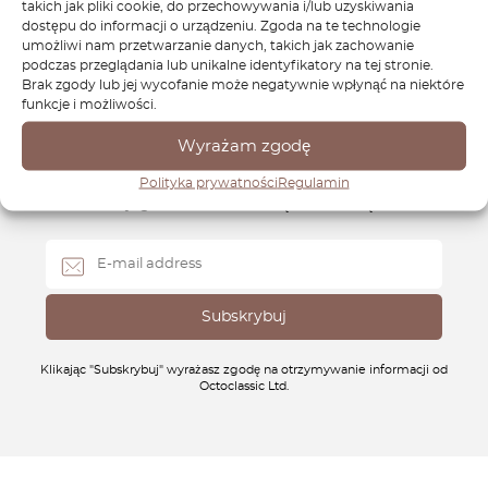
takich jak pliki cookie, do przechowywania i/lub uzyskiwania
dostępu do informacji o urządzeniu. Zgoda na te technologie
umożliwi nam przetwarzanie danych, takich jak zachowanie
podczas przeglądania lub unikalne identyfikatory na tej stronie.
Brak zgody lub jej wycofanie może negatywnie wpłynąć na niektóre
funkcje i możliwości.
Newsletter
Wyrażam zgodę
Skąd będziesz wiedział, że wypuściliśmy części dla
Polityka prywatności
Regulamin
Twojego samochodu? Bądź na bieżąco.
Klikając "Subskrybuj" wyrażasz zgodę na otrzymywanie informacji od
Octoclassic Ltd.