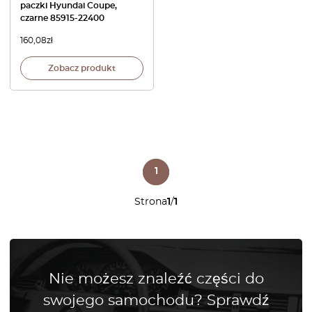
paczki Hyundai Coupe,
czarne 85915-22400
160,08
zł
Zobacz produkt
1
Strona
1
/
1
Nie możesz znaleźć części do
swojego samochodu? Sprawdź