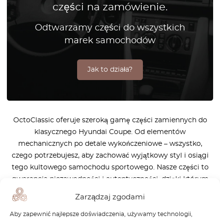
części na zamówienie.
Odtwarzamy części do wszystkich
marek samochodów
Jak to działa?
OctoClassic oferuje szeroką gamę części zamiennych do
klasycznego Hyundai Coupe. Od elementów
mechanicznych po detale wykończeniowe – wszystko,
czego potrzebujesz, aby zachować wyjątkowy styl i osiągi
tego kultowego samochodu sportowego. Nasze części to
gwarancja niezawodności i autentyczności, dzięki którym
Twój Hyundai Coupe będzie wyglądał i działał jak nowy.
Zarządzaj zgodami
Jesteśmy pasjonatami motoryzacji i wspieramy miłośników
Aby zapewnić najlepsze doświadczenia, używamy technologii,
klasycznych aut na każdym etapie renowacji.