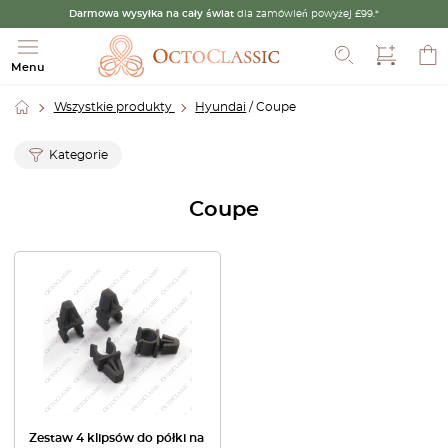
Darmowa wysyłka na cały świat
dla zamówień powyżej £99.*
Szukaj
Menu
Wszystkie produkty
Hyundai
/ Coupe
Kategorie
Coupe
Zestaw 4 klipsów do półki na