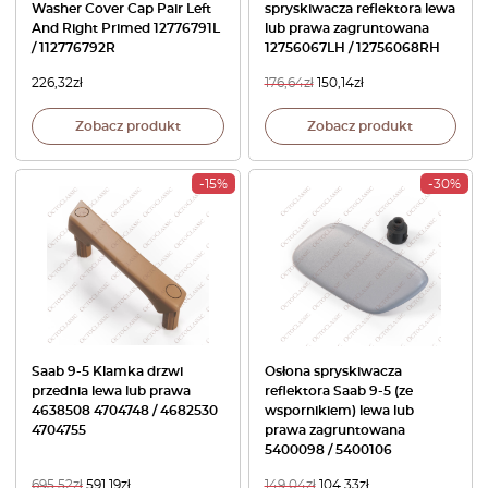
Washer Cover Cap Pair Left
spryskiwacza reflektora lewa
And Right Primed 12776791L
lub prawa zagruntowana
/ 112776792R
12756067LH / 12756068RH
226,32
zł
176,64
zł
150,14
zł
Zobacz produkt
Zobacz produkt
-15%
-30%
Saab 9-5 Klamka drzwi
Osłona spryskiwacza
przednia lewa lub prawa
reflektora Saab 9-5 (ze
4638508 4704748 / 4682530
wspornikiem) lewa lub
4704755
prawa zagruntowana
5400098 / 5400106
695,52
zł
591,19
zł
149,04
zł
104,33
zł