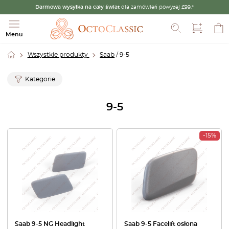
Darmowa wysyłka na cały świat
dla zamówień powyżej £99.*
Szukaj
Menu
Wszystkie produkty
Saab
/ 9-5
Kategorie
9-5
-15%
Saab 9-5 NG Headlight
Saab 9-5 Facelift osłona