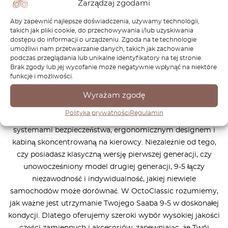
Zarządzaj zgodami
Aby zapewnić najlepsze doświadczenia, używamy technologii,
takich jak pliki cookie, do przechowywania i/lub uzyskiwania
dostępu do informacji o urządzeniu. Zgoda na te technologie
Saab 9-5 to model flagowy, który wciela w życie istotę
umożliwi nam przetwarzanie danych, takich jak zachowanie
skandynawskiej inżynierii samochodowej. Zaprojektowany z
podczas przeglądania lub unikalne identyfikatory na tej stronie.
Brak zgody lub jej wycofanie może negatywnie wpłynąć na niektóre
myślą o tych, którzy cenią sobie wydajność, bezpieczeństwo
funkcje i możliwości.
i komfort, 9-5 łączy turbodoładowaną moc z doskonałą
dynamiką jazdy i przestronnym, luksusowym wnętrzem.
Wyrażam zgodę
Dostępny w wersjach sedan i kombi, Saab 9-5 wyróżnia się
Polityka prywatności
Regulamin
innowacyjną technologią, w tym zaawansowanymi
systemami bezpieczeństwa, ergonomicznym designem i
kabiną skoncentrowaną na kierowcy. Niezależnie od tego,
czy posiadasz klasyczną wersję pierwszej generacji, czy
unowocześniony model drugiej generacji, 9-5 łączy
niezawodność i indywidualność, jakiej niewiele
samochodów może dorównać. W OctoClassic rozumiemy,
jak ważne jest utrzymanie Twojego Saaba 9-5 w doskonałej
kondycji. Dlatego oferujemy szeroki wybór wysokiej jakości
części zamiennych i akcesoriów, zapewniając, że Twój