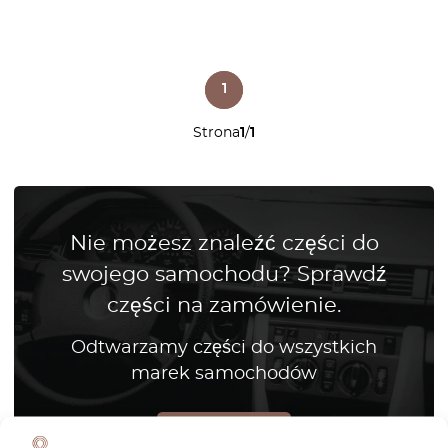
1
Strona
1
/
1
Nie możesz znaleźć części do
swojego samochodu? Sprawdź
części na zamówienie.
Odtwarzamy części do wszystkich
marek samochodów
Jak to działa?