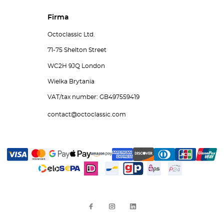
Firma
Octoclassic Ltd.
71-75 Shelton Street
WC2H 9JQ London
Wielka Brytania
VAT/tax number: GB497559419
contact@octoclassic.com