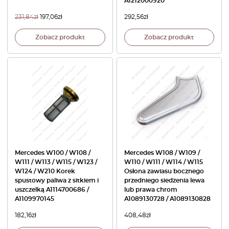
A1212000920
231,84
zł
197,06
zł
292,56
zł
Zobacz produkt
Zobacz produkt
Mercedes W100 / W108 /
Mercedes W108 / W109 /
W111 / W113 / W115 / W123 /
W110 / W111 / W114 / W115
W124 / W210 Korek
Osłona zawiasu bocznego
spustowy paliwa z sitkiem i
przedniego siedzenia lewa
uszczelką A1114700686 /
lub prawa chrom
A1109970145
A1089130728 / A1089130828
182,16
zł
408,48
zł