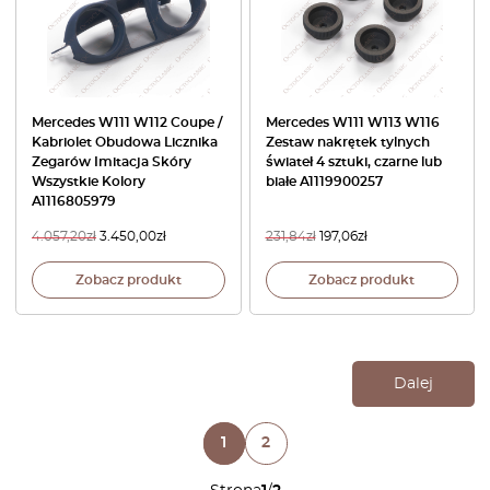
Mercedes W111 W112 Coupe /
Mercedes W111 W113 W116
Kabriolet Obudowa Licznika
Zestaw nakrętek tylnych
Zegarów Imitacja Skóry
świateł 4 sztuki, czarne lub
Wszystkie Kolory
białe A1119900257
A1116805979
4.057,20
zł
3.450,00
zł
231,84
zł
197,06
zł
Zobacz produkt
Zobacz produkt
Dalej
1
2