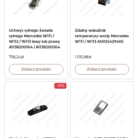
Uchwyt tylnego światła
Zdalny wskaźnik
tylnego Mercedes W111 /
temperatury wody Mercedes
W112 / W113 lewy lub prawy
W111 / W113 A0025429405
A1138200164 / A1138200264
756,24
zł
1.015,68
zł
Zobacz produkt
Zobacz produkt
-15%