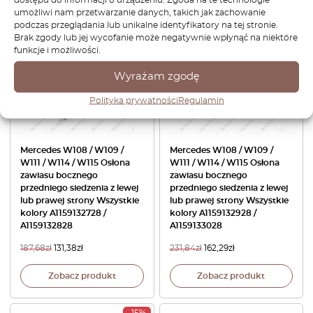
umożliwi nam przetwarzanie danych, takich jak zachowanie
podczas przeglądania lub unikalne identyfikatory na tej stronie.
-30%
-30%
Brak zgody lub jej wycofanie może negatywnie wpłynąć na niektóre
funkcje i możliwości.
Wyrażam zgodę
Polityka prywatności
Regulamin
Mercedes W108 / W109 /
Mercedes W108 / W109 /
W111 / W114 / W115 Osłona
W111 / W114 / W115 Osłona
zawiasu bocznego
zawiasu bocznego
przedniego siedzenia z lewej
przedniego siedzenia z lewej
lub prawej strony Wszystkie
lub prawej strony Wszystkie
kolory A1159132728 /
kolory A1159132928 /
A1159132828
A1159133028
187,68
zł
131,38
zł
231,84
zł
162,29
zł
Zobacz produkt
Zobacz produkt