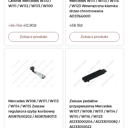
Głośnik Mercedes W110 /
Mercedes W111 / W113 / W114
W111 / W112 / W113 / W100
/ W123 Wewnętrzna klamka
drzwi chromowana
A1137660011
485,76
zł
412,90
zł
458,16
zł
Zobacz produkt
Zobacz produkt
Mercedes W108 / W111 / W113
Zestaw pedałów
/ W114 / W115 Zestaw
przyspieszenia Mercedes
regulatora szyby korbowej
W107 / W108 / W111 / W114 /
A1087600202 / A1087680113
W115 / W116 / W123
A1233000204 / A1233010082 /
A1233010022