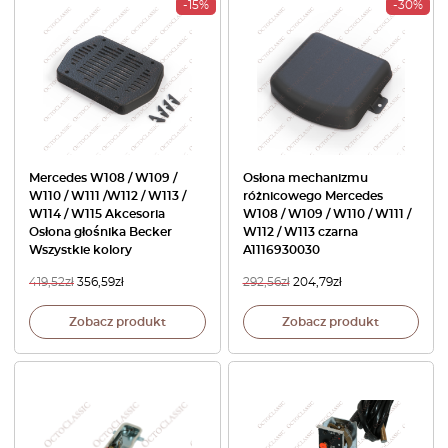
-15%
-30%
Mercedes W108 / W109 /
Osłona mechanizmu
W110 / W111 /W112 / W113 /
różnicowego Mercedes
W114 / W115 Akcesoria
W108 / W109 / W110 / W111 /
Osłona głośnika Becker
W112 / W113 czarna
Wszystkie kolory
A1116930030
419,52
zł
356,59
zł
292,56
zł
204,79
zł
Zobacz produkt
Zobacz produkt