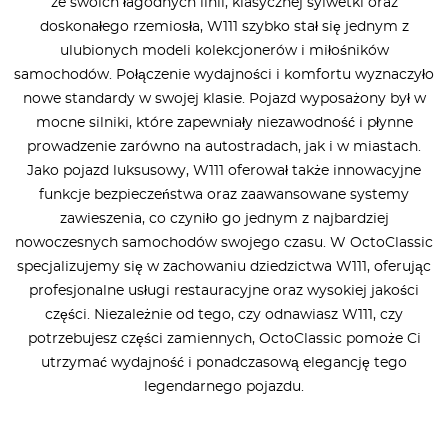
ze swoich łagodnych linii, klasycznej sylwetki oraz
doskonałego rzemiosła, W111 szybko stał się jednym z
ulubionych modeli kolekcjonerów i miłośników
samochodów. Połączenie wydajności i komfortu wyznaczyło
nowe standardy w swojej klasie. Pojazd wyposażony był w
mocne silniki, które zapewniały niezawodność i płynne
prowadzenie zarówno na autostradach, jak i w miastach.
Jako pojazd luksusowy, W111 oferował także innowacyjne
funkcje bezpieczeństwa oraz zaawansowane systemy
zawieszenia, co czyniło go jednym z najbardziej
nowoczesnych samochodów swojego czasu. W OctoClassic
specjalizujemy się w zachowaniu dziedzictwa W111, oferując
profesjonalne usługi restauracyjne oraz wysokiej jakości
części. Niezależnie od tego, czy odnawiasz W111, czy
potrzebujesz części zamiennych, OctoClassic pomoże Ci
utrzymać wydajność i ponadczasową elegancję tego
legendarnego pojazdu.