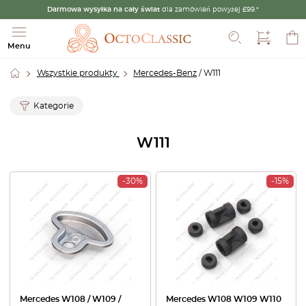
Darmowa wysyłka na cały świat
dla zamówień powyżej £99.*
Szukaj
Menu
Wszystkie produkty
Mercedes-Benz
/ W111
Kategorie
W111
-30%
-15%
Mercedes W108 / W109 /
Mercedes W108 W109 W110