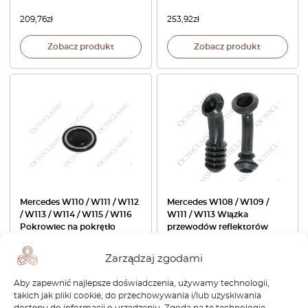
209,76
zł
253,92
zł
Zobacz produkt
Zobacz produkt
Mercedes W110 / W111 / W112
Mercedes W108 / W109 /
/ W113 / W114 / W115 / W116
W111 / W113 Wiązka
Pokrowiec na pokrętło
przewodów reflektorów
regulacji fotela A1109100018
Zestaw 2 A1155460085 /
A1105460085
Zarządzaj zgodami
204,24
zł
276,00
zł
Aby zapewnić najlepsze doświadczenia, używamy technologii,
takich jak pliki cookie, do przechowywania i/lub uzyskiwania
Zobacz produkt
Zobacz produkt
dostępu do informacji o urządzeniu. Zgoda na te technologie