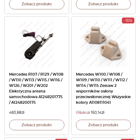
Zobacz produkt
Zobacz produkt
-15%
Mercedes R107 / R129 / W108
Mercedes W100 / W108 /
/ W110 / W113 / W115 / W116 /
W109 / W110 / W111 / W112 /
W126 / W201 / W202
W114 / W115 Zestaw 2
Elektryczna antena
wsporników osłony
samochodowa A1248201775
przeciwsłonecznej Wszystkie
/ A1248200175
kolory A1108111041
463,68
zł
176,64
zł
150,14
zł
Zobacz produkt
Zobacz produkt