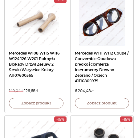
-15%
Mercedes W108 W115 W116
Mercedes W111 W112 Coupe /
W124 126 W201 Pokrętła
Convertible Obudowa
Blokady Drzwi Zestaw 2
prędkościomierza
Sztuki Wszystkie Kolory
Instrumenty Drewno
A1107600565
Zebrano / Orzech
A1116805979
149,04
zł
126,68
zł
6.204,48
zł
Zobacz produkt
Zobacz produkt
-15%
-15%