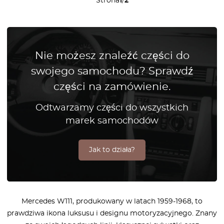
Strona
1
/
2
Nie możesz znaleźć części do
swojego samochodu? Sprawdź
części na zamówienie.
Odtwarzamy części do wszystkich
marek samochodów
Jak to działa?
Mercedes W111, produkowany w latach 1959-1968, to
prawdziwa ikona luksusu i designu motoryzacyjnego. Znany