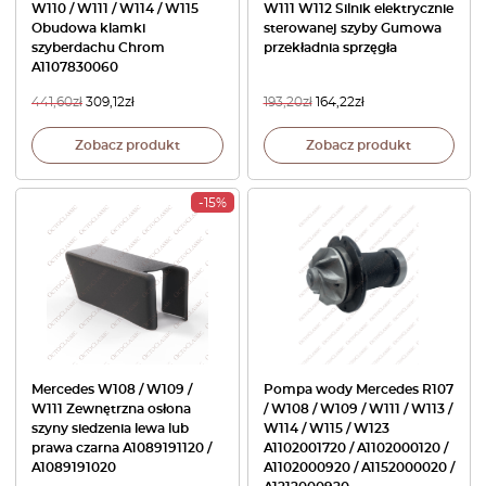
W110 / W111 / W114 / W115
W111 W112 Silnik elektrycznie
Obudowa klamki
sterowanej szyby Gumowa
szyberdachu Chrom
przekładnia sprzęgła
A1107830060
441,60
zł
309,12
zł
193,20
zł
164,22
zł
Zobacz produkt
Zobacz produkt
-15%
Mercedes W108 / W109 /
Pompa wody Mercedes R107
W111 Zewnętrzna osłona
/ W108 / W109 / W111 / W113 /
szyny siedzenia lewa lub
W114 / W115 / W123
prawa czarna A1089191120 /
A1102001720 / A1102000120 /
A1089191020
A1102000920 / A1152000020 /