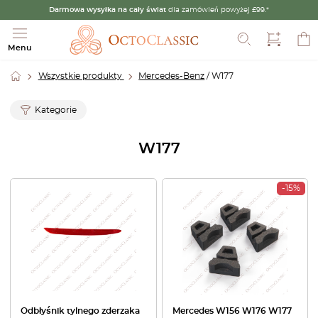
Darmowa wysyłka na cały świat
dla zamówień powyżej £99.*
Szukaj
Menu
Wszystkie produkty
Mercedes-Benz
/ W177
Kategorie
W177
-15%
Odbłyśnik tylnego zderzaka
Mercedes W156 W176 W177