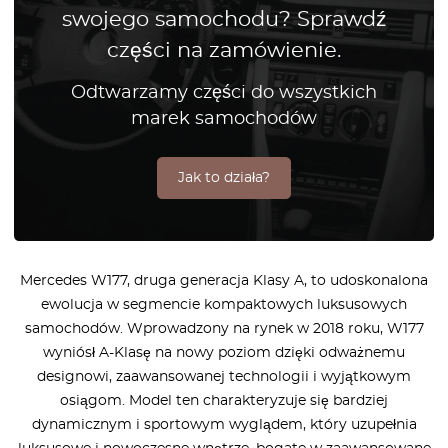
swojego samochodu? Sprawdź
części na zamówienie.
Odtwarzamy części do wszystkich
marek samochodów
Jak to działa?
Mercedes W177, druga generacja Klasy A, to udoskonalona
ewolucja w segmencie kompaktowych luksusowych
samochodów. Wprowadzony na rynek w 2018 roku, W177
wyniósł A-Klasę na nowy poziom dzięki odważnemu
designowi, zaawansowanej technologii i wyjątkowym
osiągom. Model ten charakteryzuje się bardziej
dynamicznym i sportowym wyglądem, który uzupełnia