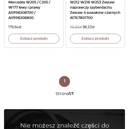
Mercedes W205 / C205 /
W212 W218 W253 Zestaw
W177 lewy i prawy
naprawczy szyberdachu
A0998208700 /
Zestaw 4 suwaków czarnych
A0998208800
A1767801700
176,64
zł
115,92
zł
98,53
zł
Zobacz produkt
Zobacz produkt
1
Strona
1
/
1
Nie możesz znaleźć części do