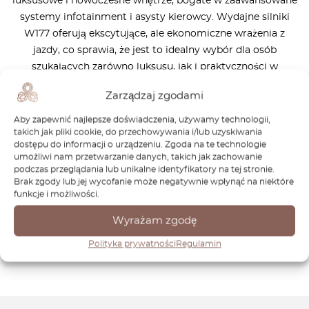
luksusowe i nowoczesne wnętrze, bogate w zaawansowane
systemy infotainment i asysty kierowcy. Wydajne silniki
W177 oferują ekscytujące, ale ekonomiczne wrażenia z
jazdy, co sprawia, że jest to idealny wybór dla osób
szukających zarówno luksusu, jak i praktyczności w
kompaktowym pojeździe. W OctoClassic oferujemy
Zarządzaj zgodami
wysokiej jakości części zamienne zaprojektowane specjalnie
dla Mercedesa W177, zapewniając, że Twój pojazd nadal
Aby zapewnić najlepsze doświadczenia, używamy technologii,
będzie działał na najwyższym poziomie. Niezależnie od tego,
takich jak pliki cookie, do przechowywania i/lub uzyskiwania
dostępu do informacji o urządzeniu. Zgoda na te technologie
czy zajmujesz się konserwacją, naprawami czy restauracją,
umożliwi nam przetwarzanie danych, takich jak zachowanie
nasze części zapewniają doskonałą kompatybilność i
podczas przeglądania lub unikalne identyfikatory na tej stronie.
Brak zgody lub jej wycofanie może negatywnie wpłynąć na niektóre
długotrwałą wytrzymałość. Zaufaj OctoClassic, aby
funkcje i możliwości.
zachować elegancję, wydajność i zaawansowaną
technologię swojego Mercedesa W177. Odkryj naszą ofertę
Wyrażam zgodę
części już teraz i utrzymaj swoją A-Klasę w doskonałej
Polityka prywatności
Regulamin
kondycji przez długie lata.