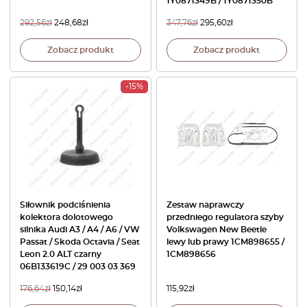
1Y0871349B / 1Y0871350B
292,56
zł
248,68
zł
347,76
zł
295,60
zł
Zobacz produkt
Zobacz produkt
-15%
Siłownik podciśnienia
Zestaw naprawczy
kolektora dolotowego
przedniego regulatora szyby
silnika Audi A3 / A4 / A6 / VW
Volkswagen New Beetle
Passat / Skoda Octavia / Seat
lewy lub prawy 1CM898655 /
Leon 2.0 ALT czarny
1CM898656
06B133619C / 29 003 03 369
176,64
zł
150,14
zł
115,92
zł