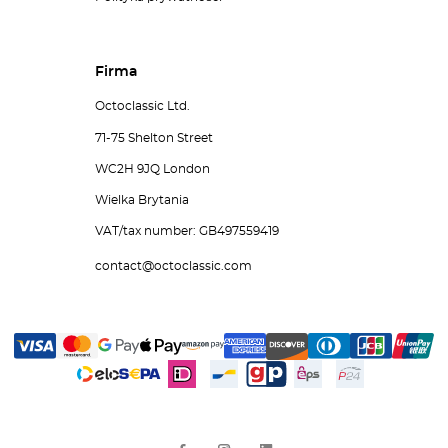
Firma
Octoclassic Ltd.
71-75 Shelton Street
WC2H 9JQ London
Wielka Brytania
VAT/tax number: GB497559419
contact@octoclassic.com