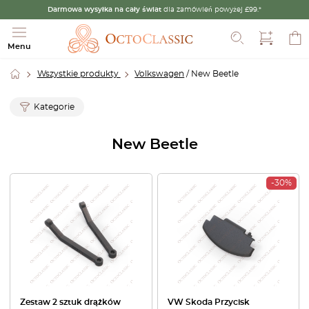
Darmowa wysyłka na cały świat
dla zamówień powyżej £99.*
Szukaj
Menu
Wszystkie produkty
Volkswagen
/ New Beetle
Kategorie
New Beetle
-30%
Zestaw 2 sztuk drążków
VW Skoda Przycisk