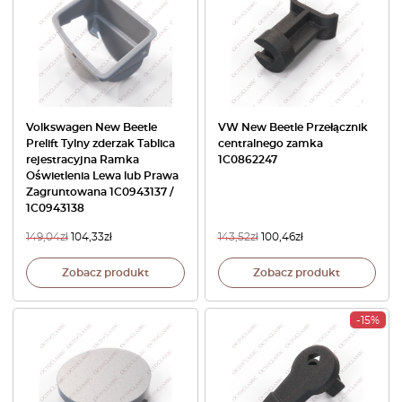
Volkswagen New Beetle
VW New Beetle Przełącznik
Prelift Tylny zderzak Tablica
centralnego zamka
rejestracyjna Ramka
1C0862247
Oświetlenia Lewa lub Prawa
Zagruntowana 1C0943137 /
1C0943138
149,04
zł
104,33
zł
143,52
zł
100,46
zł
Zobacz produkt
Zobacz produkt
-15%