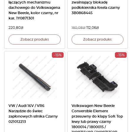
łączących mechanizmu
zwalniający blokadę
dachowego do Volkswagena
podłokietnika fotela czarny
New Beetle, kolor czarny, nr
3B0868445
kat. 1Y0871301
220,80
zł
160,08
zł
112,06
zł
Zobacz produkt
Zobacz produkt
-15%
-15%
VW / Audi 16V / VR6
Volkswagen New Beetle
Narzędzie do świec
Convertible Element
zapłonowych silnika Czarny
przesuwny do klapy Soft Top
021012213
lewy lub prawy czarny
1800014 / 1800015 /