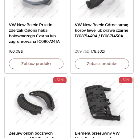
VW New Beetle Przedni
VW New Beetle Górne ramię
zderzak Osłona haka
korby lewe lub prawe czarne
holowniczego Czarna lub
1Y0871449A / 1Y0871450A
zagruntowana 1C0807241A
160,08
zł
209,76
zł
178,30
zł
Zobacz produkt
Zobacz produkt
-30%
-30%
Zestaw osłon bocznych
Element przesuwny VW