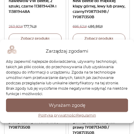
nawiewów VW Beetle, 2
New Beetle do miękkiej
sztuki, czarne 113819447A i
klapy górnej, lewy lub prawy,
113819448A
czarny1Y0871349B /
1Y0871350B
253,92
zł
177,74
zł
695,52
zł
486,86
zł
Zobacz produkt
Zobacz produkt
Zarządzaj zgodami
-30%
Aby zapewnić najlepsze doświadczenia, używamy technologii,
takich jak pliki cookie, do przechowywania i/lub uzyskiwania
dostępu do informacji o urządzeniu. Zgoda na te technologie
umożliwi nam przetwarzanie danych, takich jak zachowanie
podczas przeglądania lub unikalne identyfikatory na tej stronie.
Brak zgody lub jej wycofanie może negatywnie wpłynąć na niektóre
funkcje i możliwości.
Wyrażam zgodę
VW New Beetle Holder
Zestaw naprawczy VW New
Cabrio Zestaw naprawczy
Beetle Cabrio Element
Polityka prywatności
Regulamin
Klapa Miękki dach Lewy lub
obrotowy do miękkiej klapy
prawy Czarny 1Y0871349B /
górnej, czarny, lewy lub
1Y0871350B
prawy 1Y0871349B /
1Y0871350B