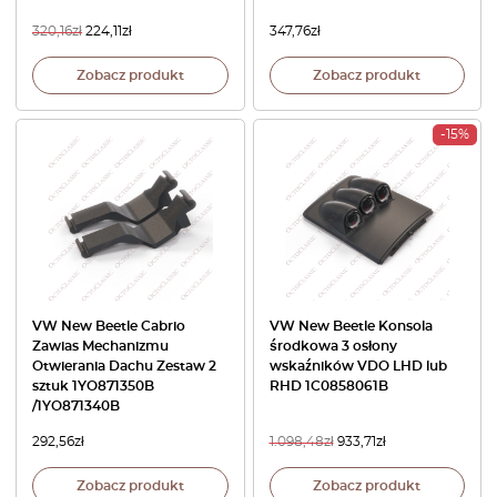
320,16
zł
224,11
zł
347,76
zł
Zobacz produkt
Zobacz produkt
-15%
VW New Beetle Cabrio
VW New Beetle Konsola
Zawias Mechanizmu
środkowa 3 osłony
Otwierania Dachu Zestaw 2
wskaźników VDO LHD lub
sztuk 1YO871350B
RHD 1C0858061B
/1YO871340B
292,56
zł
1.098,48
zł
933,71
zł
Zobacz produkt
Zobacz produkt