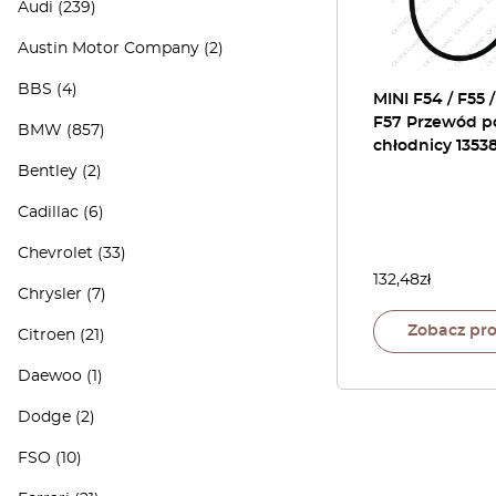
Audi
(239)
Austin Motor Company
(2)
BBS
(4)
MINI F54 / F55 /
F57 Przewód p
BMW
(857)
chłodnicy 1353
Bentley
(2)
Cadillac
(6)
Chevrolet
(33)
132,48
zł
Chrysler
(7)
Zobacz pr
Citroen
(21)
Daewoo
(1)
Dodge
(2)
FSO
(10)