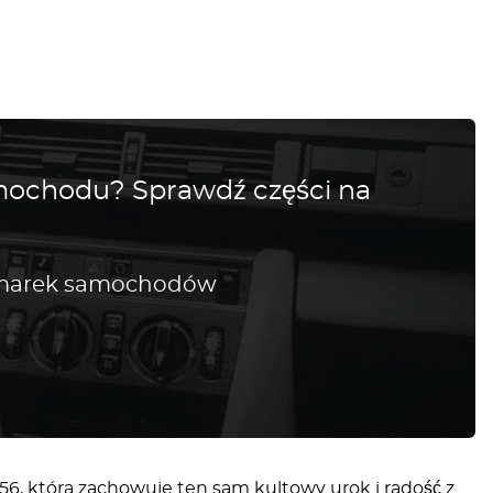
amochodu? Sprawdź części na
h marek samochodów
56, która zachowuje ten sam kultowy urok i radość z