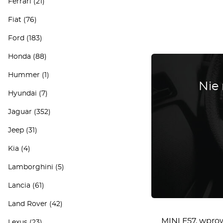
Ferrari
(21)
Fiat
(76)
Ford
(183)
Honda
(88)
Hummer
(1)
Nie
Hyundai
(7)
Jaguar
(352)
Jeep
(31)
Kia
(4)
Lamborghini
(5)
Lancia
(61)
Land Rover
(42)
MINI F57, wprow
Lexus
(23)