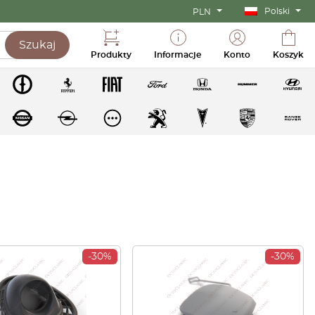
Polski
PLN
Szukaj
Produkty
Informacje
Konto
Koszyk
-30%
-30%