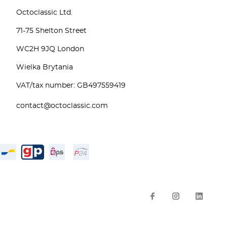
Octoclassic Ltd.
71-75 Shelton Street
WC2H 9JQ London
Wielka Brytania
VAT/tax number: GB497559419
contact@octoclassic.com