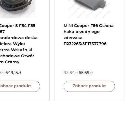
Cooper S F54 F55
MINI Cooper F56 Osłona
F57
haka przedniego
tandardowa deska
zderzaka
ielcza Wylot
FR32263/51117337796
etrza Wskaźniki
chodowe Otwór
m Czarny
6
zł
649,15
zł
93,84
zł
65,69
zł
Zobacz produkt
Zobacz produkt