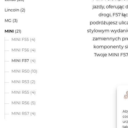
jazdy, oferując
Lincoln
(2)
drogi, F57 ł
MG
(3)
podróżujesz ulic
stylowym wydaniu.
MINI
(21)
zamiennych pre
MINI F55
(4)
komponenty sil
MINI F56
(4)
Twoje MINI F57
MINI F57
(4)
MINI R50
(10)
MINI R53
(2)
MINI R55
(4)
MINI R56
(5)
Aby
MINI R57
(4)
coo
ur
tak