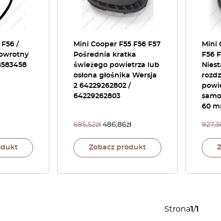
 F56 /
Mini Cooper F55 F56 F57
Mini 
owrotny
Pośrednia kratka
F56 
8583458
świeżego powietrza lub
Nies
osłona głośnika Wersja
rozdz
2 64229262802 /
powi
64229262803
samo
60 m
695,52
zł
486,86
zł
927,3
odukt
Zobacz produkt
Strona
1
/
1