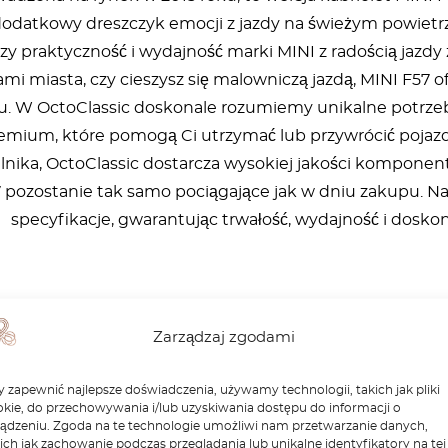
 dodatkowy dreszczyk emocji z jazdy na świeżym powietr
ączy praktyczność i wydajność marki MINI z radością jaz
ami miasta, czy cieszysz się malowniczą jazdą, MINI F57
 W OctoClassic doskonale rozumiemy unikalne potrzeby w
mium, które pomogą Ci utrzymać lub przywrócić pojazd 
nika, OctoClassic dostarcza wysokiej jakości komponent
 pozostanie tak samo pociągające jak w dniu zakupu. Na
specyfikacje, gwarantując trwałość, wydajność i dosk
Zarządzaj zgodami
 zapewnić najlepsze doświadczenia, używamy technologii, takich jak pliki
kie, do przechowywania i/lub uzyskiwania dostępu do informacji o
ządzeniu. Zgoda na te technologie umożliwi nam przetwarzanie danych,
ich jak zachowanie podczas przeglądania lub unikalne identyfikatory na tej