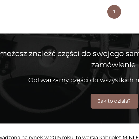
1
 możesz znaleźć części do swojego s
zamówienie.
Odtwarzamy części do wszystkic
Jak to działa?
adzona na rynek w 2015 roku, to wersja kabriolet MINI F