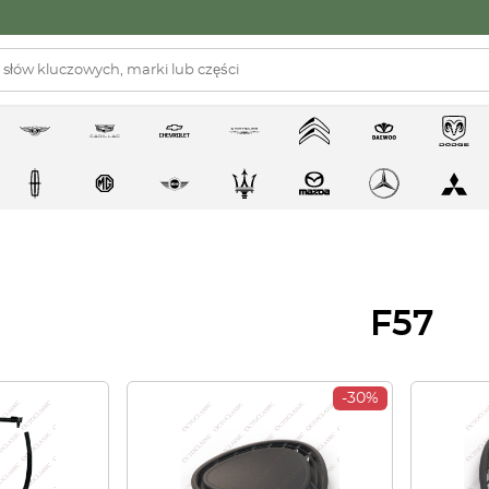
F57
-30%