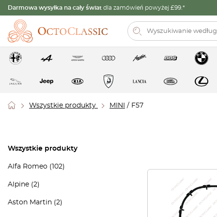
Darmowa wysyłka na cały świat
dla zamówień powyżej £99.*
Wszystkie produkty
MINI
/ F57
Wszystkie produkty
Alfa Romeo
(102)
Alpine
(2)
Aston Martin
(2)