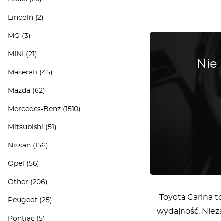
Lincoln
(2)
MG
(3)
MINI
(21)
Nie
Maserati
(45)
Mazda
(62)
Mercedes-Benz
(1510)
Mitsubishi
(51)
Nissan
(156)
Opel
(56)
Other
(206)
Toyota Carina t
Peugeot
(25)
wydajność. Nieza
Pontiac
(5)