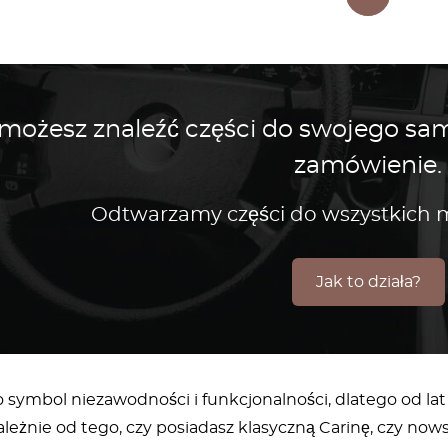
 możesz znaleźć części do swojego s
zamówienie.
Odtwarzamy części do wszystkic
Jak to działa?
o symbol niezawodności i funkcjonalności, dlatego od la
leżnie od tego, czy posiadasz klasyczną Carinę, czy now