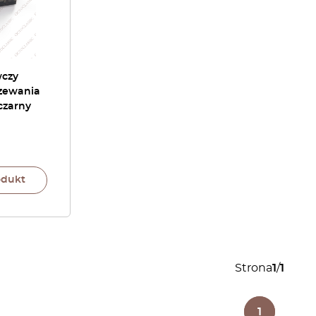
wczy
rzewania
czarny
odukt
Strona
1
/
1
1