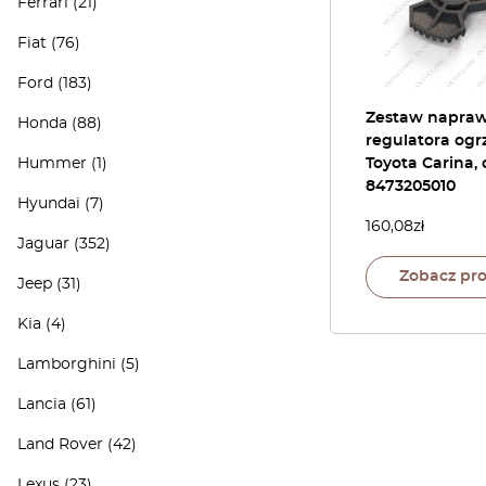
Ferrari
(21)
Fiat
(76)
Ford
(183)
Zestaw napra
Honda
(88)
regulatora og
Hummer
(1)
Toyota Carina, 
8473205010
Hyundai
(7)
160,08
zł
Jaguar
(352)
Zobacz pr
Jeep
(31)
Kia
(4)
Lamborghini
(5)
Lancia
(61)
Land Rover
(42)
Lexus
(23)