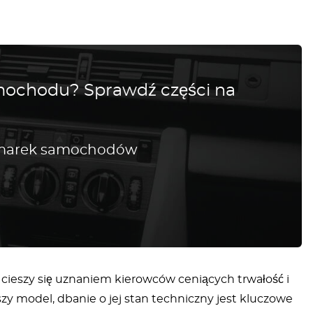
amochodu? Sprawdź części na
h marek samochodów
t cieszy się uznaniem kierowców ceniących trwałość i
szy model, dbanie o jej stan techniczny jest kluczowe