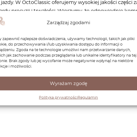
jazdy. W OctoClassic oferujemy wysokiej jakości części
ardy precyzji i trwałości. Wierzymy, że odpowiednie ko
 dobieramy części zgodne z oryginalnymi specyfikacjami
Zarządzaj zgodami
utrzymać Twoją Carinę w idealnym stanie przez lata. Wy
niezawodność swojej Toyoty
 zapewnić najlepsze doświadczenia, używamy technologii, takich jak pliki
kie, do przechowywania i/lub uzyskiwania dostępu do informacji o
ządzeniu. Zgoda na te technologie umożliwi nam przetwarzanie danych,
ich jak zachowanie podczas przeglądania lub unikalne identyfikatory na tej
onie. Brak zgody lub jej wycofanie może negatywnie wpłynąć na niektóre
kcje i możliwości.
Wyrażam zgodę
Polityka prywatności
Regulamin