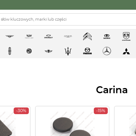
Carina
-30%
-15%