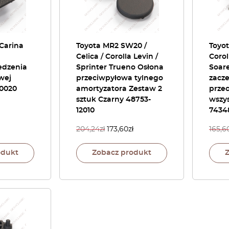
 Carina
Toyota MR2 SW20 /
Toyot
Celica / Corolla Levin /
Corol
iedzenia
Sprinter Trueno Osłona
Soare
wej
przeciwpyłowa tylnego
zacz
20020
amortyzatora Zestaw 2
prze
sztuk Czarny 48753-
wszys
12010
7434
204,24
zł
173,60
zł
165,6
odukt
Zobacz produkt