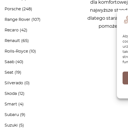
dla komfortowej 
Porsche
(248)
najwyższe stand
dlatego starannie
Range Rover
(107)
pomożemy Ci 
Recaro
(42)
Aby
Renault
(65)
coo
ur
Rolls-Royce
(10)
tak
str
Saab
(40)
fun
Seat
(19)
Silverado
(0)
Skoda
(12)
Smart
(4)
Subaru
(9)
Suzuki
(5)