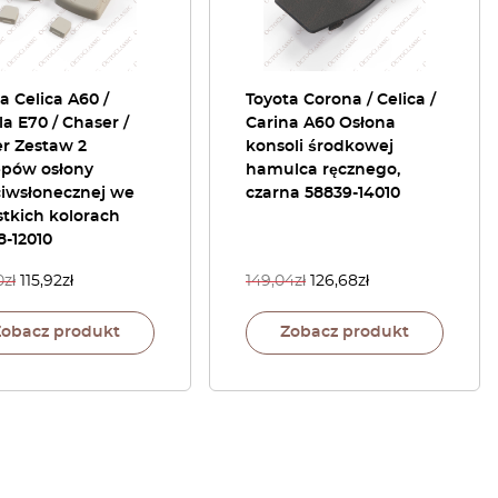
a Celica A60 /
Toyota Corona / Celica /
la E70 / Chaser /
Carina A60 Osłona
r Zestaw 2
konsoli środkowej
epów osłony
hamulca ręcznego,
ciwsłonecznej we
czarna 58839-14010
tkich kolorach
8-12010
0
zł
115,92
zł
149,04
zł
126,68
zł
Zobacz produkt
Zobacz produkt