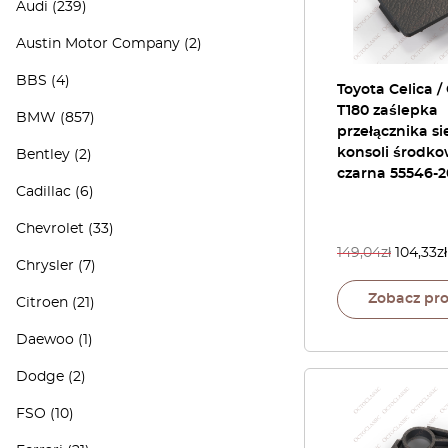
Audi
(239)
Austin Motor Company
(2)
BBS
(4)
Toyota Celica /
T180 zaślepka
BMW
(857)
przełącznika s
konsoli środko
Bentley
(2)
czarna 55546-
Cadillac
(6)
Chevrolet
(33)
149,04
zł
104,33
zł
Chrysler
(7)
Zobacz pr
Citroen
(21)
Daewoo
(1)
Dodge
(2)
FSO
(10)