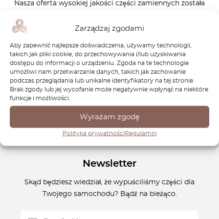
Nasza oferta wysokiej jakości części zamiennych została
zaprojektowana z myślą o utrzymaniu Twojego Terrano w
najlepszej kondycji, zachowując jego moc i trwałość przez
Zarządzaj zgodami
wiele lat. Od elementów zawieszenia po części silnika,
Aby zapewnić najlepsze doświadczenia, używamy technologii,
zapewniamy wszystko, czego potrzebujesz, aby Twój Nissan
takich jak pliki cookie, do przechowywania i/lub uzyskiwania
Terrano był gotowy na każdą przygodę. Zaufaj OctoClassic,
dostępu do informacji o urządzeniu. Zgoda na te technologie
umożliwi nam przetwarzanie danych, takich jak zachowanie
aby pomóc Ci utrzymać dziedzictwo Nissana Terrano,
podczas przeglądania lub unikalne identyfikatory na tej stronie.
zapewniając, że pozostanie on niezawodnym towarzyszem
Brak zgody lub jej wycofanie może negatywnie wpłynąć na niektóre
na drodze.
funkcje i możliwości.
Wyrażam zgodę
Polityka prywatności
Regulamin
Newsletter
Skąd będziesz wiedział, że wypuściliśmy części dla
Twojego samochodu? Bądź na bieżąco.