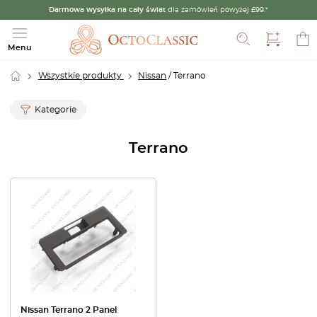
Darmowa wysyłka na cały świat
dla zamówień powyżej £99.*
Szukaj
Menu
Wszystkie produkty
Nissan
/ Terrano
Kategorie
Terrano
Nissan Terrano 2 Panel