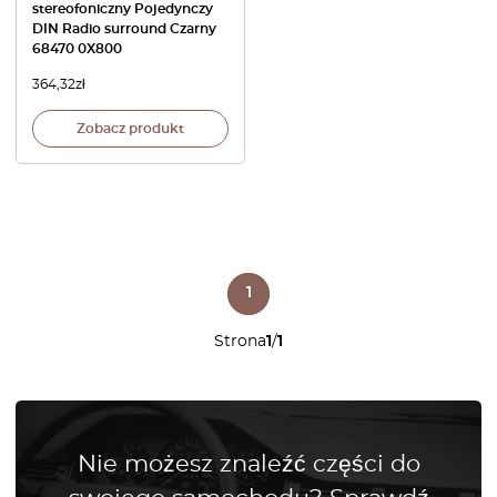
stereofoniczny Pojedynczy
DIN Radio surround Czarny
68470 0X800
364,32
zł
Zobacz produkt
1
Strona
1
/
1
Nie możesz znaleźć części do