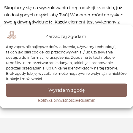
Skupiamy się na wyszukiwaniu i reprodukcji rzadkich, już
niedostępnych części, aby Twój Wanderer mógł odzyskać
swoją dawną świetność. Każdy element jest wykonany z
dbałością o szczegóły, aby oddać hołd innowacyjności i
Zarządzaj zgodami
elegancji marki, zachowując jej charakterystyczny urok i
osiągi.
Aby zapewnić najlepsze doświadczenia, używamy technologii,
takich jak pliki cookie, do przechowywania i/lub uzyskiwania
Odkryj naszą kolekcję części Wanderer i znajdź idealne
dostępu do informacji o urządzeniu. Zgoda na te technologie
komponenty do swojego projektu restauracyjnego. Dzięki
umożliwi nam przetwarzanie danych, takich jak zachowanie
podczas przeglądania lub unikalne identyfikatory na tej stronie.
naszemu zaangażowaniu w rzemiosło i historyczną
Brak zgody lub jej wycofanie może negatywnie wpłynąć na niektóre
dokładność jesteśmy Twoim zaufanym partnerem w
funkcje i możliwości.
przywracaniu do życia i utrzymywaniu ponadczasowej
Wyrażam zgodę
elegancji samochodów Wanderer. Razem możemy
zachować ich dziedzictwo dla przyszłych pokoleń.
Polityka prywatności
Regulamin