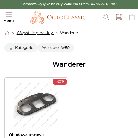
Darmowa wysyłka na cały świat
dla zamówień powyżej £99.*
Szukaj
Menu
Wszystkie produkty
Wanderer
Kategorie
Wanderer W50
Wanderer
-30%
Obudowa zestawu