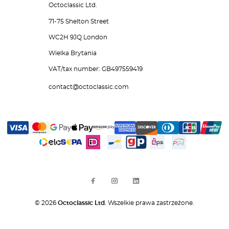
Octoclassic Ltd.
71-75 Shelton Street
WC2H 9JQ London
Wielka Brytania
VAT/tax number: GB497559419
contact@octoclassic.com
© 2026
Octoclassic Ltd.
Wszelkie prawa zastrzeżone.