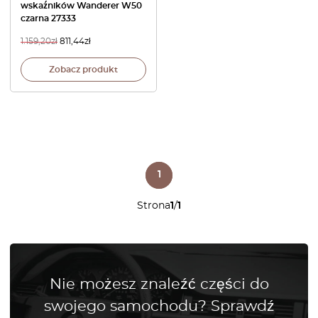
wskaźników Wanderer W50
czarna 27333
1.159,20
zł
811,44
zł
Zobacz produkt
1
Strona
1
/
1
Nie możesz znaleźć części do
swojego samochodu? Sprawdź