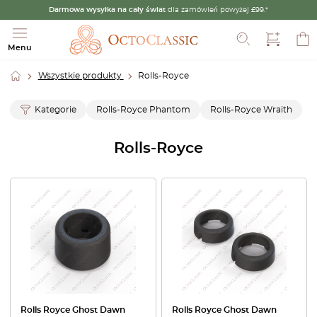
Darmowa wysyłka na cały świat
dla zamówień powyżej £99.*
Szukaj
Menu
Wszystkie produkty
Rolls-Royce
Kategorie
Rolls-Royce Phantom
Rolls-Royce Wraith
Rolls-Royce
Rolls Royce Ghost Dawn
Rolls Royce Ghost Dawn