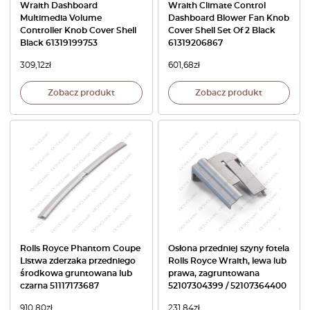
Wraith Dashboard
Wraith Climate Control
Multimedia Volume
Dashboard Blower Fan Knob
Controller Knob Cover Shell
Cover Shell Set Of 2 Black
Black 61319199753
61319206867
309,12
zł
601,68
zł
Zobacz produkt
Zobacz produkt
Rolls Royce Phantom Coupe
Osłona przedniej szyny fotela
Listwa zderzaka przedniego
Rolls Royce Wraith, lewa lub
środkowa gruntowana lub
prawa, zagruntowana
czarna 51117173687
52107304399 / 52107364400
910,80
zł
231,84
zł