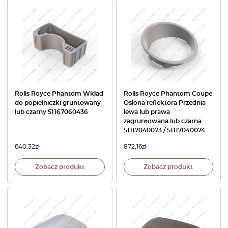
Rolls Royce Phantom Wkład
Rolls Royce Phantom Coupe
do popielniczki gruntowany
Osłona reflektora Przednia
lub czarny 51167060436
lewa lub prawa
zagruntowana lub czarna
51117040073 / 51117040074
640,32
zł
872,16
zł
Zobacz produkt
Zobacz produkt