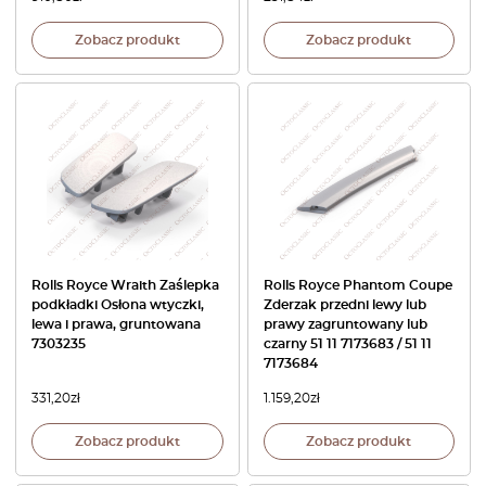
Zobacz produkt
Zobacz produkt
Rolls Royce Wraith Zaślepka
Rolls Royce Phantom Coupe
podkładki Osłona wtyczki,
Zderzak przedni lewy lub
lewa i prawa, gruntowana
prawy zagruntowany lub
7303235
czarny 51 11 7173683 / 51 11
7173684
331,20
zł
1.159,20
zł
Zobacz produkt
Zobacz produkt