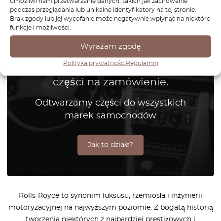
umożliwi nam przetwarzanie danych, takich jak zachowanie
podczas przeglądania lub unikalne identyfikatory na tej stronie.
Brak zgody lub jej wycofanie może negatywnie wpłynąć na niektóre
funkcje i możliwości.
Wyrażam zgodę
Nie możesz znaleźć części do
Polityka prywatności
Regulamin
swojego samochodu? Sprawdź
części na zamówienie.
Odtwarzamy części do wszystkich
marek samochodów
Jak to działa?
Rolls-Royce to synonim luksusu, rzemiosła i inżynierii
motoryzacyjnej na najwyższym poziomie. Z bogatą historią
tworzenia niektórych z najbardziej prestiżowych i