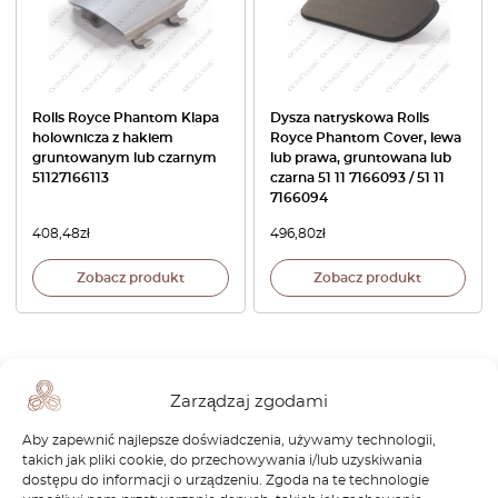
Rolls Royce Phantom Klapa
Dysza natryskowa Rolls
holownicza z hakiem
Royce Phantom Cover, lewa
gruntowanym lub czarnym
lub prawa, gruntowana lub
51127166113
czarna 51 11 7166093 / 51 11
7166094
408,48
zł
496,80
zł
Zobacz produkt
Zobacz produkt
Zarządzaj zgodami
Aby zapewnić najlepsze doświadczenia, używamy technologii,
1
takich jak pliki cookie, do przechowywania i/lub uzyskiwania
dostępu do informacji o urządzeniu. Zgoda na te technologie
Strona
1
/
1