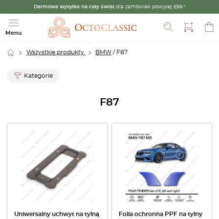
Darmowa wysyłka na cały świat
dla zamówień powyżej £99.*
Szukaj
Menu
Wszystkie produkty
BMW
/ F87
Kategorie
F87
Uniwersalny uchwyt na tylną
Folia ochronna PPF na tylny