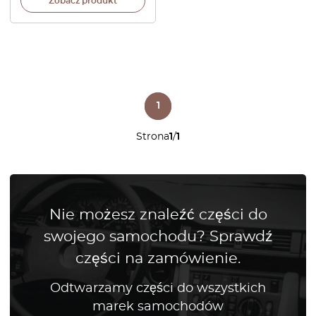
Zobacz produkt
1
Strona
1
/
1
Nie możesz znaleźć części do
swojego samochodu? Sprawdź
części na zamówienie.
Odtwarzamy części do wszystkich
marek samochodów