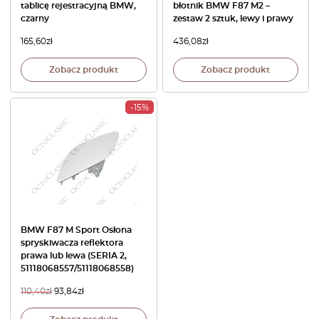
tablicę rejestracyjną BMW,
błotnik BMW F87 M2 –
czarny
zestaw 2 sztuk, lewy i prawy
165,60
zł
436,08
zł
Zobacz produkt
Zobacz produkt
-15%
BMW F87 M Sport Osłona
spryskiwacza reflektora
prawa lub lewa (SERIA 2,
51118068557/51118068558)
110,40
zł
93,84
zł