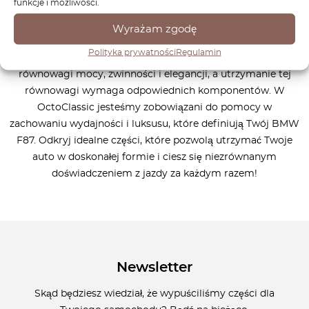
funkcje i możliwości.
specjalnie zaprojektowanych dla tego wyjątkowego
modelu. Każda część, którą produkujemy, jest dopasowana
Wyrażam zgodę
idealnie do Twojego F87, zapewniając maksymalną
Polityka prywatności
Regulamin
wydajność, niezawodność i trwałość. BMW F87 jest znane z
równowagi mocy, zwinności i elegancji, a utrzymanie tej
równowagi wymaga odpowiednich komponentów. W
OctoClassic jesteśmy zobowiązani do pomocy w
zachowaniu wydajności i luksusu, które definiują Twój BMW
F87. Odkryj idealne części, które pozwolą utrzymać Twoje
auto w doskonałej formie i ciesz się niezrównanym
doświadczeniem z jazdy za każdym razem!
Newsletter
Skąd będziesz wiedział, że wypuściliśmy części dla