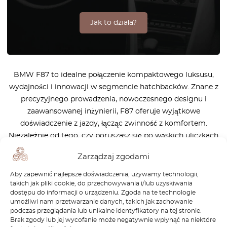
Jak to działa?
BMW F87 to idealne połączenie kompaktowego luksusu,
wydajności i innowacji w segmencie hatchbacków. Znane z
precyzyjnego prowadzenia, nowoczesnego designu i
zaawansowanej inżynierii, F87 oferuje wyjątkowe
doświadczenie z jazdy, łącząc zwinność z komfortem.
Niezależnie od tego, czy poruszasz się po wąskich uliczkach
miasta, czy cieszysz się dynamiczną jazdą na krętych
Zarządzaj zgodami
drogach, F87 wyróżnia się dynamicznymi osiągami,
efektywnymi opcjami silnikowymi i zestawem funkcji
Aby zapewnić najlepsze doświadczenia, używamy technologii,
takich jak pliki cookie, do przechowywania i/lub uzyskiwania
zaprojektowanych w celu poprawy komfortu i
dostępu do informacji o urządzeniu. Zgoda na te technologie
bezpieczeństwa. W OctoClassic rozumiemy, jak ważne jest,
umożliwi nam przetwarzanie danych, takich jak zachowanie
aby Twój BMW F87 działał na najwyższym poziomie.
podczas przeglądania lub unikalne identyfikatory na tej stronie.
Brak zgody lub jej wycofanie może negatywnie wpłynąć na niektóre
Dlatego oferujemy szeroki wybór wysokiej jakości części,