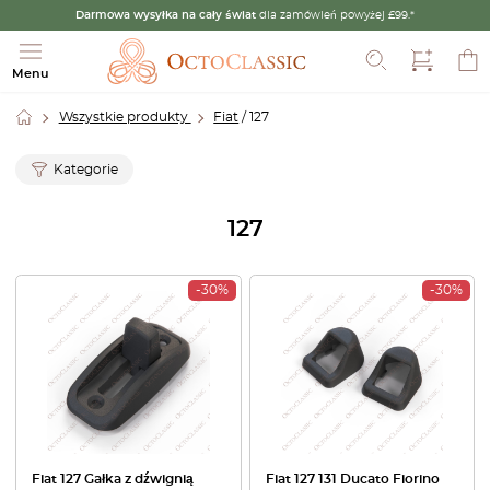
Darmowa wysyłka na cały świat
dla zamówień powyżej £99.*
Szukaj
Menu
Wszystkie produkty
Fiat
/ 127
Kategorie
127
-30%
-30%
Fiat 127 Gałka z dźwignią
Fiat 127 131 Ducato Fiorino