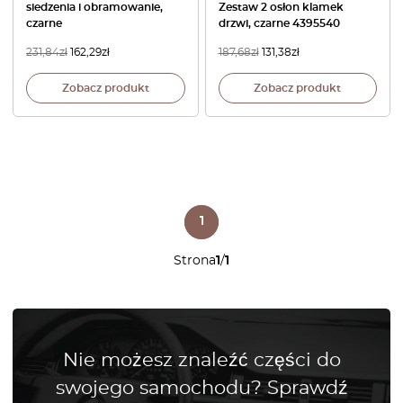
siedzenia i obramowanie,
Zestaw 2 osłon klamek
czarne
drzwi, czarne 4395540
231,84
zł
162,29
zł
187,68
zł
131,38
zł
Zobacz produkt
Zobacz produkt
1
Strona
1
/
1
Nie możesz znaleźć części do
swojego samochodu? Sprawdź