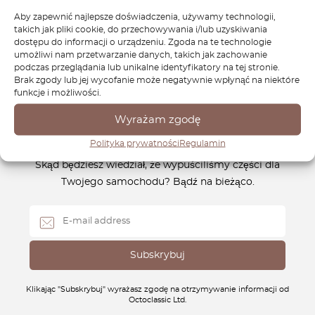
codzienną jazdę, czy zachowanie fragmentu historii
Aby zapewnić najlepsze doświadczenia, używamy technologii,
motoryzacji – zaufaj OctoClassic, aby dostarczyć części
takich jak pliki cookie, do przechowywania i/lub uzyskiwania
dostępu do informacji o urządzeniu. Zgoda na te technologie
potrzebne do tego niezapomnianego klasyka.
umożliwi nam przetwarzanie danych, takich jak zachowanie
podczas przeglądania lub unikalne identyfikatory na tej stronie.
Brak zgody lub jej wycofanie może negatywnie wpłynąć na niektóre
funkcje i możliwości.
Wyrażam zgodę
Newsletter
Polityka prywatności
Regulamin
Skąd będziesz wiedział, że wypuściliśmy części dla
Twojego samochodu? Bądź na bieżąco.
Klikając "Subskrybuj" wyrażasz zgodę na otrzymywanie informacji od
Octoclassic Ltd.