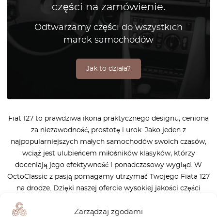
części na zamówienie.
Odtwarzamy części do wszystkich
marek samochodów
Jak to działa?
Fiat 127 to prawdziwa ikona praktycznego designu, ceniona
za niezawodność, prostotę i urok. Jako jeden z
najpopularniejszych małych samochodów swoich czasów,
wciąż jest ulubieńcem miłośników klasyków, którzy
doceniają jego efektywność i ponadczasowy wygląd. W
OctoClassic z pasją pomagamy utrzymać Twojego Fiata 127
na drodze. Dzięki naszej ofercie wysokiej jakości części
zamiennych konserwacja lub renowacja Twojego 127 jeszcze
Zarządzaj zgodami
nigdy nie była tak prosta. Niezależnie od tego, czy chodzi o