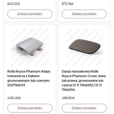
640,32
zł
872,16
zł
Zobacz produkt
Zobacz produkt
Rolls Royce Phantom Klapa
Dysza natryskowa Rolls
holownicza z hakiem
Royce Phantom Cover, lewa
gruntowanym lub czarnym
lub prawa, gruntowana lub
51127166113
czarna 51 11 7166093 / 51 11
7166094
408,48
zł
496,80
zł
Zobacz produkt
Zobacz produkt