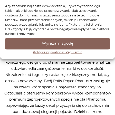
Jak to działa?
Aby zapewnić najlepsze doświadczenia, używamy technologii,
takich jak pliki cookie, do przechowywania i/lub uzyskiwania
dostępu do informacji o urządzeniu. Zgoda na te technologie
umożliwi nam przetwarzanie danych, takich jak zachowanie
podczas przeglądania lub unikalne identyfikatory na tej stronie.
Brak zgody lub jej wycofanie może negatywnie wpłynąć na niektóre
Rolls-Royce Phantom to szczyt luksusu, wyrafinowania i
funkcje i możliwości.
mistrzowskiej sztuki motoryzacyjnej. Od momentu
Wyrażam zgodę
swojego powstania, Phantom wyznacza standardy
doskonałości, oferując niezrównaną kombinację wydajności,
Polityka prywatności
Regulamin
komfortu i prestiżu. Każdy aspekt Phantoma, od jego
ikonicznego designu po starannie zaprojektowane wnętrza,
odzwierciedla zaangażowanie marki w doskonałość.
Niezależnie od tego, czy restaurujesz klasyczny model, czy
dbasz o nowoczesny, Twój Rolls-Royce Phantom zasługuje
na części, które spełniają najwyższe standardy. W
OctoClassic oferujemy kompleksowy wybór komponentów
premium zaprojektowanych specjalnie dla Phantoma,
zapewniając, że każdy detal przyczynia się do zachowania
ponadczasowej elegancji pojazdu. Dzięki naszemu