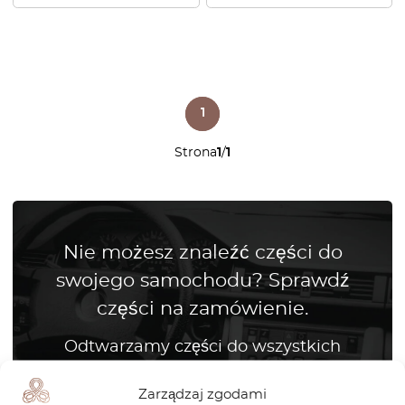
1
Strona
1
/
1
Nie możesz znaleźć części do
swojego samochodu? Sprawdź
części na zamówienie.
Odtwarzamy części do wszystkich
marek samochodów
Zarządzaj zgodami