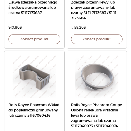
Listwa zderzaka przedniego
Zderzak przedni lewy lub
środkowa gruntowana lub
prawy zagruntowany lub
czarna 51117173687
czarny 51 11 7173683 / 51 11
7173684
910,80
zł
1.159,20
zł
Zobacz produkt
Zobacz produkt
Rolls Royce Phantom Wkład
Rolls Royce Phantom Coupe
do popielniczki gruntowany
Osłona reflektora Przednia
lub czarny 51167060436
lewa lub prawa
zagruntowana lub czarna
51117040073 / 51117040074