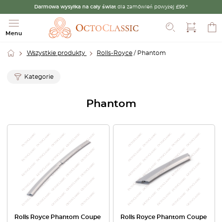
Darmowa wysyłka na cały świat
dla zamówień powyżej £99.*
Szukaj
Menu
Wszystkie produkty
Rolls-Royce
/ Phantom
Kategorie
Phantom
Rolls Royce Phantom Coupe
Rolls Royce Phantom Coupe