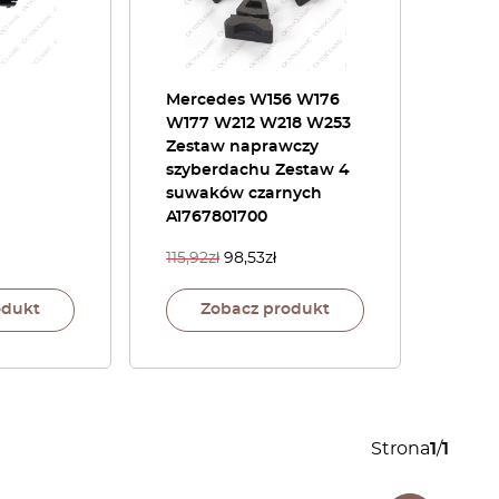
Mercedes W156 W176
W177 W212 W218 W253
Zestaw naprawczy
szyberdachu Zestaw 4
suwaków czarnych
A1767801700
115,92
zł
98,53
zł
odukt
Zobacz produkt
Strona
1
/
1