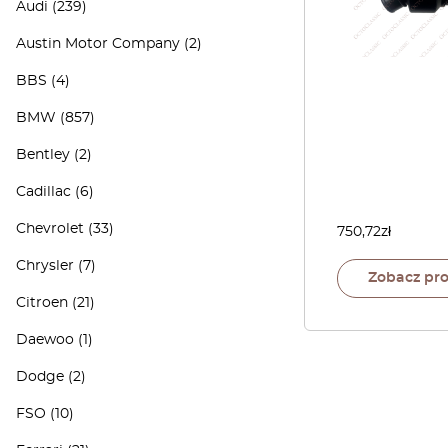
Audi
(239)
Austin Motor Company
(2)
BBS
(4)
BMW
(857)
Bentley
(2)
Cadillac
(6)
Chevrolet
(33)
750,72
zł
Chrysler
(7)
Zobacz pr
Citroen
(21)
Daewoo
(1)
Dodge
(2)
FSO
(10)