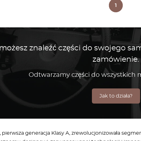
1
 możesz znaleźć części do swojego s
zamówienie.
Odtwarzamy części do wszystkic
Jak to działa?
 pierwsza generacja Klasy A, zrewolucjonizowała seg