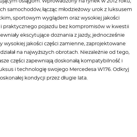
ującym osiągom. Wprowadzony na rynek w 2012 roku,
ch samochodów, łącząc młodzieżowy urok z luksusem
nckim, sportowym wyglądem oraz wysokiej jakości
o i praktycznego pojazdu bez kompromisów w kwestii
pewniały ekscytujące doznania z jazdy, jednocześnie
 wysokiej jakości części zamienne, zaprojektowane
działał na najwyższych obrotach. Niezależnie od tego,
asze części zapewniają doskonałą kompatybilność i
luksus i technologię swojego Mercedesa W176. Odkryj
doskonałej kondycji przez długie lata.