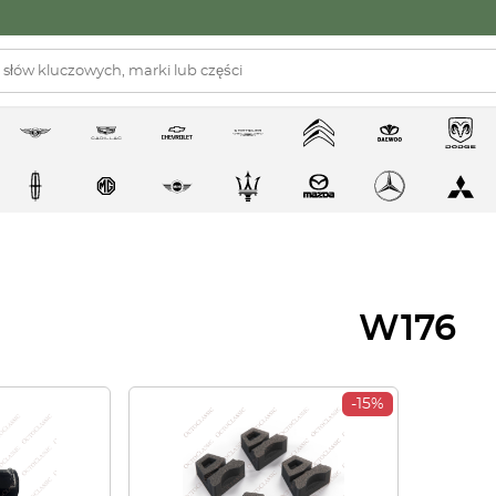
W176
-15%