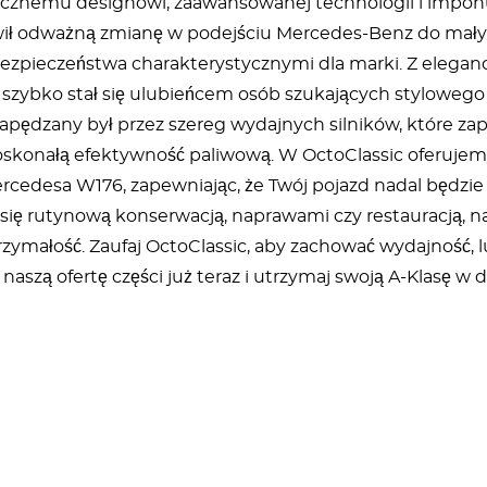
znemu designowi, zaawansowanej technologii i impon
ił odważną zmianę w podejściu Mercedes-Benz do mały
bezpieczeństwa charakterystycznymi dla marki. Z elega
szybko stał się ulubieńcem osób szukających styloweg
napędzany był przez szereg wydajnych silników, które za
skonałą efektywność paliwową. W OctoClassic oferujemy
ercedesa W176, zapewniając, że Twój pojazd nadal będzie 
 się rutynową konserwacją, naprawami czy restauracją, n
zymałość. Zaufaj OctoClassic, aby zachować wydajność, 
naszą ofertę części już teraz i utrzymaj swoją A-Klasę w 