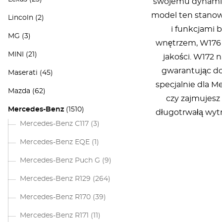
swojemu dynamic
model ten stanow
Lincoln
(2)
i funkcjami 
MG
(3)
wnętrzem, W176 
MINI
(21)
jakości. W172 
gwarantując do
Maserati
(45)
specjalnie dla M
Mazda
(62)
czy zajmujesz
Mercedes-Benz
(1510)
długotrwałą wytr
Mercedes-Benz C117
(3)
Mercedes-Benz EQE
(1)
Mercedes-Benz Puch G
(9)
Mercedes-Benz R129
(264)
Mercedes-Benz R170
(39)
Mercedes-Benz R171
(11)