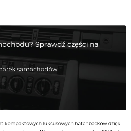
amochodu? Sprawdź części na
h marek samochodów
ment kompaktowych luksusowych hatchbacków dzięki