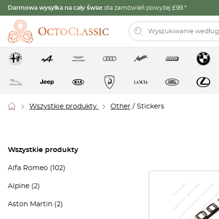
Darmowa wysyłka na cały świat
dla zamówień powyżej £99.*
Wszystkie produkty
Other
/ Stickers
Wszystkie produkty
Alfa Romeo
(102)
Alpine
(2)
Aston Martin
(2)