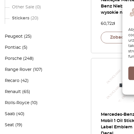
Naklejka Merc
Benz Niebezpi
Other Sale
(0)
wysokie napięc
Stickers
(20)
60,72
zł
Aby
coo
Peugeot
(25)
Zobacz pr
ur
tak
Pontiac
(5)
str
fun
Porsche
(248)
Range Rover
(107)
Recaro
(42)
Renault
(65)
Rolls-Royce
(10)
Saab
(40)
Mercedes-Ben
Mobil 1 Oil Stic
Seat
(19)
Label Emblem
Decal