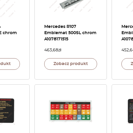
4
Mercedes R107
Merc
E chrom
Emblemat 500SL chrom
Embl
A1078171515
A1078
463,68
zł
452,6
odukt
Zobacz produkt