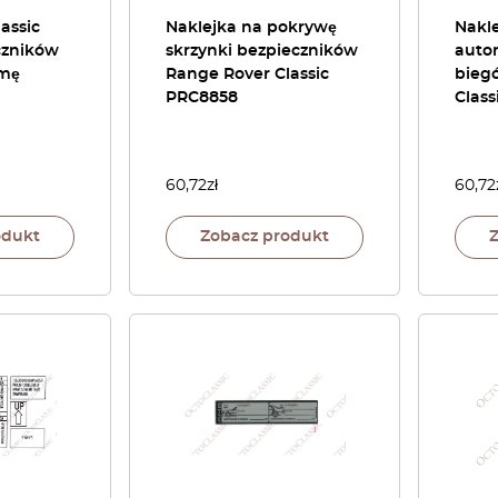
assic
Naklejka na pokrywę
Nakl
czników
skrzynki bezpieczników
auto
amę
Range Rover Classic
bieg
PRC8858
Class
60,72
zł
60,72
odukt
Zobacz produkt