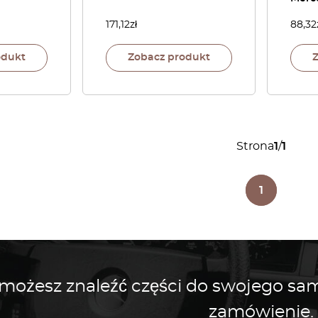
171,12
zł
88,32
odukt
Zobacz produkt
Strona
1
/
1
1
 możesz znaleźć części do swojego s
zamówienie.