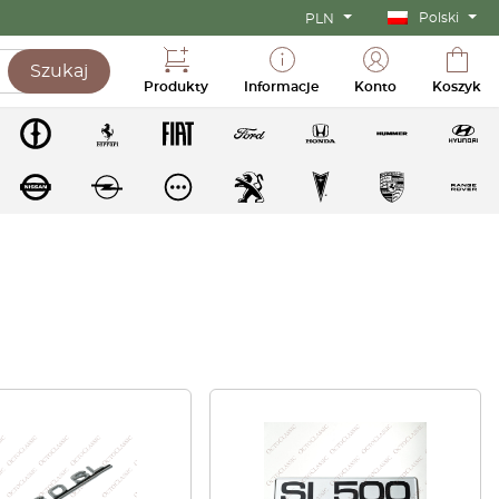
Polski
PLN
Szukaj
Produkty
Informacje
Konto
Koszyk