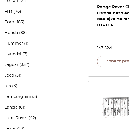
Ferrari
(21)
Range Rover Cl
Fiat
(76)
Osłona bezpie
Naklejka na r
Ford
(183)
BTR1314
Honda
(88)
Hummer
(1)
143,52
zł
Hyundai
(7)
Zobacz pr
Jaguar
(352)
Jeep
(31)
Kia
(4)
Lamborghini
(5)
Lancia
(61)
Land Rover
(42)
Lexus
(23)