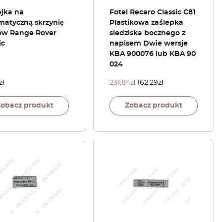
ejka na
Fotel Recaro Classic C81
matyczną skrzynię
Plastikowa zaślepka
ów Range Rover
siedziska bocznego z
ic
napisem Dwie wersje
KBA 900076 lub KBA 90
024
zł
231,84
zł
162,29
zł
Zobacz produkt
Zobacz produkt