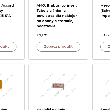
a Accord
AMG, Brabus, Lorinser,
Merc
cy
Tabela ciśnienia
(Schw
215-S1A-
powietrza dla naklejek
Impo
na opony o szerokiej
podstawie
171,12
zł
60,72
odukt
Zobacz produkt