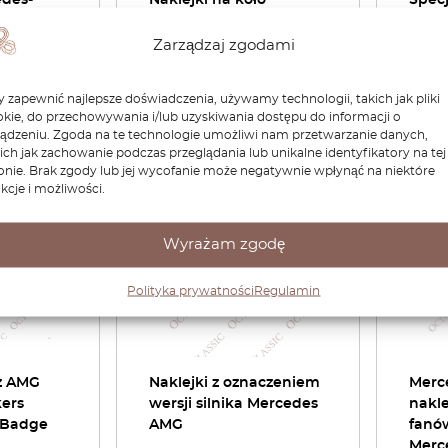
edes-
Naklejki na koło
Specj
eczne
zapasowe Mercedes
Merc
ie
AMG
Zarządzaj zgodami
110,40
zł
171,12
z
 zapewnić najlepsze doświadczenia, używamy technologii, takich jak pliki
kie, do przechowywania i/lub uzyskiwania dostępu do informacji o
odukt
Zobacz produkt
ządzeniu. Zgoda na te technologie umożliwi nam przetwarzanie danych,
ich jak zachowanie podczas przeglądania lub unikalne identyfikatory na tej
onie. Brak zgody lub jej wycofanie może negatywnie wpłynąć na niektóre
kcje i możliwości.
Wyrażam zgodę
Polityka prywatności
Regulamin
z AMG
Naklejki z oznaczeniem
Merc
kers
wersji silnika Mercedes
nakle
 Badge
AMG
fanó
Merc