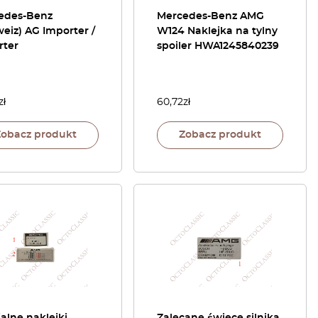
edes-Benz
Mercedes-Benz AMG
eiz) AG Importer /
W124 Naklejka na tylny
rter
spoiler HWA1245840239
zł
60,72
zł
Zobacz produkt
Zobacz produkt