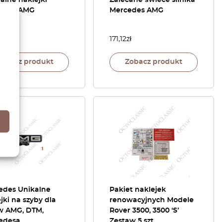
alne naklejki
Zalecane świece silnika
edes AMG
Mercedes AMG
ł
171,12
zł
Zobacz produkt
Zobacz produkt
edes Unikalne
Pakiet naklejek
jki na szyby dla
renowacyjnych Modele
w AMG, DTM,
Rover 3500, 3500 ‘S’
edesa
Zestaw 5 szt.