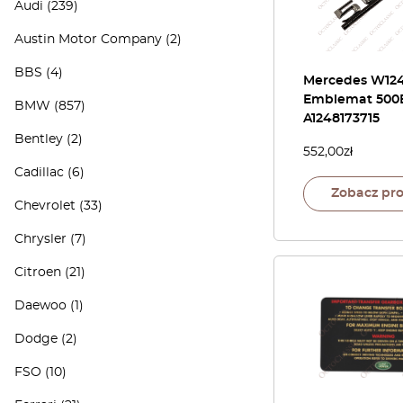
Audi
(239)
Austin Motor Company
(2)
BBS
(4)
Mercedes W12
Emblemat 500
BMW
(857)
A1248173715
Bentley
(2)
552,00
zł
Cadillac
(6)
Zobacz pr
Chevrolet
(33)
Chrysler
(7)
Citroen
(21)
Daewoo
(1)
Dodge
(2)
FSO
(10)