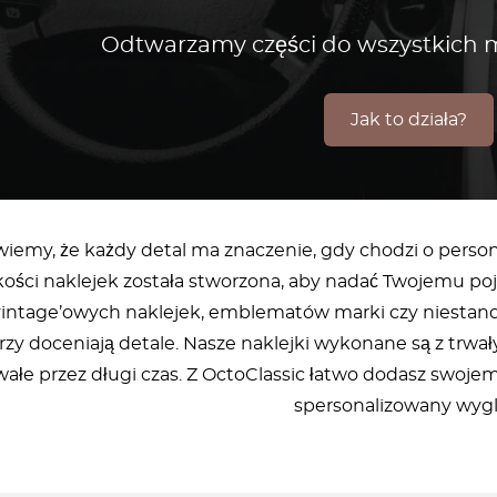
Odtwarzamy części do wszystkic
Jak to działa?
wiemy, że każdy detal ma znaczenie, gdy chodzi o pers
akości naklejek została stworzona, aby nadać Twojemu po
vintage’owych naklejek, emblematów marki czy niestanda
rzy doceniają detale. Nasze naklejki wykonane są z trwa
wałe przez długi czas. Z OctoClassic łatwo dodasz swoj
spersonalizowany wygl