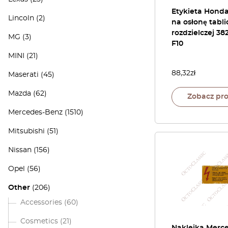
Etykieta Hond
Lincoln
(2)
na osłonę tabli
rozdzielczej 38
MG
(3)
F10
MINI
(21)
88,32
zł
Maserati
(45)
Mazda
(62)
Zobacz pr
Mercedes-Benz
(1510)
Mitsubishi
(51)
Nissan
(156)
Opel
(56)
Other
(206)
Accessories
(60)
Cosmetics
(21)