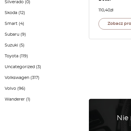
Silverado
(0)
110,40
zł
Skoda
(12)
Smart
(4)
Zobacz pr
Subaru
(9)
Suzuki
(5)
Toyota
(119)
Uncategorized
(3)
Volkswagen
(317)
Volvo
(96)
Wanderer
(1)
Nie