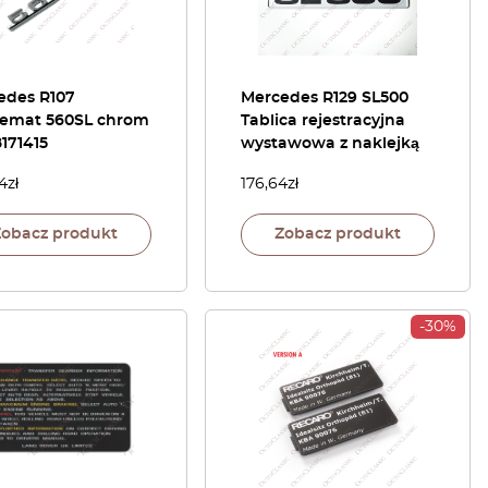
edes R107
Mercedes R129 SL500
emat 560SL chrom
Tablica rejestracyjna
171415
wystawowa z naklejką
4
zł
176,64
zł
Zobacz produkt
Zobacz produkt
-30%