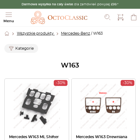
Darmowa wysyłka na cały świat
dla zamówień powyżej £99.*
Szukaj
Menu
Wszystkie produkty
Mercedes-Benz
/ W163
Kategorie
W163
-30%
-30%
Mercedes W163 ML Shifter
Mercedes W163 Drewniana