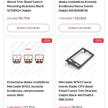
Wood Trim Bezel Switch
deska rozdzielcza Konsola
Mounting Brackets Black
środkowa Rama Stereo
16758924 Delphi
Delphi A1636808136
215,28
zł
150,70
zł
1.760,88
zł
1.232,62
zł
Zobacz produkt
Zobacz produkt
-30%
-30%
Drewniana deska rozdzielcza
Mercedes W163 Fascia
Mercedes W163, konsola
Stereo Radio GPS Bezel
środkowa, obramowanie
Panel Frame Trim Bracket
stereo Behr
Delphi Black A16754853
MBL15566
1.760,88
zł
1.232,62
zł
452,64
zł
316,85
zł