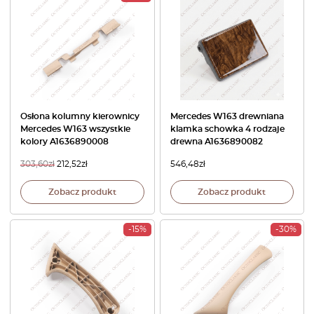
Osłona kolumny kierownicy
Mercedes W163 drewniana
Mercedes W163 wszystkie
klamka schowka 4 rodzaje
kolory A1636890008
drewna A1636890082
303,60
zł
212,52
zł
546,48
zł
Zobacz produkt
Zobacz produkt
-15%
-30%