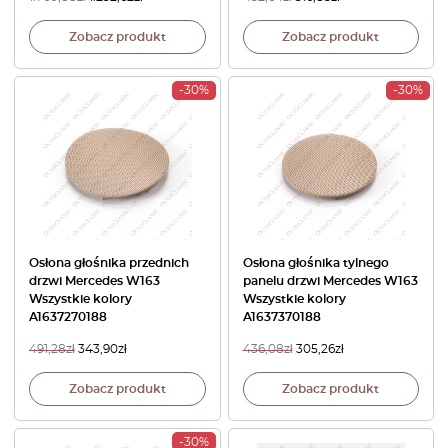
Zobacz produkt
Zobacz produkt
-30%
-30%
Osłona głośnika przednich
Osłona głośnika tylnego
drzwi Mercedes W163
panelu drzwi Mercedes W163
Wszystkie kolory
Wszystkie kolory
A1637270188
A1637370188
491,28
zł
343,90
zł
436,08
zł
305,26
zł
Zobacz produkt
Zobacz produkt
-30%