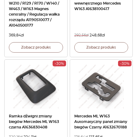
W210 / R129 / R170 / W140 /
wewnętrznego Mercedes
W463 / W163 Magnes
W163 A1638100417
centralny / Regulacja wałka
rozrządu A1190510077 /
A1040500177
369,84
zł
292,56
zł
248,68
zł
Zobacz produkt
Zobacz produkt
-30%
-30%
Ramka dźwigni zmiany
Mercedes ML W163
biegów Mercedes ML W163
Automatyczny panel zmiany
czarna A1636830408
biegów Czarny A1632670188