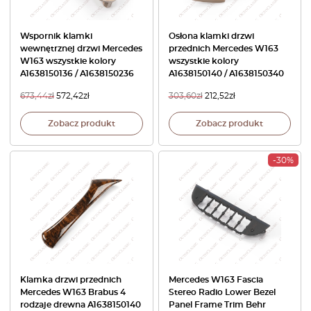
Wspornik klamki
Osłona klamki drzwi
wewnętrznej drzwi Mercedes
przednich Mercedes W163
W163 wszystkie kolory
wszystkie kolory
A1638150136 / A1638150236
A1638150140 / A1638150340
673,44
zł
572,42
zł
303,60
zł
212,52
zł
Zobacz produkt
Zobacz produkt
-30%
Klamka drzwi przednich
Mercedes W163 Fascia
Mercedes W163 Brabus 4
Stereo Radio Lower Bezel
rodzaje drewna A1638150140
Panel Frame Trim Behr