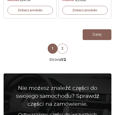
320,16
zł
224,11
zł
176,64
zł
123,65
zł
Zobacz produkt
Zobacz produkt
Dalej
1
2
Strona
1
/
2
Nie możesz znaleźć części do
swojego samochodu? Sprawdź
części na zamówienie.
Odtwarzamy części do wszystkich