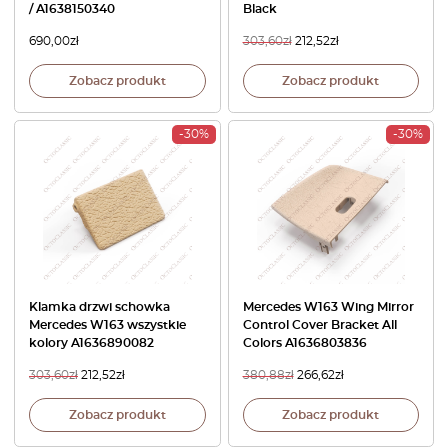
/ A1638150340
Black
690,00
zł
303,60
zł
212,52
zł
Zobacz produkt
Zobacz produkt
-30%
-30%
Klamka drzwi schowka
Mercedes W163 Wing Mirror
Mercedes W163 wszystkie
Control Cover Bracket All
kolory A1636890082
Colors A1636803836
303,60
zł
212,52
zł
380,88
zł
266,62
zł
Zobacz produkt
Zobacz produkt