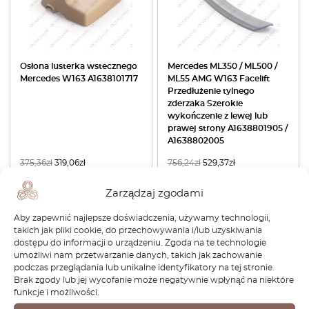
Osłona lusterka wstecznego
Mercedes ML350 / ML500 /
Mercedes W163 A1638101717
ML55 AMG W163 Facelift
Przedłużenie tylnego
zderzaka Szerokie
wykończenie z lewej lub
prawej strony A1638801905 /
A1638802005
375,36
zł
319,06
zł
756,24
zł
529,37
zł
Zobacz produkt
Zobacz produkt
Zarządzaj zgodami
Aby zapewnić najlepsze doświadczenia, używamy technologii,
-30%
takich jak pliki cookie, do przechowywania i/lub uzyskiwania
dostępu do informacji o urządzeniu. Zgoda na te technologie
umożliwi nam przetwarzanie danych, takich jak zachowanie
podczas przeglądania lub unikalne identyfikatory na tej stronie.
Brak zgody lub jej wycofanie może negatywnie wpłynąć na niektóre
funkcje i możliwości.