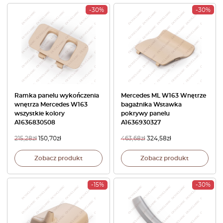
-30%
-30%
Ramka panelu wykończenia
Mercedes ML W163 Wnętrze
wnętrza Mercedes W163
bagażnika Wstawka
wszystkie kolory
pokrywy panelu
A1636830508
A1636930327
215,28
zł
150,70
zł
463,68
zł
324,58
zł
Zobacz produkt
Zobacz produkt
-15%
-30%