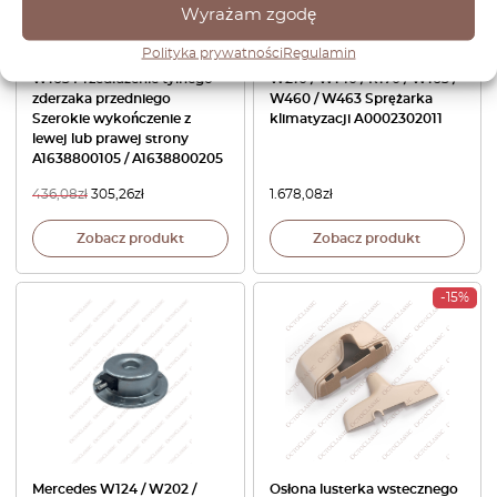
Wyrażam zgodę
Polityka prywatności
Regulamin
Mercedes ML320 / ML430
Mercedes W202 / W203 /
W163 Przedłużenie tylnego
W210 / W140 / R170 / W163 /
zderzaka przedniego
W460 / W463 Sprężarka
Szerokie wykończenie z
klimatyzacji A0002302011
lewej lub prawej strony
A1638800105 / A1638800205
436,08
zł
305,26
zł
1.678,08
zł
Zobacz produkt
Zobacz produkt
-15%
Mercedes W124 / W202 /
Osłona lusterka wstecznego