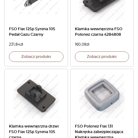
FSO Fiat 125p Syrena 105
Klamka wewnętrzna FSO
Pedał Gazu Czarny
Polonez czarna 4284808
231,84
zł
160,08
zł
Zobacz produkt
Zobacz produkt
Klamka wewnętrzna drzwi
FSO Polonez Fiat 131
FSO Fiat 125p Syrena 105
Nakrętka zabezpieczająca
czarna
Klamka wewnętrzna