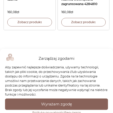
zagruntowana 4284810
160,08
zł
160,08
zł
Zobacz produkt
Zobacz produkt
Zarządzaj zgodami
1
Aby zapewnić najlepsze doświadczenia, używamy technologii,
Strona
1
/
1
takich jak pliki cookie, do przechowywania i/lub uzyskiwania
dostępu do informacji o urządzeniu. Zgoda na te technologie
umożliwi nam przetwarzanie danych, takich jak zachowanie
podczas przeglądania lub unikalne identyfikatory na tej stronie.
Brak zgody lub jej wycofanie może negatywnie wpłynąć na niektóre
funkcje i możliwości.
Nie możesz znaleźć części do
Wyrażam zgodę
swojego samochodu? Sprawdź
Polityka prywatności
Regulamin