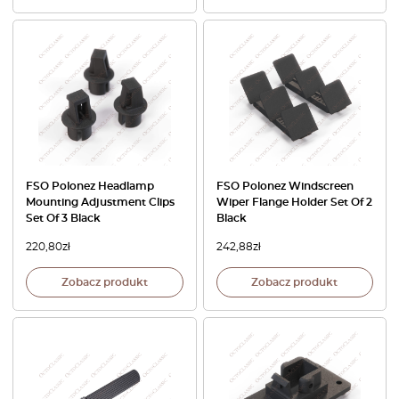
FSO Polonez Headlamp
FSO Polonez Windscreen
Mounting Adjustment Clips
Wiper Flange Holder Set Of 2
Set Of 3 Black
Black
220,80
zł
242,88
zł
Zobacz produkt
Zobacz produkt