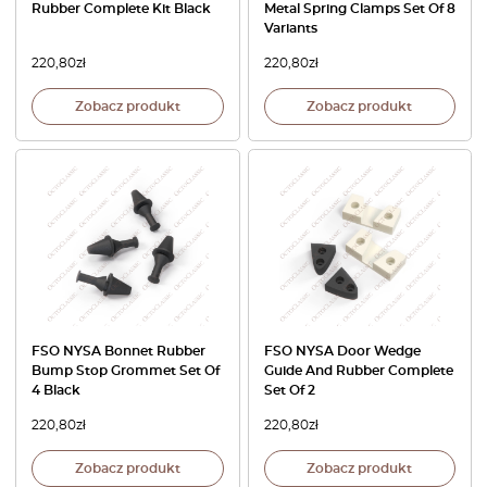
Rubber Complete Kit Black
Metal Spring Clamps Set Of 8
Variants
220,80
zł
220,80
zł
Zobacz produkt
Zobacz produkt
FSO NYSA Bonnet Rubber
FSO NYSA Door Wedge
Bump Stop Grommet Set Of
Guide And Rubber Complete
4 Black
Set Of 2
220,80
zł
220,80
zł
Zobacz produkt
Zobacz produkt