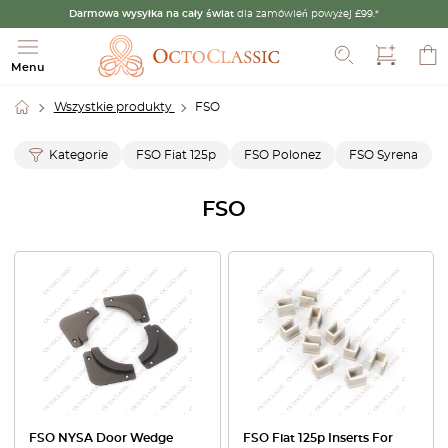
Darmowa wysyłka na cały świat
dla zamówień powyżej £99.*
Szukaj
Menu
Wszystkie produkty
FSO
Kategorie
FSO Fiat 125p
FSO Polonez
FSO Syrena
FSO
FSO NYSA Door Wedge
FSO Fiat 125p Inserts For