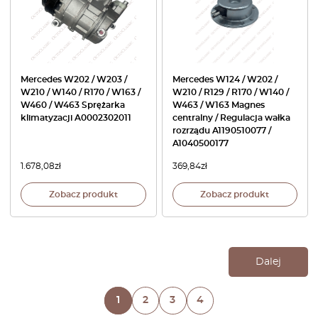
Mercedes W202 / W203 /
Mercedes W124 / W202 /
W210 / W140 / R170 / W163 /
W210 / R129 / R170 / W140 /
W460 / W463 Sprężarka
W463 / W163 Magnes
klimatyzacji A0002302011
centralny / Regulacja wałka
rozrządu A1190510077 /
A1040500177
1.678,08
zł
369,84
zł
Zobacz produkt
Zobacz produkt
Dalej
1
2
3
4