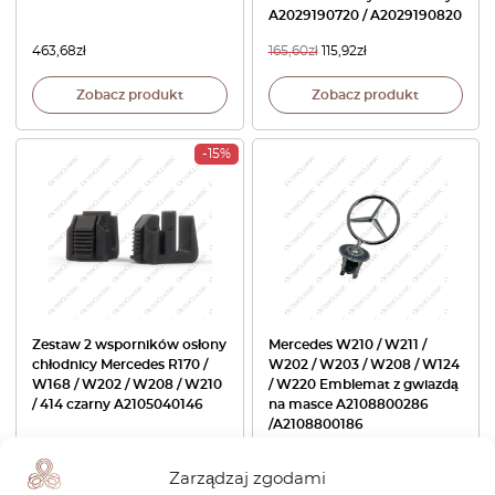
A2029190720 / A2029190820
463,68
zł
165,60
zł
115,92
zł
Zobacz produkt
Zobacz produkt
-15%
Zestaw 2 wsporników osłony
Mercedes W210 / W211 /
chłodnicy Mercedes R170 /
W202 / W203 / W208 / W124
W168 / W202 / W208 / W210
/ W220 Emblemat z gwiazdą
/ 414 czarny A2105040146
na masce A2108800286
/A2108800186
/A2028800186
Zarządzaj zgodami
176,64
zł
150,14
zł
115,92
zł