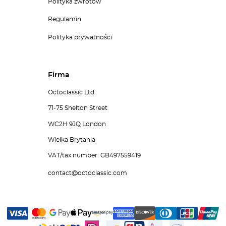
Polityka zwrotów
Regulamin
Polityka prywatności
Firma
Octoclassic Ltd.
71-75 Shelton Street
WC2H 9JQ London
Wielka Brytania
VAT/tax number: GB497559419
contact@octoclassic.com