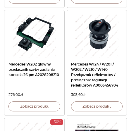
Mercedes W202 główny
Mercedes W124 / W201 /
przełącznik szyby zasilania
W202 / W210 / W140
konsola 26 pin A2028208210
Przełącznik reflektorów /
przełącznik regulacji
reflektorów A0005456704
276,00
zł
303,60
zł
Zobacz produkt
Zobacz produkt
-30%