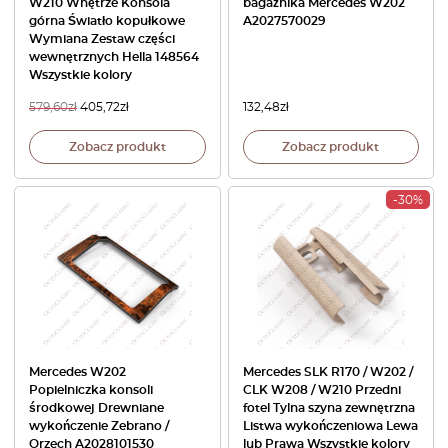
W210 Wnętrze Konsola
bagażnika Mercedes W202
górna Światło kopułkowe
A2027570029
Wymiana Zestaw części
wewnętrznych Hella 148564
Wszystkie kolory
579,60
zł
405,72
zł
132,48
zł
Zobacz produkt
Zobacz produkt
-30%
Mercedes W202
Mercedes SLK R170 / W202 /
Popielniczka konsoli
CLK W208 / W210 Przedni
środkowej Drewniane
fotel Tylna szyna zewnętrzna
wykończenie Zebrano /
Listwa wykończeniowa Lewa
Orzech A2028101530
lub Prawa Wszystkie kolory