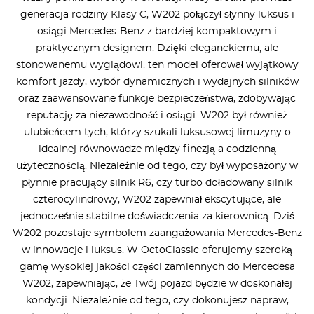
generacja rodziny Klasy C, W202 połączył słynny luksus i
osiągi Mercedes-Benz z bardziej kompaktowym i
praktycznym designem. Dzięki eleganckiemu, ale
stonowanemu wyglądowi, ten model oferował wyjątkowy
komfort jazdy, wybór dynamicznych i wydajnych silników
oraz zaawansowane funkcje bezpieczeństwa, zdobywając
reputację za niezawodność i osiągi. W202 był również
ulubieńcem tych, którzy szukali luksusowej limuzyny o
idealnej równowadze między finezją a codzienną
użytecznością. Niezależnie od tego, czy był wyposażony w
płynnie pracujący silnik R6, czy turbo doładowany silnik
czterocylindrowy, W202 zapewniał ekscytujące, ale
jednocześnie stabilne doświadczenia za kierownicą. Dziś
W202 pozostaje symbolem zaangażowania Mercedes-Benz
w innowacje i luksus. W OctoClassic oferujemy szeroką
gamę wysokiej jakości części zamiennych do Mercedesa
W202, zapewniając, że Twój pojazd będzie w doskonałej
kondycji. Niezależnie od tego, czy dokonujesz napraw,