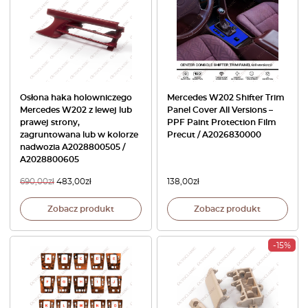
Osłona haka holowniczego
Mercedes W202 Shifter Trim
Mercedes W202 z lewej lub
Panel Cover All Versions –
prawej strony,
PPF Paint Protection Film
zagruntowana lub w kolorze
Precut / A2026830000
nadwozia A2028800505 /
A2028800605
690,00
zł
483,00
zł
138,00
zł
Zobacz produkt
Zobacz produkt
-15%