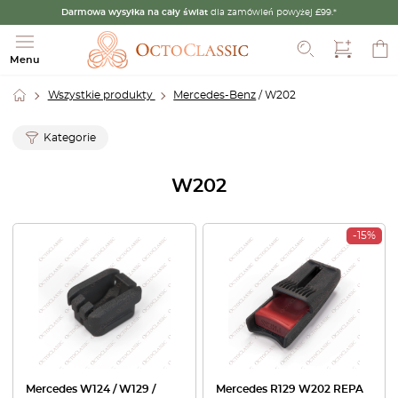
Darmowa wysyłka na cały świat
dla zamówień powyżej £99.*
Szukaj
Menu
Wszystkie produkty
Mercedes-Benz
/ W202
Kategorie
W202
-15%
Mercedes W124 / W129 /
Mercedes R129 W202 REPA