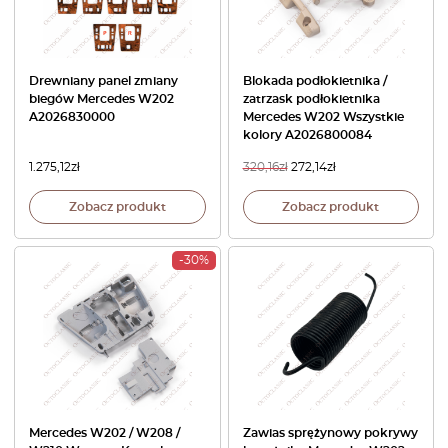
Drewniany panel zmiany
Blokada podłokietnika /
biegów Mercedes W202
zatrzask podłokietnika
A2026830000
Mercedes W202 Wszystkie
kolory A2026800084
1.275,12
zł
320,16
zł
272,14
zł
Zobacz produkt
Zobacz produkt
-30%
Mercedes W202 / W208 /
Zawias sprężynowy pokrywy