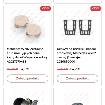
-30%
-30%
Mercedes W202 Zestaw 2
Uchwyt na przyciski konsoli
śrub mocujących panel
środkowej Mercedes W202
karty drzwi Wszystkie kolory
czarny (2 wersje)
A2027270488
2026830000
149,04
zł
104,33
zł
292,56
zł
204,79
zł
Zobacz produkt
Zobacz produkt