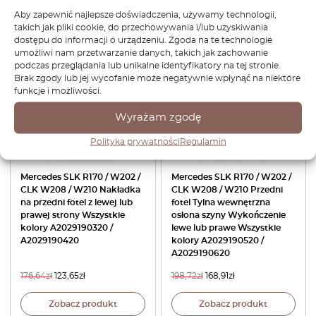
Aby zapewnić najlepsze doświadczenia, używamy technologii,
Zobacz produkt
Zobacz produkt
takich jak pliki cookie, do przechowywania i/lub uzyskiwania
dostępu do informacji o urządzeniu. Zgoda na te technologie
umożliwi nam przetwarzanie danych, takich jak zachowanie
-30%
-15%
podczas przeglądania lub unikalne identyfikatory na tej stronie.
Brak zgody lub jej wycofanie może negatywnie wpłynąć na niektóre
funkcje i możliwości.
Wyrażam zgodę
Polityka prywatności
Regulamin
Mercedes SLK R170 / W202 /
Mercedes SLK R170 / W202 /
CLK W208 / W210 Nakładka
CLK W208 / W210 Przedni
na przedni fotel z lewej lub
fotel Tylna wewnętrzna
prawej strony Wszystkie
osłona szyny Wykończenie
kolory A2029190320 /
lewe lub prawe Wszystkie
A2029190420
kolory A2029190520 /
A2029190620
176,64
zł
123,65
zł
198,72
zł
168,91
zł
Zobacz produkt
Zobacz produkt