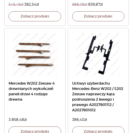
546,48
zł
382,54
zł
988,08
zł
839,87
zł
Zobacz produkt
Zobacz produkt
Mercedes W202 Zestaw 4
Uchwyt szyberdachu
drewnianych wykończeń
Mercedes-Benz W202 / S202
paneli drzwi 4 rodzaje
Zestaw naprawczy kąta
drewna
podnoszenia 2 lewego i
prawego A2027801112 /
A2027801012
3.858,48
zł
386,40
zł
Zobacz produkt
Zobacz produkt