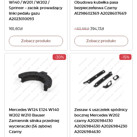
W140 / W201 / W202 /
Obudowa kubełka pasa
Sprinter – zacisk prowadzący
bezpieczeństwa Czarny
linki pedału gazu
A1298602369 A2028607669
A2023010093
165,60
zł
463,68
zł
394,13
zł
Zobacz produkt
Zobacz produkt
-30%
-15%
Mercedes W124 E124 W140
Zestaw 4 uszczelek spódnicy
W202 W210 Bauser
bocznej Mercedes W202
Zamiennik silnika przedniej
czarny A2026984130
wycieraczki (56 zębów)
A2026984530 A2026984230
Czarny
A2026984630