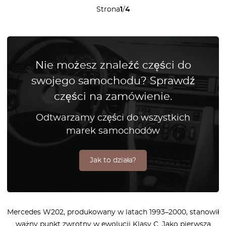
Strona
1
/
4
Nie możesz znaleźć części do
swojego samochodu? Sprawdź
części na zamówienie.
Odtwarzamy części do wszystkich
marek samochodów
Jak to działa?
Mercedes W202, produkowany w latach 1993–2000, stanowił
ważny punkt zwrotny w ewolucji Klasy C. Jako pierwsza