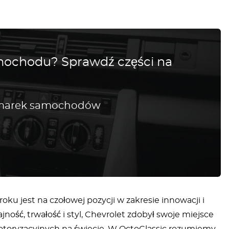
amochodu? Sprawdź części na
h marek samochodów
roku jest na czołowej pozycji w zakresie innowacji i
ość, trwałość i styl, Chevrolet zdobył swoje miejsce