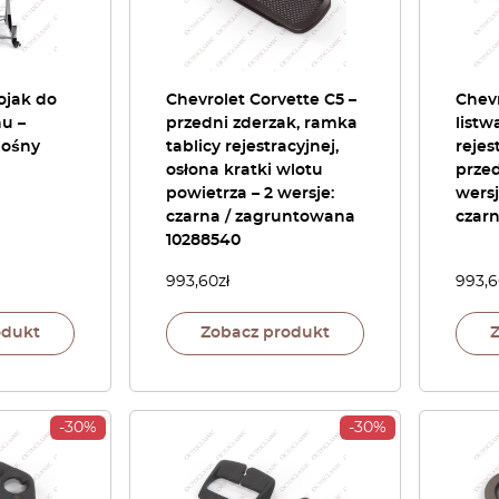
ojak do
Chevrolet Corvette C5 –
Chevr
u –
przedni zderzak, ramka
listw
nośny
tablicy rejestracyjnej,
rejes
osłona kratki wlotu
prze
powietrza – 2 wersje:
wers
czarna / zagruntowana
czarn
10288540
993,60
zł
993,
odukt
Zobacz produkt
-30%
-30%