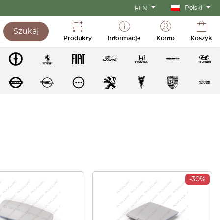
Polski
PLN
Szukaj
Produkty
Informacje
Konto
Koszyk
-30%