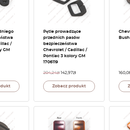
dniego
Pętle prowadzące
Chevr
eństwa
przednich pasów
Bushi
llac /
bezpieczeństwa
ry GM
Chevrolet / Cadillac /
Pontiac 3 kolory GM
1706119
204,24
zł
142,97
zł
160,0
odukt
Zobacz produkt