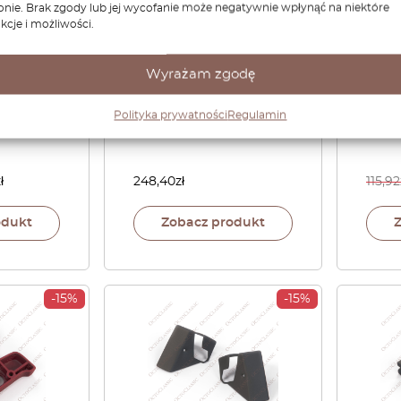
onie. Brak zgody lub jej wycofanie może negatywnie wpłynąć na niektóre
kcje i możliwości.
aro
Chevrolet Captiva
Prow
d
Pokrywy spryskiwaczy
kube
arkowa
reflektorów Para
Wyrażam zgodę
bezp
eństwa
lewych i prawych
czar
a Czarna
zagruntowanych lub
17081
Polityka prywatności
Regulamin
9318 /
czarnych 96627018
ł
248,40
zł
115,92
odukt
Zobacz produkt
-15%
-15%