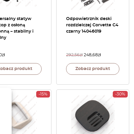
ersalny statyw
Odpowietrznik deski
op z osłoną
rozdzielczej Corvette C4
nną – stabilny i
czarny 14046019
lny
0
zł
292,56
zł
248,68
zł
Zobacz produkt
Zobacz produkt
-15%
-30%