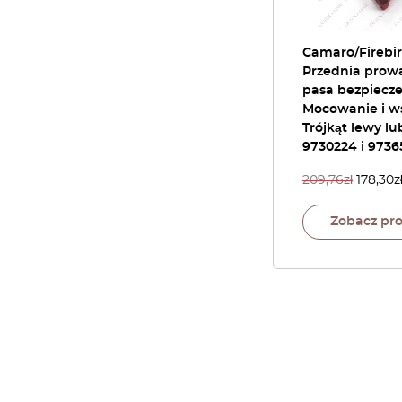
Camaro/Firebi
Przednia prow
pasa bezpiecz
Mocowanie i w
Trójkąt lewy l
9730224 i 9736
209,76
zł
178,30
z
Zobacz pr