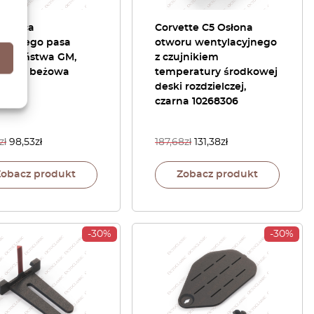
adnica
Corvette C5 Osłona
łkowego pasa
otworu wentylacyjnego
ieczeństwa GM,
z czujnikiem
na lub beżowa
temperatury środkowej
19
deski rozdzielczej,
czarna 10268306
zł
98,53
zł
187,68
zł
131,38
zł
Zobacz produkt
Zobacz produkt
-30%
-30%