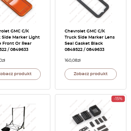
rolet GMC C/K
Chevrolet GMC C/K
 Side Marker Light
Truck Side Marker Lens
 Front Or Rear
Seal Gasket Black
522 / 0849633
0849522 / 0849633
0
zł
160,08
zł
Zobacz produkt
Zobacz produkt
-15%