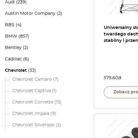
Audi
(239)
Austin Motor Company
(2)
BBS
(4)
Uniwersalny st
twardego dach
BMW
(857)
stabilny i prze
Bentley
(2)
Cadillac
(6)
Chevrolet
(33)
579,60
zł
Chevrolet Camaro
(7)
Chevrolet Captiva
(1)
Zobacz pr
Chevrolet Corvette
(13)
Chevrolet Impala
(9)
Chevrolet Silverado
(2)