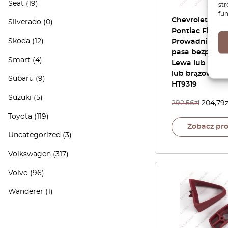
Seat
(19)
str
fun
Chevrolet Cam
Silverado
(0)
Pontiac Firebir
Skoda
(12)
Prowadnica b
pasa bezpiecz
Smart
(4)
Lewa lub praw
lub brązowa HT
Subaru
(9)
HT9319
Suzuki
(5)
292,56
zł
204,79
z
Toyota
(119)
Zobacz pr
Uncategorized
(3)
Volkswagen
(317)
Volvo
(96)
Wanderer
(1)