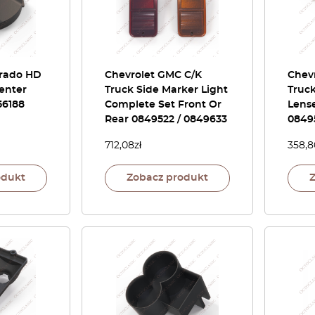
erado HD
Chevrolet GMC C/K
Chev
enter
Truck Side Marker Light
Truck
56188
Complete Set Front Or
Lense
Rear 0849522 / 0849633
0849
712,08
zł
358,8
odukt
Zobacz produkt