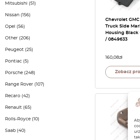
Mitsubishi
(51)
Nissan
(156)
Chevrolet GMC
Truck Side Mar
Opel
(56)
Housing Black
Other
(206)
/ 0849633
Peugeot
(25)
160,08
zł
Pontiac
(5)
Zobacz pr
Porsche
(248)
Range Rover
(107)
Recaro
(42)
Renault
(65)
Rolls-Royce
(10)
Aby
coo
Saab
(40)
ur
tak