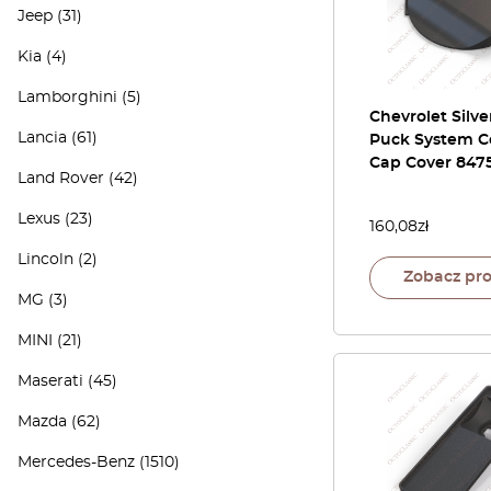
Jeep
(31)
Kia
(4)
Lamborghini
(5)
Chevrolet Silv
Lancia
(61)
Puck System C
Cap Cover 847
Land Rover
(42)
Lexus
(23)
160,08
zł
Lincoln
(2)
Zobacz pr
MG
(3)
MINI
(21)
Maserati
(45)
Mazda
(62)
Mercedes-Benz
(1510)