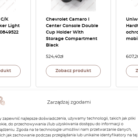
 C/K
Chevrolet Camaro I
Uniw
ker Light
Center Console Double
Hardt
 0849522
Cup Holder With
ochro
Storage Compartment
mobi
Black
524,40
zł
607,2
odukt
Zobacz produkt
-30%
Zarządzaj zgodami
 zapewnić najlepsze doświadczenia, używamy technologii, takich jak pliki
kie, do przechowywania i/lub uzyskiwania dostępu do informacji o
ządzeniu. Zgoda na te technologie umożliwi nam przetwarzanie danych,
ich jak zachowanie podczas przeglądania lub unikalne identyfikatory na tej