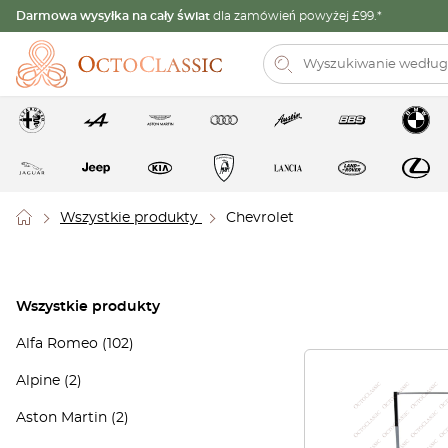
Darmowa wysyłka na cały świat
dla zamówień powyżej £99.*
Wszystkie produkty
Chevrolet
Wszystkie produkty
Alfa Romeo
(102)
Alpine
(2)
Aston Martin
(2)