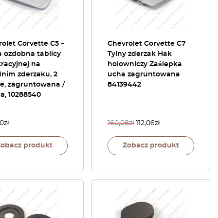
olet Corvette C5 –
Chevrolet Corvette C7
a ozdobna tablicy
Tylny zderzak Hak
tracyjnej na
holowniczy Zaślepka
dnim zderzaku, 2
ucha zagruntowana
je, zagruntowana /
84139442
a, 10288540
60
zł
160,08
zł
112,06
zł
Zobacz produkt
Zobacz produkt