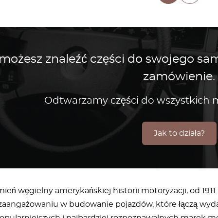
 możesz znaleźć części do swojego s
zamówienie.
Odtwarzamy części do wszystkic
Jak to działa?
ień węgielny amerykańskiej historii motoryzacji, od 1911 
 zaangażowaniu w budowanie pojazdów, które łączą wydajn