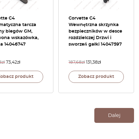
ette C4
Corvette C4
matyczna tarcza
Wewnętrzna skrzynka
ny biegów GM,
bezpieczników w desce
wona wskazówka,
rozdzielczej Drzwi i
na 14046747
sworzeń gałki 14047597
8
zł
73,42
zł
187,68
zł
131,38
zł
Zobacz produkt
Zobacz produkt
Dalej