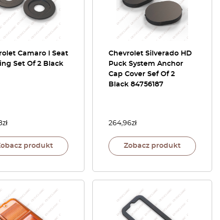
olet Camaro I Seat
Chevrolet Silverado HD
ng Set Of 2 Black
Puck System Anchor
Cap Cover Sef Of 2
Black 84756187
8
zł
264,96
zł
Zobacz produkt
Zobacz produkt