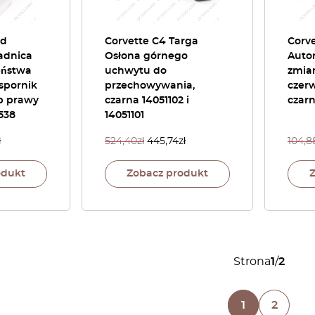
rd
Corvette C4 Targa
Corv
adnica
Osłona górnego
Auto
eństwa
uchwytu do
zmia
spornik
przechowywania,
czer
ub prawy
czarna 14051102 i
czar
538
14051101
ł
524,40
zł
445,74
zł
104,8
odukt
Zobacz produkt
Strona
1
/
2
1
2