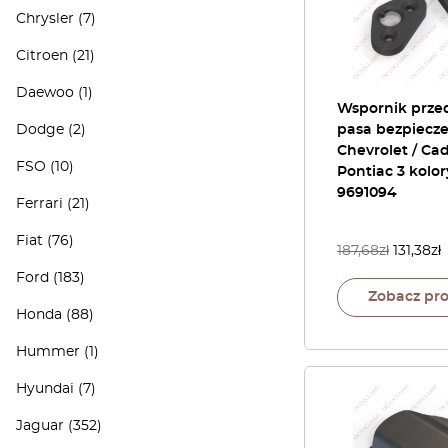
Chrysler
(7)
Citroen
(21)
Daewoo
(1)
Wspornik prze
Dodge
(2)
pasa bezpiecz
Chevrolet / Cadi
FSO
(10)
Pontiac 3 kolo
9691094
Ferrari
(21)
Fiat
(76)
187,68
zł
131,38
zł
Ford
(183)
Zobacz pr
Honda
(88)
Hummer
(1)
Hyundai
(7)
Jaguar
(352)