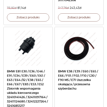
51117042306
115,92
zł
81,14
zł
347,76
zł
243,43
zł
Zobacz produkt
Zobacz produkt
BMW E81 E30 / E36 / E46 /
BMW E38 / E39 / E60 / E65 /
E91 / E34 / E39 / E60 / E61 /
E66 / F01 / F02 / F10 / G30 /
E63 / E64 /32 / E38 / E65 /
F90 M5 / E71 Uszczelka
E66 / E67 / E83 / E53 / E52
okalająca / przesuwna
Zbiornik wspomagania
szyberdachu
układu kierowniczego
32410141426 / 32411097164 /
32411124680 / 32412227264 /
32416851217