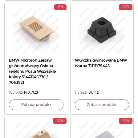
-15%
-30%
BMW Mikrofon Zestaw
Wtyczka gwintowana BMW
głośnomówiący Osłona
czarna 71111179445
telefonu Pusta Wszystkie
kolory 51447146778 /
7063921
165,60
zł
140,76
zł
115,92
zł
81,14
zł
Zobacz produkt
Zobacz produkt
-30%
-30%