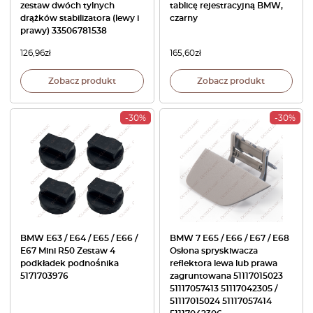
zestaw dwóch tylnych
tablicę rejestracyjną BMW,
drążków stabilizatora (lewy i
czarny
prawy) 33506781538
126,96
zł
165,60
zł
Zobacz produkt
Zobacz produkt
-30%
-30%
BMW E63 / E64 / E65 / E66 /
BMW 7 E65 / E66 / E67 / E68
E67 Mini R50 Zestaw 4
Osłona spryskiwacza
podkładek podnośnika
reflektora lewa lub prawa
5171703976
zagruntowana 51117015023
51117057413 51117042305 /
51117015024 51117057414