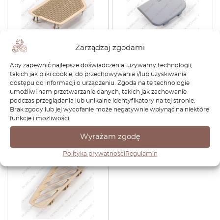
Zarządzaj zgodami
BMW E65 E66 Osłona
BMW E65 E66 Przedni
Aby zapewnić najlepsze doświadczenia, używamy technologii,
głośnika centralnego deski
zderzak Osłona haka
takich jak pliki cookie, do przechowywania i/lub uzyskiwania
rozdzielczej Wszystkie kolory
holowniczego
dostępu do informacji o urządzeniu. Zgoda na te technologie
826104207
Zagruntowana 51118223210
umożliwi nam przetwarzanie danych, takich jak zachowanie
259,44
zł
181,61
zł
176,64
zł
123,65
zł
podczas przeglądania lub unikalne identyfikatory na tej stronie.
Brak zgody lub jej wycofanie może negatywnie wpłynąć na niektóre
funkcje i możliwości.
Zobacz produkt
Zobacz produkt
Wyrażam zgodę
-30%
Polityka prywatności
Regulamin