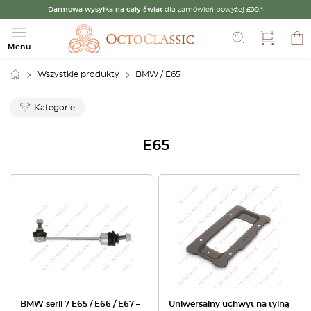
Darmowa wysyłka na cały świat
dla zamówień powyżej £99.*
Szukaj
Menu
Wszystkie produkty
BMW
/ E65
Kategorie
E65
BMW serii 7 E65 / E66 / E67 –
Uniwersalny uchwyt na tylną