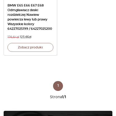
BMW E65 E66 E67 E68
Odmgławiacz deski
rozdzielczej Nawiew
powietrza lewy lub prawy
Wszystkie kolory
64227025199 / 64227025200
176,64
zł
123,65
zł
Zobacz produkt
1
Strona
1
/
1