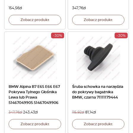
154,56
zł
347,76
zł
Zobacz produkt
Zobacz produkt
-30%
-30%
BMW Alpina B7 E65 E66 E67
Śruba schowka na narzędzia
Pokrywa Tylnego Głośnika
do pokrywy bagażnika
Lewa lub Prawa
BMW, czarna 71111179444
51467049905 51467049906
347,76
zł
243,43
zł
115,92
zł
81,14
zł
Zobacz produkt
Zobacz produkt