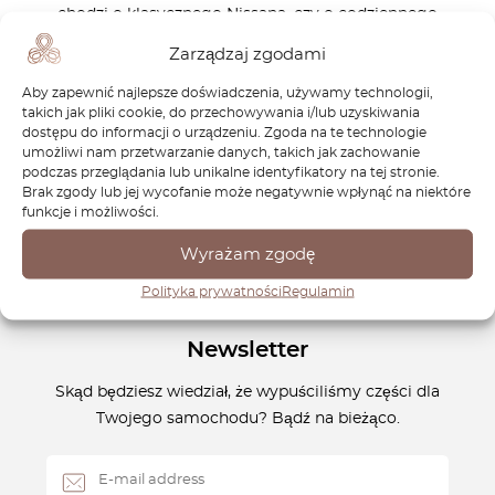
chodzi o klasycznego Nissana, czy o codziennego
towarzysza podróży jak Rogue, OctoClassic angażuje się w
Zarządzaj zgodami
zachowanie dziedzictwa motoryzacji. Dzięki naszemu
Aby zapewnić najlepsze doświadczenia, używamy technologii,
doświadczeniu i dbałości o detale produkujemy
takich jak pliki cookie, do przechowywania i/lub uzyskiwania
komponenty, które wiernie odzwierciedlają oryginalne
dostępu do informacji o urządzeniu. Zgoda na te technologie
wzornictwo, jednocześnie uwzględniając nowoczesne
umożliwi nam przetwarzanie danych, takich jak zachowanie
podczas przeglądania lub unikalne identyfikatory na tej stronie.
rozwiązania. Zaufaj OctoClassic, aby Twój Nissan Rogue i
Brak zgody lub jej wycofanie może negatywnie wpłynąć na niektóre
inne wyjątkowe modele pozostały w doskonałej formie.
funkcje i możliwości.
Wyrażam zgodę
Polityka prywatności
Regulamin
Newsletter
Skąd będziesz wiedział, że wypuściliśmy części dla
Twojego samochodu? Bądź na bieżąco.