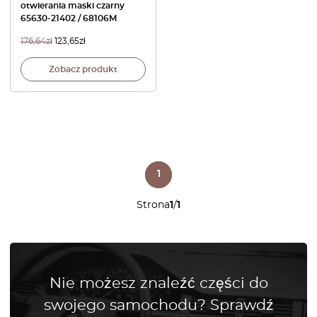
otwierania maski czarny
65630-21402 / 68106M
176,64
zł
123,65
zł
Zobacz produkt
1
Strona
1
/
1
Nie możesz znaleźć części do
swojego samochodu? Sprawdź