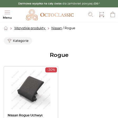
Darmowa wysyłka na cały świat
dla zamówień powyżej £99.*
Szukaj
Menu
Wszystkie produkty
Nissan
/ Rogue
Kategorie
Rogue
-30%
Nissan Rogue Uchwyt