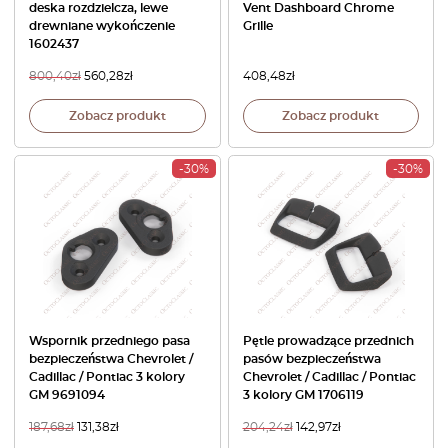
deska rozdzielcza, lewe
Vent Dashboard Chrome
drewniane wykończenie
Grille
1602437
800,40
zł
560,28
zł
408,48
zł
Zobacz produkt
Zobacz produkt
-30%
-30%
Wspornik przedniego pasa
Pętle prowadzące przednich
bezpieczeństwa Chevrolet /
pasów bezpieczeństwa
Cadillac / Pontiac 3 kolory
Chevrolet / Cadillac / Pontiac
GM 9691094
3 kolory GM 1706119
187,68
zł
131,38
zł
204,24
zł
142,97
zł