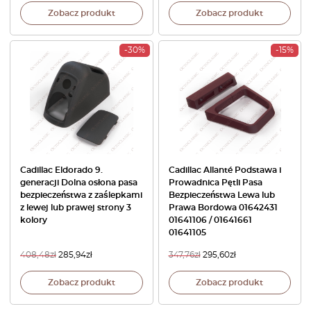
Zobacz produkt
Zobacz produkt
-30%
-15%
Cadillac Eldorado 9.
Cadillac Allanté Podstawa i
generacji Dolna osłona pasa
Prowadnica Pętli Pasa
bezpieczeństwa z zaślepkami
Bezpieczeństwa Lewa lub
z lewej lub prawej strony 3
Prawa Bordowa 01642431
kolory
01641106 / 01641661
01641105
408,48
zł
285,94
zł
347,76
zł
295,60
zł
Zobacz produkt
Zobacz produkt