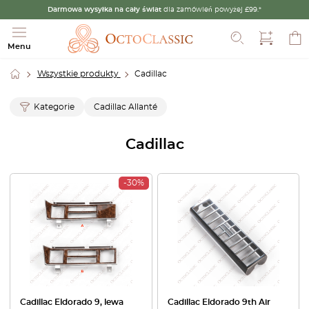
Darmowa wysyłka na cały świat
dla zamówień powyżej £99.*
Szukaj
Menu
Wszystkie produkty
Cadillac
Kategorie
Cadillac Allanté
Cadillac
-30%
Cadillac Eldorado 9, lewa
Cadillac Eldorado 9th Air