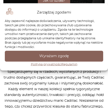
Jak to działa?
Zarządzaj zgodami
Aby zapewnić najlepsze doświadczenia, używamy technologii,
takich jak pliki cookie, do przechowywania i/lub uzyskiwania
W OctoClassic oferujemy wyjątkowy wybór wysokiej
dostępu do informacji o urządzeniu. Zgoda na te technologie
jakości części do samochodów Cadillac, stworzonych z
umożliwi nam przetwarzanie danych, takich jak zachowanie
myślą o kolekcjonerach, restauratorach i wymagających
podczas przeglądania lub unikalne identyfikatory na tej stronie.
Brak zgody lub jej wycofanie może negatywnie wpłynąć na niektóre
pasjonatach. Nasz obszerny asortyment obejmuje
funkcje i możliwości.
precyzyjnie wykonane komponenty, które pomagają
zachować elegancję i moc charakterystyczną dla kultowych
Wyrażam zgodę
modeli Cadillaca – od legendarnego Eldorado i DeVille
Polityka prywatności
Regulamin
przez stylową Fleetwood aż po potężną CTS-V.
Specjalizujemy się w rzadkich, wycofanych z produkcji i
trudno dostępnych częściach, gwarantując, że Twój Cadillac
zachowa swój oryginalny luksus i inżynieryjną doskonałość.
Każdy element w naszej kolekcji spełnia rygorystyczne
standardy autentyczności, trwałości i precyzji, oddając hołd
innowacyjnemu dziedzictwu marki Cadillac. Niezależnie od
tego, czy chcesz przywrócić klasyka do stanu fabrycznego,