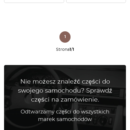
1
Strona
1
/
1
Nie możesz znaleźć części do
swojego samochodu? Sprawdź
części na zamówienie.
Odtwarzamy części do wszystkich
marek samochodów