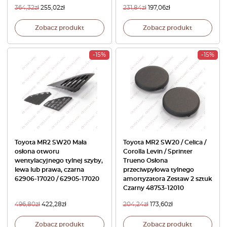
364,32
zł
255,02
zł
231,84
zł
197,06
zł
Zobacz produkt
Zobacz produkt
-15%
-15%
Toyota MR2 SW20 Mała
Toyota MR2 SW20 / Celica /
osłona otworu
Corolla Levin / Sprinter
wentylacyjnego tylnej szyby,
Trueno Osłona
lewa lub prawa, czarna
przeciwpyłowa tylnego
62906-17020 / 62905-17020
amortyzatora Zestaw 2 sztuk
Czarny 48753-12010
496,80
zł
422,28
zł
204,24
zł
173,60
zł
Zobacz produkt
Zobacz produkt