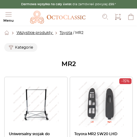
Darmowa wysyłka na cały świat
dla zamówień powyżej £99.*
Szukaj
Menu
Wszystkie produkty
Toyota
/ MR2
Kategorie
MR2
-15%
Uniwersalny stojak do
Toyota MR2 SW20 LHD