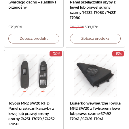
twardego dachu – stabilny i
Panel przełącznika szyby z
przenośny
lewej lub prawej strony
czarny 74232-17080 / 74231-
17080
579,60
zł
364,32
zł
309,67
zł
Zobacz produkt
Zobacz produkt
-30%
-15%
Toyota MR2 SW20 RHD
Lusterko wewnętrzne Toyota
Panel przełącznika szyby z
MR2 SW20 z Twitterem lewe
lewej lub prawej strony
lub prawe czarne 67492-
czarny 74231-17070 / 74232-
17041 / 67491-17041
17050