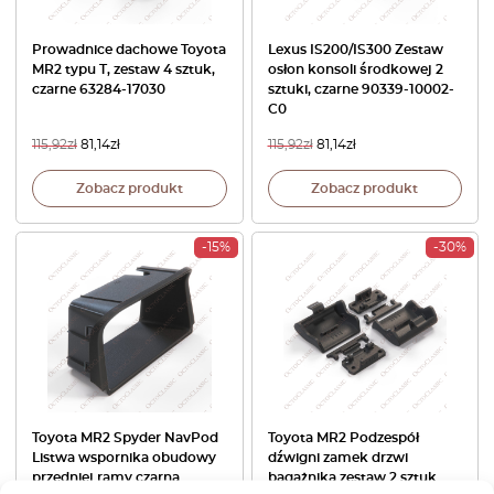
Prowadnice dachowe Toyota
Lexus IS200/IS300 Zestaw
MR2 typu T, zestaw 4 sztuk,
osłon konsoli środkowej 2
czarne 63284-17030
sztuki, czarne 90339-10002-
C0
115,92
zł
81,14
zł
115,92
zł
81,14
zł
Zobacz produkt
Zobacz produkt
-15%
-30%
Toyota MR2 Spyder NavPod
Toyota MR2 Podzespół
Listwa wspornika obudowy
dźwigni zamek drzwi
przedniej ramy czarna
bagażnika zestaw 2 sztuk