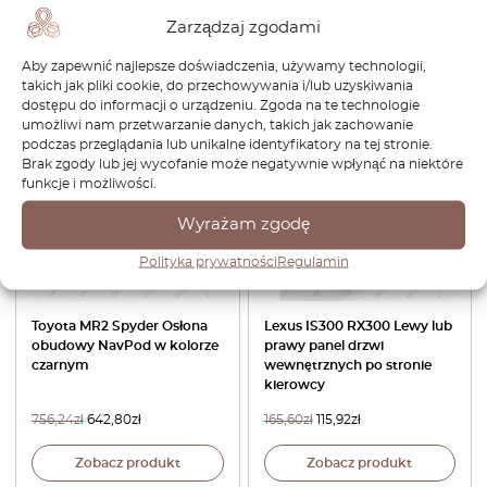
czarny 64606-17031
Zarządzaj zgodami
695,52
zł
591,19
zł
287,04
zł
200,93
zł
Aby zapewnić najlepsze doświadczenia, używamy technologii,
Zobacz produkt
Zobacz produkt
takich jak pliki cookie, do przechowywania i/lub uzyskiwania
dostępu do informacji o urządzeniu. Zgoda na te technologie
umożliwi nam przetwarzanie danych, takich jak zachowanie
-15%
-30%
podczas przeglądania lub unikalne identyfikatory na tej stronie.
Brak zgody lub jej wycofanie może negatywnie wpłynąć na niektóre
funkcje i możliwości.
Wyrażam zgodę
Polityka prywatności
Regulamin
Toyota MR2 Spyder Osłona
Lexus IS300 RX300 Lewy lub
obudowy NavPod w kolorze
prawy panel drzwi
czarnym
wewnętrznych po stronie
kierowcy
756,24
zł
642,80
zł
165,60
zł
115,92
zł
Zobacz produkt
Zobacz produkt