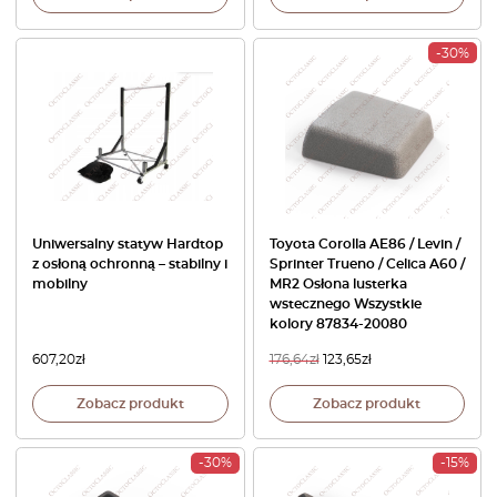
-30%
Uniwersalny statyw Hardtop
Toyota Corolla AE86 / Levin /
z osłoną ochronną – stabilny i
Sprinter Trueno / Celica A60 /
mobilny
MR2 Osłona lusterka
wstecznego Wszystkie
kolory 87834-20080
607,20
zł
176,64
zł
123,65
zł
Zobacz produkt
Zobacz produkt
-30%
-15%