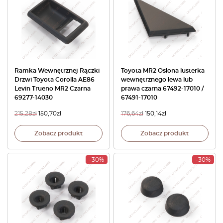
Ramka Wewnętrznej Rączki
Toyota MR2 Osłona lusterka
Drzwi Toyota Corolla AE86
wewnętrznego lewa lub
Levin Trueno MR2 Czarna
prawa czarna 67492-17010 /
69277-14030
67491-17010
215,28
zł
150,70
zł
176,64
zł
150,14
zł
Zobacz produkt
Zobacz produkt
-30%
-30%