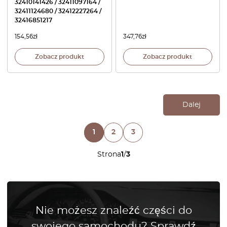
32410141426 / 32411097164 /
32411124680 / 32412227264 /
32416851217
154,56
zł
347,76
zł
Zobacz produkt
Zobacz produkt
Dalej
1
2
3
Strona
1
/
3
Nie możesz znaleźć części do
swojego samochodu? Sprawdź