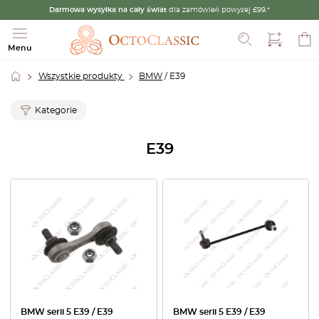
Darmowa wysyłka na cały świat
dla zamówień powyżej £99.*
Szukaj
Menu
Wszystkie produkty
BMW
/ E39
Kategorie
E39
BMW serii 5 E39 / E39
BMW serii 5 E39 / E39