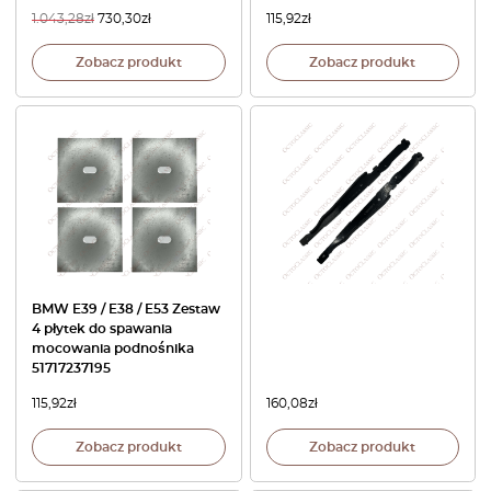
1.043,28
zł
730,30
zł
115,92
zł
Zobacz produkt
Zobacz produkt
BMW E39 / E38 / E53 Zestaw
4 płytek do spawania
mocowania podnośnika
51717237195
115,92
zł
160,08
zł
Zobacz produkt
Zobacz produkt