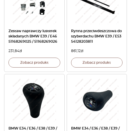
Zestaw naprawczy lusterek
Rynna przeciwdeszczowa do
składanych BMW E39 / E46
szyberdachu BMW E39 / E53
51168269025 / 51168269026
54128203811
231,84
zł
861,12
zł
Zobacz produkt
Zobacz produkt
BMW E34 / E36 / E38 / E39 /
BMW E34 / E36 / E38 / E39 /