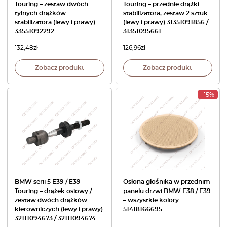
Touring – zestaw dwóch
Touring – przednie drążki
tylnych drążków
stabilizatora, zestaw 2 sztuk
stabilizatora (lewy i prawy)
(lewy i prawy) 31351091856 /
33551092292
31351095661
132,48
zł
126,96
zł
Zobacz produkt
Zobacz produkt
-15%
BMW serii 5 E39 / E39
Osłona głośnika w przednim
Touring – drążek osiowy /
panelu drzwi BMW E38 / E39
zestaw dwóch drążków
– wszystkie kolory
kierowniczych (lewy i prawy)
51418166695
32111094673 / 32111094674