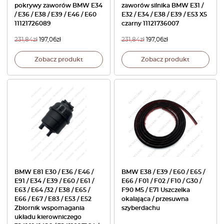
pokrywy zaworów BMW E34
zaworów silnika BMW E31 /
/ E36 / E38 / E39 / E46 / E60
E32 / E34 / E38 / E39 / E53 X5
11121726089
czarny 11121736007
231,84
zł
197,06
zł
231,84
zł
197,06
zł
Zobacz produkt
Zobacz produkt
BMW E81 E30 / E36 / E46 /
BMW E38 / E39 / E60 / E65 /
E91 / E34 / E39 / E60 / E61 /
E66 / F01 / F02 / F10 / G30 /
E63 / E64 /32 / E38 / E65 /
F90 M5 / E71 Uszczelka
E66 / E67 / E83 / E53 / E52
okalająca / przesuwna
Zbiornik wspomagania
szyberdachu
układu kierowniczego