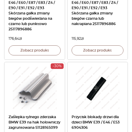
E46 / E60 / E87 / E83 / Z4 /
E46 / E60 / E87 / E83 / Z4 /
E90 / E91 / E92 / E93
E90 / E91 / E92 / E93
Skórzana gałka zmiany
Skórzana gałka zmiany
biegów podświetlana na
biegów czarna lub
czarno lub punktowo
nakrapiana 25117896886
25117896886
176,64
zł
115,92
zł
Zobacz produkt
Zobacz produkt
-30%
Zaślepka tylnego zderzaka
Przycisk blokady drzwi dla
BMW E39 na hak holowniczy
dzieci BMW E39 / E46 / E53
zagruntowana 51128165099
6904306