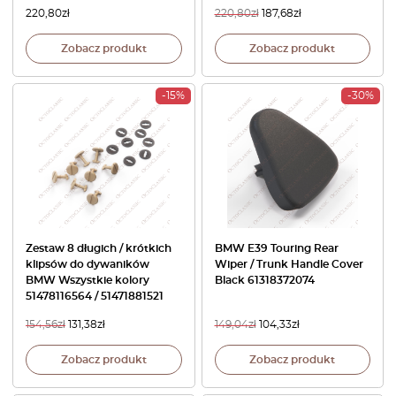
220,80
zł
220,80
zł
187,68
zł
Zobacz produkt
Zobacz produkt
-15%
-30%
Zestaw 8 długich / krótkich
BMW E39 Touring Rear
klipsów do dywaników
Wiper / Trunk Handle Cover
BMW Wszystkie kolory
Black 61318372074
51478116564 / 51471881521
154,56
zł
131,38
zł
149,04
zł
104,33
zł
Zobacz produkt
Zobacz produkt