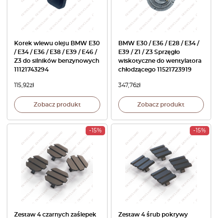
Korek wlewu oleju BMW E30
BMW E30 / E36 / E28 / E34 /
/ E34 / E36 / E38 / E39 / E46 /
E39 / Z1 / Z3 Sprzęgło
Z3 do silników benzynowych
wiskotyczne do wentylatora
11121743294
chłodzącego 11521723919
115,92
zł
347,76
zł
Zobacz produkt
Zobacz produkt
-15%
-15%
Zestaw 4 czarnych zaślepek
Zestaw 4 śrub pokrywy