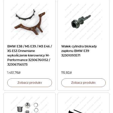
BMW E38 / M5 E39 / M3 E46 /
Wałek cylindra blokady
X5 E53 Drewniane
zapłonu BMW E39
wykończenie kierownicy M-
32301093571
Performance 32306760152 /
32306756573
1.451,76
zł
115,92
zł
Zobacz produkt
Zobacz produkt