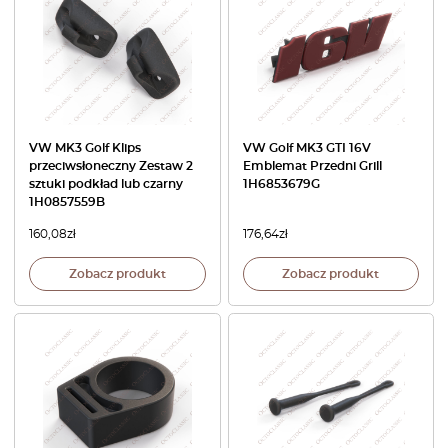
VW MK3 Golf Klips
VW Golf MK3 GTI 16V
przeciwsłoneczny Zestaw 2
Emblemat Przedni Grill
sztuki podkład lub czarny
1H6853679G
1H0857559B
160,08
zł
176,64
zł
Zobacz produkt
Zobacz produkt