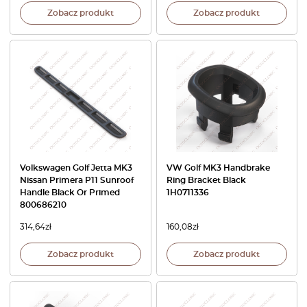
Zobacz produkt
Zobacz produkt
Volkswagen Golf Jetta MK3
VW Golf MK3 Handbrake
Nissan Primera P11 Sunroof
Ring Bracket Black
Handle Black Or Primed
1H0711336
800686210
314,64
zł
160,08
zł
Zobacz produkt
Zobacz produkt