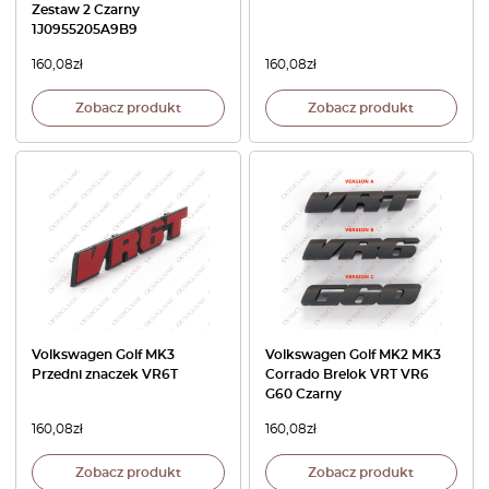
Zestaw 2 Czarny
1J0955205A9B9
160,08
zł
160,08
zł
Zobacz produkt
Zobacz produkt
Volkswagen Golf MK3
Volkswagen Golf MK2 MK3
Przedni znaczek VR6T
Corrado Brelok VRT VR6
G60 Czarny
160,08
zł
160,08
zł
Zobacz produkt
Zobacz produkt