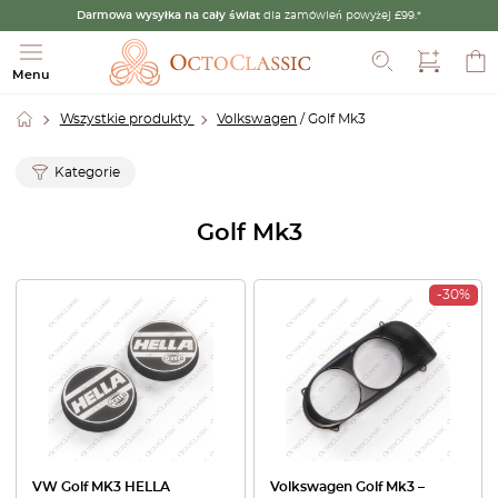
Darmowa wysyłka na cały świat
dla zamówień powyżej £99.*
Szukaj
Menu
Wszystkie produkty
Volkswagen
/ Golf Mk3
Kategorie
Golf Mk3
-30%
VW Golf MK3 HELLA
Volkswagen Golf Mk3 –