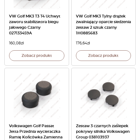
VW Golf MK3 T3 T4 Uchwyt
VW Golf MK3 Tylny drążek
zaworu stabilizatora biegu
zwalniający oparcie siedzenia
jałowego Czarny
zestaw 2 sztuk czarny
027133459A
1H0885683
160,08
zł
176,64
zł
Zobacz produkt
Zobacz produkt
Volkswagen Golf Passat
Zestaw 3 czarnych zaślepek
Jetta Przednia wycieraczka
pokrywy silnika Volkswagen
Ramię Końcówka Zamienna
Group 038103937