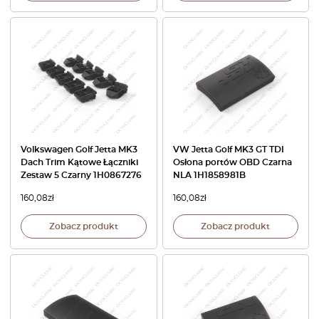
Volkswagen Golf Jetta MK3
VW Jetta Golf MK3 GT TDI
Dach Trim Kątowe Łączniki
Osłona portów OBD Czarna
Zestaw 5 Czarny 1H0867276
NLA 1H1858981B
160,08
zł
160,08
zł
Zobacz produkt
Zobacz produkt