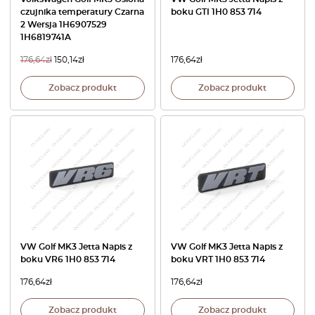
czujnika temperatury Czarna
boku GTI 1H0 853 714
2 Wersja 1H6907529
1H6819741A
176,64
zł
150,14
zł
176,64
zł
Zobacz produkt
Zobacz produkt
VW Golf MK3 Jetta Napis z
VW Golf MK3 Jetta Napis z
boku VR6 1H0 853 714
boku VRT 1H0 853 714
176,64
zł
176,64
zł
Zobacz produkt
Zobacz produkt