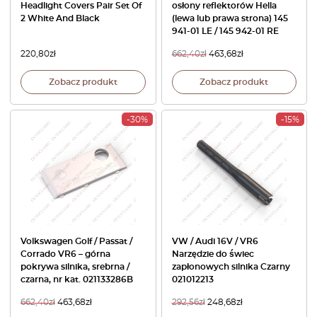
Headlight Covers Pair Set Of
osłony reflektorów Hella
2 White And Black
(lewa lub prawa strona) 145
941-01 LE / 145 942-01 RE
220,80
zł
662,40
zł
463,68
zł
Zobacz produkt
Zobacz produkt
-30%
-15%
Volkswagen Golf / Passat /
VW / Audi 16V / VR6
Corrado VR6 – górna
Narzędzie do świec
pokrywa silnika, srebrna /
zapłonowych silnika Czarny
czarna, nr kat. 021133286B
021012213
662,40
zł
463,68
zł
292,56
zł
248,68
zł