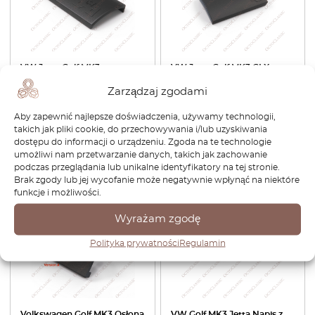
VW Jetta Golf MK3
VW Jetta Golf MK3 GLX
Wolfsburg Osłona portów
Osłona portów OBD Czarna
Zarządzaj zgodami
OBD Czarna NLA
NLA 1H1858981B
1H1858981B
Aby zapewnić najlepsze doświadczenia, używamy technologii,
160,08
zł
160,08
zł
takich jak pliki cookie, do przechowywania i/lub uzyskiwania
dostępu do informacji o urządzeniu. Zgoda na te technologie
umożliwi nam przetwarzanie danych, takich jak zachowanie
Zobacz produkt
Zobacz produkt
podczas przeglądania lub unikalne identyfikatory na tej stronie.
Brak zgody lub jej wycofanie może negatywnie wpłynąć na niektóre
funkcje i możliwości.
-15%
Wyrażam zgodę
Polityka prywatności
Regulamin
Volkswagen Golf MK3 Osłona
VW Golf MK3 Jetta Napis z