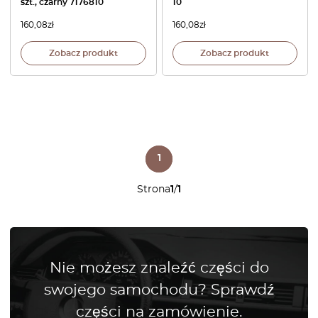
szt., czarny 7176810
10
160,08
zł
160,08
zł
Zobacz produkt
Zobacz produkt
1
Strona
1
/
1
Nie możesz znaleźć części do
swojego samochodu? Sprawdź
części na zamówienie.