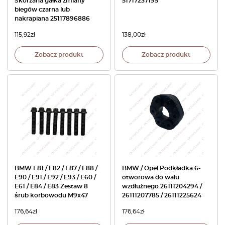
Skórzana gałka zmiany
51717237195
biegów czarna lub
nakrapiana 25117896886
115,92
zł
138,00
zł
Zobacz produkt
Zobacz produkt
BMW E81 / E82 / E87 / E88 /
BMW / Opel Podkładka 6-
E90 / E91 / E92 / E93 / E60 /
otworowa do wału
E61 / E84 / E83 Zestaw 8
wzdłużnego 26111204294 /
śrub korbowodu M9x47
26111207785 / 26111225624
176,64
zł
176,64
zł