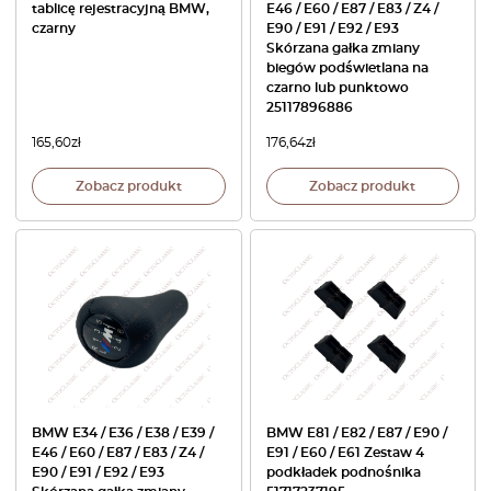
tablicę rejestracyjną BMW,
E46 / E60 / E87 / E83 / Z4 /
czarny
E90 / E91 / E92 / E93
Skórzana gałka zmiany
biegów podświetlana na
czarno lub punktowo
25117896886
165,60
zł
176,64
zł
Zobacz produkt
Zobacz produkt
BMW E34 / E36 / E38 / E39 /
BMW E81 / E82 / E87 / E90 /
E46 / E60 / E87 / E83 / Z4 /
E91 / E60 / E61 Zestaw 4
E90 / E91 / E92 / E93
podkładek podnośnika