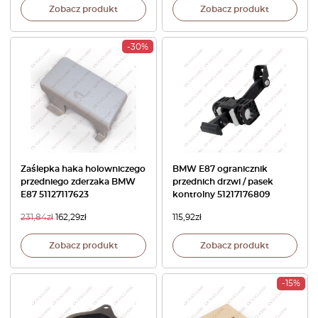
Zobacz produkt
Zobacz produkt
-30%
Zaślepka haka holowniczego
BMW E87 ogranicznik
przedniego zderzaka BMW
przednich drzwi / pasek
E87 51127117623
kontrolny 51217176809
231,84
zł
162,29
zł
115,92
zł
Zobacz produkt
Zobacz produkt
-15%