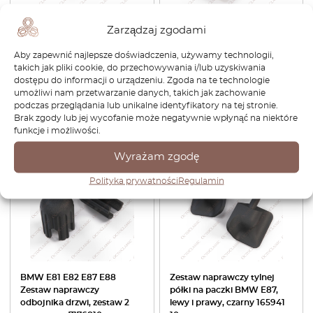
Zarządzaj zgodami
BMW E81 E87 Osłona haka
Osłona telefonu
holowniczego tylnego
głośnomówiącego BMW /
Aby zapewnić najlepsze doświadczenia, używamy technologii,
zderzaka gruntowana
Mini Mikrofon Wszystkie
takich jak pliki cookie, do przechowywania i/lub uzyskiwania
51127166598
kolory 84316938762
dostępu do informacji o urządzeniu. Zgoda na te technologie
115,92
zł
81,14
zł
165,60
zł
140,76
zł
umożliwi nam przetwarzanie danych, takich jak zachowanie
podczas przeglądania lub unikalne identyfikatory na tej stronie.
Brak zgody lub jej wycofanie może negatywnie wpłynąć na niektóre
Zobacz produkt
Zobacz produkt
funkcje i możliwości.
Wyrażam zgodę
Polityka prywatności
Regulamin
BMW E81 E82 E87 E88
Zestaw naprawczy tylnej
Zestaw naprawczy
półki na paczki BMW E87,
odbojnika drzwi, zestaw 2
lewy i prawy, czarny 165941