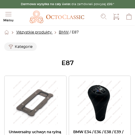
Darmowa wysyłka na cały świat
dla zamówień powyżej £99.*
Szukaj
Menu
Wszystkie produkty
BMW
/ E87
Kategorie
E87
Uniwersalny uchwyt na tylną
BMW E34 / E36 / E38 / E39 /