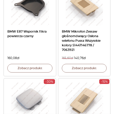
BMW E87 Wspornik filtra
BMW Mikrofon Zestaw
powietrza czarny
głośnomówiący Osłona
telefonu Pusta Wszystkie
kolory 51447146778 /
7063921
160,08
zł
165,60
zł
140,76
zł
Zobacz produkt
Zobacz produkt
-30%
-15%