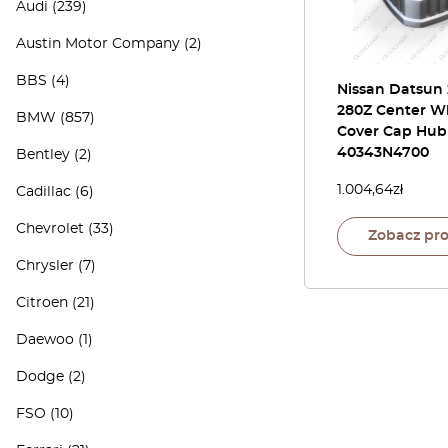
Audi
(239)
Austin Motor Company
(2)
BBS
(4)
Nissan Datsun
280Z Center W
BMW
(857)
Cover Cap Hub
40343N4700
Bentley
(2)
1.004,64
zł
Cadillac
(6)
Chevrolet
(33)
Zobacz pr
Chrysler
(7)
Citroen
(21)
Daewoo
(1)
Dodge
(2)
FSO
(10)