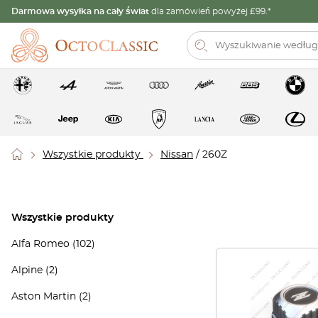
Darmowa wysyłka na cały świat
dla zamówień powyżej £99.*
Wszystkie produkty
Nissan
/ 260Z
Wszystkie produkty
Alfa Romeo
(102)
Alpine
(2)
Aston Martin
(2)