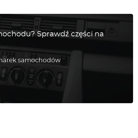
amochodu? Sprawdź części na
h marek samochodów