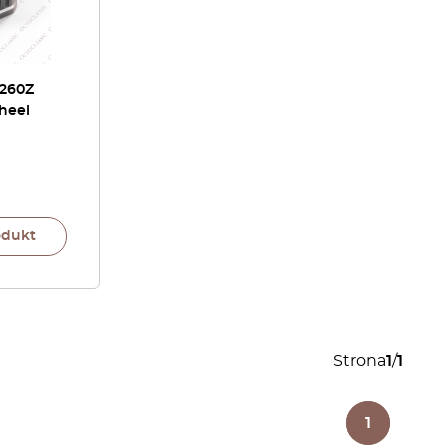
 260Z
heel
odukt
Strona
1
/
1
1