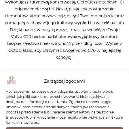
wykonujesz rutynową konserwację, OctoClassic zapewni Ci
odpowiednie części. Naszą pasją jest dostarczanie
elementów, które przywracają osiągi Twojego pojazdu oraz
pomagają zachować jego kultowy wygląd i trwałość na lata.
Dzięki naszej wiedzy i precyzji masz pewność, że Twoje
Volvo C70 będzie nadal oferować wyjątkowy komfort,
bezpieczeństwo i niezawodność przez długi czas. Wybierz
OctoClassic, aby utrzymać swoje Volvo C70 w najlepszej
kondycji.
Zarządzaj zgodami
Aby zapewnić najlepsze doświadczenia, używamy technologii,
Newsletter
takich jak pliki cookie, do przechowywania i/lub uzyskiwania
dostępu do informacji o urządzeniu. Zgoda na te technologie
umożliwi nam przetwarzanie danych, takich jak zachowanie
Skąd będziesz wiedział, że wypuściliśmy części dla
podczas przeglądania lub unikalne identyfikatory na tej stronie.
Twojego samochodu? Bądź na bieżąco.
Brak zgody lub jej wycofanie może negatywnie wpłynąć na niektóre
funkcje i możliwości.