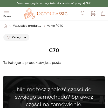
Darmowa wysyłka na cały świat
dla zamówień powyżej £99.*
Szukaj
Menu
Wszystkie produkty
Volvo
/ C70
Kategorie
C70
Ta kategoria produktów jest pusta
Nie możesz znaleźć części do
swojego samochodu? Sprawdź
części na zamówienie.