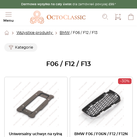
Darmowa wysyłka na cały świat
dla zamówień powyżej £99.*
Szukaj
Menu
Wszystkie produkty
BMW
/ F06 / F12 / F13
Kategorie
F06 / F12 / F13
-30%
Uniwersalny uchwyt na tylną
BMW F06 / F06N / F12 / F12N