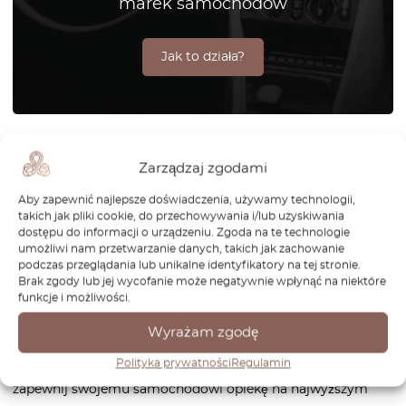
marek samochodów
Jak to działa?
Modele BMW F06, F12 i F13 to doskonałe połączenie luksusu,
Zarządzaj zgodami
osiągów i elegancji. Niezależnie od tego, czy jeździsz
dynamicznym Coupé (F13), stylowym Cabrio (F12), czy
Aby zapewnić najlepsze doświadczenia, używamy technologii,
eleganckim Gran Coupé (F06), każdy z tych samochodów
takich jak pliki cookie, do przechowywania i/lub uzyskiwania
dostępu do informacji o urządzeniu. Zgoda na te technologie
oferuje wyjątkowe wrażenia z jazdy. W OctoClassic
umożliwi nam przetwarzanie danych, takich jak zachowanie
specjalizujemy się w precyzyjnie dopasowanych częściach
podczas przeglądania lub unikalne identyfikatory na tej stronie.
zamiennych dedykowanych tym modelom BMW serii 6. Od
Brak zgody lub jej wycofanie może negatywnie wpłynąć na niektóre
funkcje i możliwości.
codziennej konserwacji po pełną renowację – nasze części
gwarantują idealne dopasowanie, trwałość i niezawodność.
Wyrażam zgodę
Zaufaj OctoClassic i zadbaj o to, by Twój BMW F06, F12 lub
Polityka prywatności
Regulamin
F13 był zawsze w doskonałej kondycji. Sprawdź naszą ofertę i
zapewnij swojemu samochodowi opiekę na najwyższym