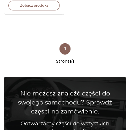
Zobacz produkt
1
Strona
1
/
1
Nie możesz znaleźć części do
swojego samochodu? Sprawdź
części na zamówienie.
Odtwarzamy części do wszystkich