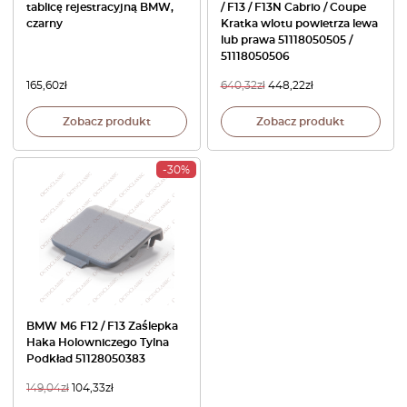
tablicę rejestracyjną BMW,
/ F13 / F13N Cabrio / Coupe
czarny
Kratka wlotu powietrza lewa
lub prawa 51118050505 /
51118050506
165,60
zł
640,32
zł
448,22
zł
Zobacz produkt
Zobacz produkt
-30%
BMW M6 F12 / F13 Zaślepka
Haka Holowniczego Tylna
Podkład 51128050383
149,04
zł
104,33
zł