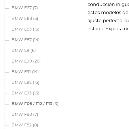
conducción inigua
BMW E67
(7)
estos modelos de 
BMW E68
(3)
ajuste perfecto, 
estado. Explora n
BMW E83
(15)
BMW E87
(14)
BMW E9
(6)
BMW E90
(20)
BMW E91
(14)
BMW E92
(15)
BMW E93
(15)
BMW F06 / F12 / F13
(3)
BMW F80
(7)
BMW F82
(8)