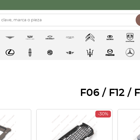
F06 / F12 / 
-30%