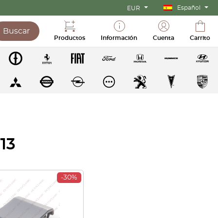
Español
EUR
Buscar
Productos
Información
Cuenta
Carrito
F13
-30%