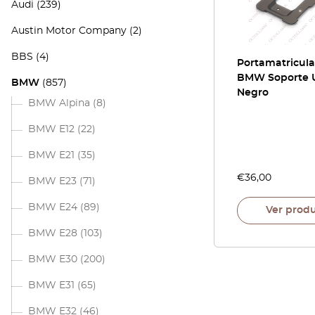
Audi
(239)
Austin Motor Company
(2)
BBS
(4)
Portamatricula
BMW Soporte U
BMW
(857)
Negro
BMW Alpina
(8)
BMW E12
(22)
BMW E21
(35)
€
36,00
BMW E23
(71)
BMW E24
(89)
Ver prod
BMW E28
(103)
BMW E30
(200)
BMW E31
(65)
BMW E32
(46)