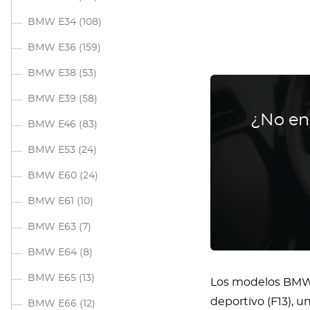
BMW E34
(108)
BMW E36
(159)
BMW E38
(53)
BMW E39
(58)
¿No en
BMW E46
(83)
BMW E53
(24)
BMW E60
(24)
BMW E61
(10)
BMW E63
(7)
BMW E64
(8)
BMW E65
(13)
Los modelos BMW F
deportivo (F13), u
BMW E66
(12)