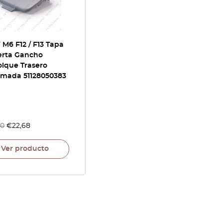
M6 F12 / F13 Tapa
erta Gancho
lque Trasero
imada 51128050383
40
€
22,68
Ver producto