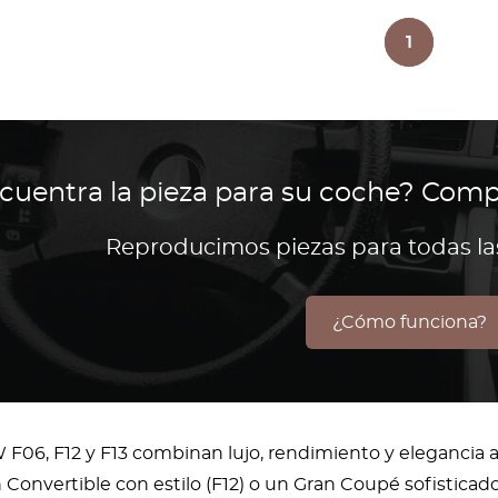
1
cuentra la pieza para su coche? Comp
Reproducimos piezas para todas l
¿Cómo funciona?
06, F12 y F13 combinan lujo, rendimiento y elegancia a
n Convertible con estilo (F12) o un Gran Coupé sofisticad