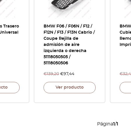
s Trasero
BMW F06 / F06N / F12 /
BMW 
niversal
F12N / F13 / F13N Cabrio /
Cubi
Coupe Rejilla de
Remo
admisión de aire
Impr
izquierda o derecha
51118050505 /
51118050506
€
139,20
€
97,44
€
32,
ucto
Ver producto
Página
1
/
1