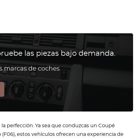
ruebe las piezas bajo demanda.
as marcas de coches
 la perfección. Ya sea que conduzcas un Coupé
o (F06), estos vehículos ofrecen una experiencia de