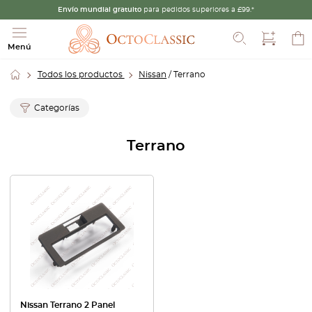
Envío mundial gratuito
para pedidos superiores a £99.*
Buscar
Menú
Todos los productos
Nissan
/ Terrano
Categorías
Terrano
Nissan Terrano 2 Panel