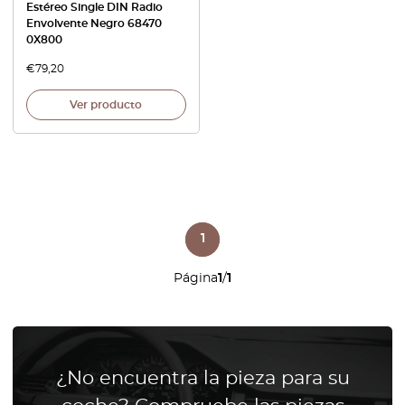
Estéreo Single DIN Radio
Envolvente Negro 68470
0X800
€
79,20
Ver producto
1
Página
1
/
1
¿No encuentra la pieza para su