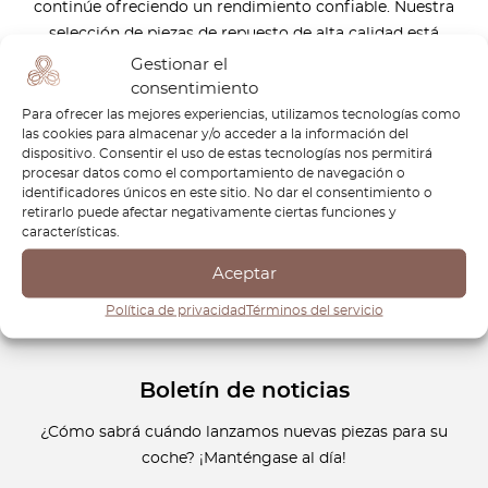
continúe ofreciendo un rendimiento confiable. Nuestra
selección de piezas de repuesto de alta calidad está
diseñada para mantener tu Terrano en condiciones óptimas,
Gestionar el
preservando su potencia y durabilidad durante años. Desde
consentimiento
piezas de suspensión hasta componentes del motor,
Para ofrecer las mejores experiencias, utilizamos tecnologías como
las cookies para almacenar y/o acceder a la información del
estamos comprometidos en ofrecer todo lo necesario para
dispositivo. Consentir el uso de estas tecnologías nos permitirá
que tu Nissan Terrano esté listo para cualquier aventura.
procesar datos como el comportamiento de navegación o
Confía en OctoClassic para mantener viva la herencia del
identificadores únicos en este sitio. No dar el consentimiento o
retirarlo puede afectar negativamente ciertas funciones y
Nissan Terrano, asegurando que siga siendo un compañero
características.
potente y confiable en la carretera.
Aceptar
Política de privacidad
Términos del servicio
Boletín de noticias
¿Cómo sabrá cuándo lanzamos nuevas piezas para su
coche? ¡Manténgase al día!