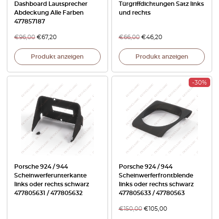
Dashboard Lautsprecher
Türgriffdichtungen Satz links
Abdeckung Alle Farben
und rechts
477857187
€
96,00
€
67,20
€
66,00
€
46,20
Produkt anzeigen
Produkt anzeigen
-30%
Porsche 924 / 944
Porsche 924 / 944
Scheinwerferunterkante
Scheinwerferfrontblende
links oder rechts schwarz
links oder rechts schwarz
477805631 / 477805632
477805633 / 47780563
€
150,00
€
105,00