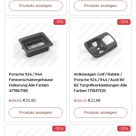
Produkt anzeigen
Produkt anzeigen
-15%
-30%
Porsche 924 / 944
Volkswagen Golf / Rabbit /
Fensterschaltergehäuse
Porsche 924 / 944 / Audi 80
Halterung Alle Farben
B2 Türgriffverkleidungen Alle
477867185
Farben 171837235
€
36,00
€
30,60
€
32,40
€
22,68
Produkt anzeigen
Produkt anzeigen
-30%
-30%