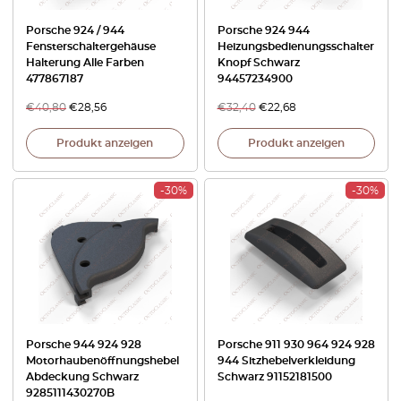
Porsche 924 / 944
Porsche 924 944
Fensterschaltergehäuse
Heizungsbedienungsschalter
Halterung Alle Farben
Knopf Schwarz
477867187
94457234900
€
40,80
€
28,56
€
32,40
€
22,68
Produkt anzeigen
Produkt anzeigen
-30%
-30%
Porsche 944 924 928
Porsche 911 930 964 924 928
Motorhaubenöffnungshebel
944 Sitzhebelverkleidung
Abdeckung Schwarz
Schwarz 91152181500
9285111430270B