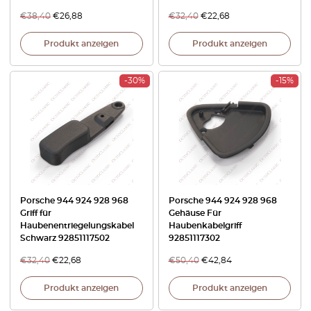
€
38,40
€
26,88
€
32,40
€
22,68
Produkt anzeigen
Produkt anzeigen
-30%
-15%
Porsche 944 924 928 968
Porsche 944 924 928 968
Griff für
Gehäuse Für
Haubenentriegelungskabel
Haubenkabelgriff
Schwarz 92851117502
92851117302
€
32,40
€
22,68
€
50,40
€
42,84
Produkt anzeigen
Produkt anzeigen