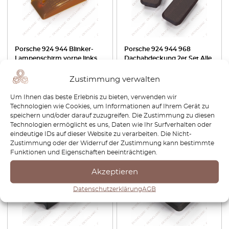
Porsche 924 944 Blinker-
Porsche 924 944 968
Lampenschirm vorne links
Dachabdeckung 2er Set Alle
oder rechts transparent
Farben 477867923A
orange 477953161 /
Zustimmung verwalten
477953162
Um Ihnen das beste Erlebnis zu bieten, verwenden wir
€
100,80
€
70,56
€
22,80
€
19,38
Technologien wie Cookies, um Informationen auf Ihrem Gerät zu
speichern und/oder darauf zuzugreifen. Die Zustimmung zu diesen
Produkt anzeigen
Produkt anzeigen
Technologien ermöglicht es uns, Daten wie Ihr Surfverhalten oder
eindeutige IDs auf dieser Website zu verarbeiten. Die Nicht-
Zustimmung oder der Widerruf der Zustimmung kann bestimmte
-30%
-30%
Funktionen und Eigenschaften beeinträchtigen.
Akzeptieren
Datenschutzerklärung
AGB