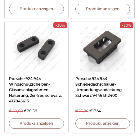
Produkt anzeigen
Produkt anzeigen
-30%
-30%
Porsche 924 944
Porsche 924 944
Windschutzscheiben-
Schiebedachschalter-
Glasanschlagrahmen-
Umrandungsabdeckung
Halterung, 2er-Set, schwarz,
Schwarz 94461312400
477845613
€
40,80
€
28,56
€
25,20
€
17,64
Produkt anzeigen
Produkt anzeigen