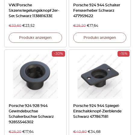
VW/Porsche
Porsche 924 944 Schalter
Sitzentriegelungsknopf 2er-
Fensterheber Schwarz
Set Schwarz 113881633E
477959622
€
33,60
€
23,52
€
25,20
€
17,64
Produkt anzeigen
Produkt anzeigen
-30%
-15%
Porsche 924 928 944
Porsche 924 944 Spiegel-
Gewindebuchse
Einschaltknopf-Zierblende
Schalterbuchse Schwarz
Schwarz 477867181
92855546302
€
25,20
€
17,64
€
40,80
€
34,68