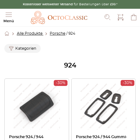
Kostenloser weltweiter Versand
für Bestellungen über £99.*
Suche
Menü
Alle Produkte
Porsche
/ 924
Kategorien
924
-30%
-30%
Porsche 924 / 944
Porsche 924 / 944 Gummi-