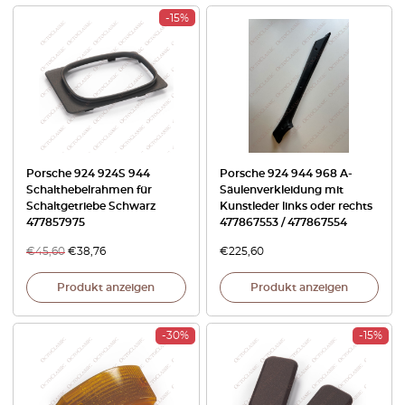
-15%
Porsche 924 924S 944
Porsche 924 944 968 A-
Schalthebelrahmen für
Säulenverkleidung mit
Schaltgetriebe Schwarz
Kunstleder links oder rechts
477857975
477867553 / 477867554
€
45,60
€
38,76
€
225,60
Produkt anzeigen
Produkt anzeigen
-30%
-15%