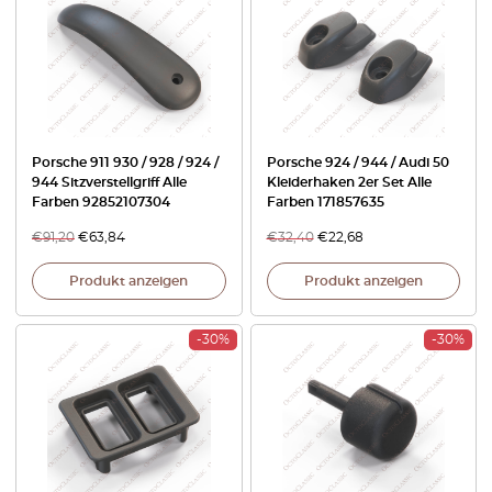
Porsche 911 930 / 928 / 924 /
Porsche 924 / 944 / Audi 50
944 Sitzverstellgriff Alle
Kleiderhaken 2er Set Alle
Farben 92852107304
Farben 171857635
€
91,20
€
63,84
€
32,40
€
22,68
Produkt anzeigen
Produkt anzeigen
-30%
-30%