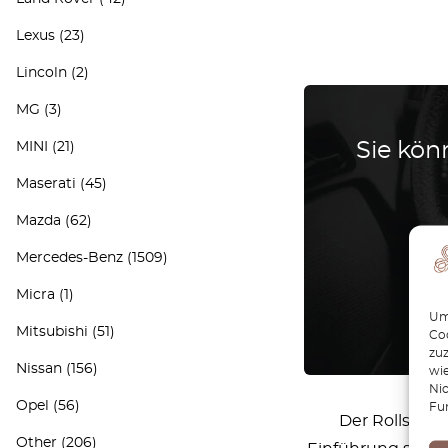
Lexus
(23)
Lincoln
(2)
MG
(3)
Sie könn
MINI
(21)
Maserati
(45)
Mazda
(62)
Mercedes-Benz
(1509)
Micra
(1)
Um 
Mitsubishi
(51)
Coo
zu
Nissan
(156)
wie
Ni
Opel
(56)
Fu
Der Rolls-Roy
Other
(206)