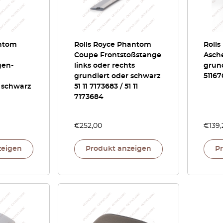
antom
Rolls Royce Phantom
Roll
Coupe Frontstoßstange
Asch
gen-
links oder rechts
grun
grundiert oder schwarz
5116
 schwarz
51 11 7173683 / 51 11
7173684
€
252,00
€
139,
zeigen
Produkt anzeigen
P