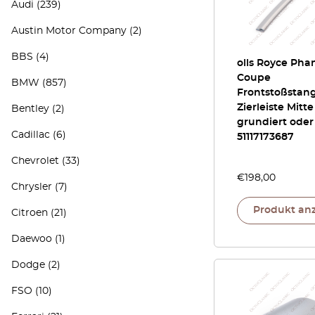
Audi
(239)
Austin Motor Company
(2)
BBS
(4)
olls Royce Ph
Coupe
BMW
(857)
Frontstoßstan
Zierleiste Mitte
Bentley
(2)
grundiert oder
Cadillac
(6)
51117173687
Chevrolet
(33)
€
198,00
Chrysler
(7)
Produkt an
Citroen
(21)
Daewoo
(1)
Dodge
(2)
FSO
(10)