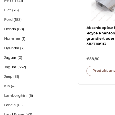
Ferrari
(21)
Fiat
(76)
Ford
(183)
Abschleppöse f
Honda
(88)
Royce Phantom
Hummer
(1)
grundiert oder
51127166113
Hyundai
(7)
Jaguar
(0)
€
88,80
Jaguar
(352)
Produkt an
Jeep
(31)
Kia
(4)
Lamborghini
(5)
Lancia
(61)
Land Rover
(42)