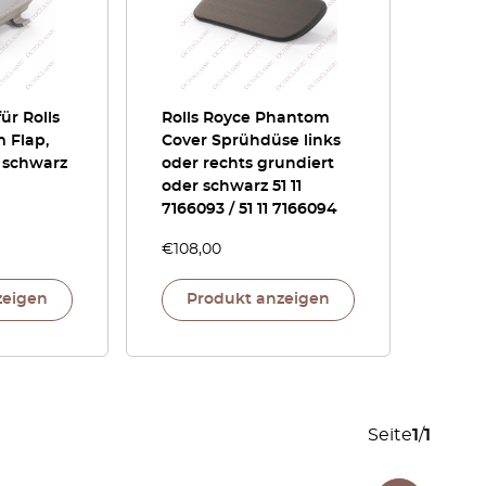
ür Rolls
Rolls Royce Phantom
 Flap,
Cover Sprühdüse links
 schwarz
oder rechts grundiert
oder schwarz 51 11
7166093 / 51 11 7166094
€
108,00
zeigen
Produkt anzeigen
Seite
1
/
1