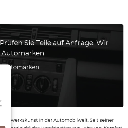
 Prüfen Sie Teile auf Anfrage. Wir
le Automarken
lle Automarken
?
en
ie
 Handwerkskunst in der Automobilwelt. Seit seiner