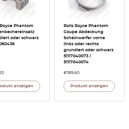
s Royce Phantom
Rolls Royce Phantom
enbechereinsatz
Coupe Abdeckung
diert oder schwarz
Scheinwerfer vorne
7060436
links oder rechts
grundiert oder schwarz
51117040073 /
51117040074
20
€
189,60
rodukt anzeigen
Produkt anzeigen