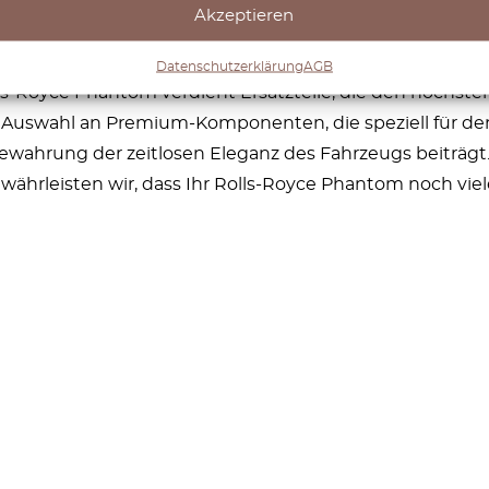
 der Phantom den Maßstab für Exzellenz und bietet eine
Akzeptieren
der Aspekt des Phantoms, von seinem ikonischen Design 
gagement der Marke für Perfektion wider. Ob Sie ein Vi
Datenschutzerklärung
AGB
lls-Royce Phantom verdient Ersatzteile, die den höchste
Auswahl an Premium-Komponenten, die speziell für den
 Bewahrung der zeitlosen Eleganz des Fahrzeugs beiträg
währleisten wir, dass Ihr Rolls-Royce Phantom noch viele