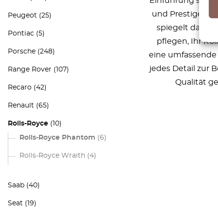
Einführung setzt
und Prestige. Je
Peugeot
(25)
spiegelt das En
Pontiac
(5)
pflegen, Ihr Ro
Porsche
(248)
eine umfassende 
jedes Detail zur
Range Rover
(107)
Qualität ge
Recaro
(42)
Renault
(65)
Rolls-Royce
(10)
Rolls-Royce Phantom
(6)
Rolls-Royce Wraith
(4)
Saab
(40)
Seat
(19)