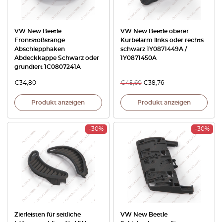
VW New Beetle
VW New Beetle oberer
Frontstoßstange
Kurbelarm links oder rechts
Abschlepphaken
schwarz 1Y0871449A /
Abdeckkappe Schwarz oder
1Y0871450A
grundiert 1C0807241A
€
34,80
€
45,60
€
38,76
Produkt anzeigen
Produkt anzeigen
-30%
-30%
Zierleisten für seitliche
VW New Beetle