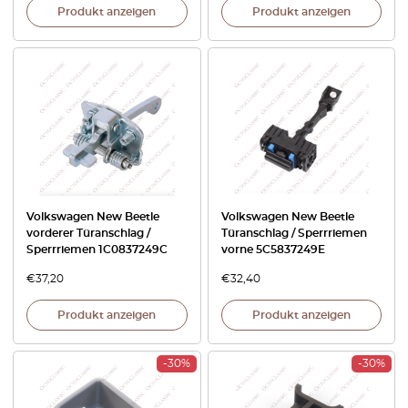
Produkt anzeigen
Produkt anzeigen
Volkswagen New Beetle
Volkswagen New Beetle
vorderer Türanschlag /
Türanschlag / Sperrriemen
Sperrriemen 1C0837249C
vorne 5C5837249E
€
37,20
€
32,40
Produkt anzeigen
Produkt anzeigen
-30%
-30%