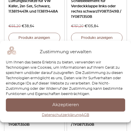
Lüftungsschlitze für VW
Schiebeelement für
Käfer, 2er-Set, Schwarz,
Verdeckklappe links oder
113819447A und 113819448A
rechts schwarz1Y0871349B /
1Y0871350B
€
55,20
€
38,64
€
151,20
€
105,84
Produkt anzeigen
Produkt anzeigen
Zustimmung verwalten
-30%
Um Ihnen das beste Erlebnis zu bieten, verwenden wir
Technologien wie Cookies, um Informationen auf Ihrem Gerät zu
speichern und/oder darauf zuzugreifen. Die Zustimmung zu diesen
Technologien ermöglicht es uns, Daten wie Ihr Surfverhalten oder
eindeutige IDs auf dieser Website zu verarbeiten. Die Nicht-
Zustimmung oder der Widerruf der Zustimmung kann bestimmte
Funktionen und Eigenschaften beeinträchtigen.
VW New Beetle Halter
VW New Beetle Cabrio
Akzeptieren
Cabrio Reparatursatz Klappe
Reparatursatz Drehelement
Verdeck links oder rechts
für Verdeckklappe schwarz
Datenschutzerklärung
AGB
schwarz 1Y0871349B /
links oder rechts 1Y0871349B
1Y0871350B
/ 1Y0871350B