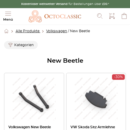
Kostenloser weltweiter Versand
für Bestellungen über £99.*
Suche
Menü
Alle Produkte
Volkswagen
/ New Beetle
Kategorien
New Beetle
-30%
Volkswagen New Beetle
VW Skoda Sitz Armlehne