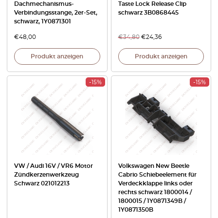
Dachmechanismus-
Taste Lock Release Clip
Verbindungsstange, 2er-Set,
schwarz 3B0868445
schwarz, 1Y0871301
€
48,00
€
34,80
€
24,36
Produkt anzeigen
Produkt anzeigen
-15%
-15%
VW / Audi 16V / VR6 Motor
Volkswagen New Beetle
Zündkerzenwerkzeug
Cabrio Schiebeelement für
Schwarz 021012213
Verdeckklappe links oder
rechts schwarz 1800014 /
1800015 / 1Y0871349B /
1Y0871350B