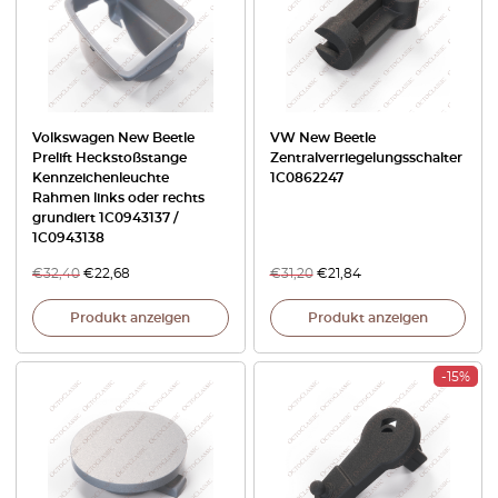
Volkswagen New Beetle
VW New Beetle
Prelift Heckstoßstange
Zentralverriegelungsschalter
Kennzeichenleuchte
1C0862247
Rahmen links oder rechts
grundiert 1C0943137 /
1C0943138
€
32,40
€
22,68
€
31,20
€
21,84
Produkt anzeigen
Produkt anzeigen
-15%