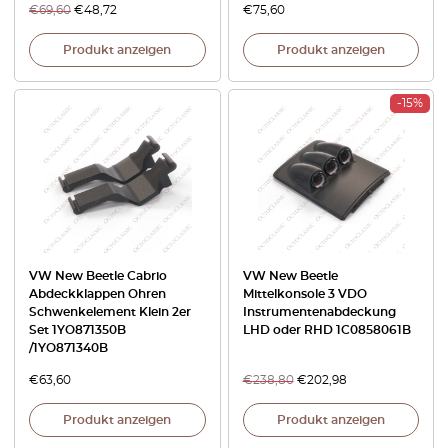
€
69,60
€
48,72
€
75,60
Produkt anzeigen
Produkt anzeigen
-15%
VW New Beetle Cabrio
VW New Beetle
Abdeckklappen Ohren
Mittelkonsole 3 VDO
Schwenkelement Klein 2er
Instrumentenabdeckung
Set 1YO871350B
LHD oder RHD 1C0858061B
/1YO871340B
€
63,60
€
238,80
€
202,98
Produkt anzeigen
Produkt anzeigen