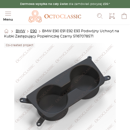
Darmowa wysyłka na cały świat
dla zamówień powyżej £99.*
Szukaj
Menu
BMW
E90
BMW E90 E91 E92 E93 Podwójny Uchwyt na
Kubki Zastępujący Popielniczkę Czarny 51167078571
Co-created project