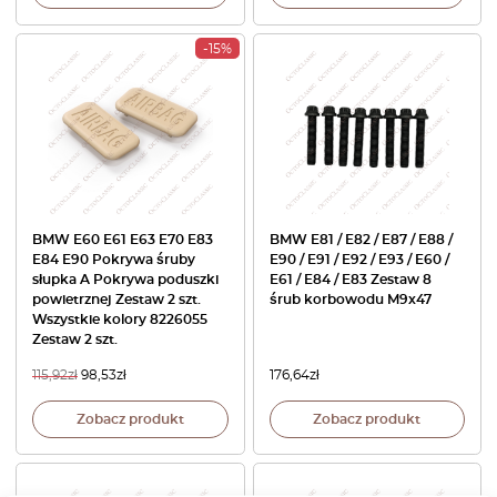
-15%
BMW E60 E61 E63 E70 E83
BMW E81 / E82 / E87 / E88 /
E84 E90 Pokrywa śruby
E90 / E91 / E92 / E93 / E60 /
słupka A Pokrywa poduszki
E61 / E84 / E83 Zestaw 8
powietrznej Zestaw 2 szt.
śrub korbowodu M9x47
Wszystkie kolory 8226055
Zestaw 2 szt.
115,92
zł
98,53
zł
176,64
zł
Zobacz produkt
Zobacz produkt