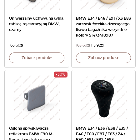
Uniwersalny uchwyt na tylną
BMW E34 / E46 / E91 / X3 E83
tablicę rejestracyjną BMW,
zatrzask fotelika dziecięcego
czarny
listwa bagażnika wszystkie
kolory 51473418987
165,60
zł
165,60
zł
115,92
zł
Zobacz produkt
Zobacz produkt
-30%
Osłona spryskiwacza
BMW E34 / E36 / E38 / E39 /
reflektora BMW E90 M-
E46 / E60 / E87 / E83 / Z4 /
Sport, lewa lub prawa,
E90 / E91 / E92 / E93