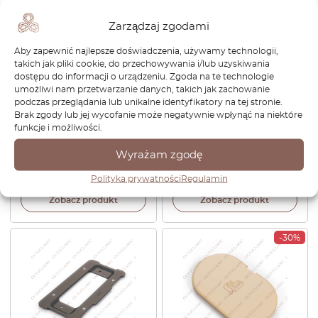
Zarządzaj zgodami
Aby zapewnić najlepsze doświadczenia, używamy technologii,
takich jak pliki cookie, do przechowywania i/lub uzyskiwania
dostępu do informacji o urządzeniu. Zgoda na te technologie
umożliwi nam przetwarzanie danych, takich jak zachowanie
podczas przeglądania lub unikalne identyfikatory na tej stronie.
Zestaw 4 podkładek
Zestaw 4 podkładek
Brak zgody lub jej wycofanie może negatywnie wpłynąć na niektóre
podnośnika BMW E46 / E90
podnośnika BMW E92
funkcje i możliwości.
/ E91 / E92 51717237195 /
51717164761
51717123311 / 51717001650
Wyrażam zgodę
115,92
zł
138,00
zł
Polityka prywatności
Regulamin
Zobacz produkt
Zobacz produkt
-30%