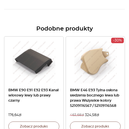
Podobne produkty
-30%
BMW E90 E91 E92 E93 Kanał
BMW E46 E93 Tylna osłona
wlotowy lewy lub prawy
siedzenia bocznego lewa lub
czarny
prawa Wszystkie kolory
52109116567 / 52109116568
176,64
zł
463,68
zł
324,58
zł
Zobacz produkt
Zobacz produkt