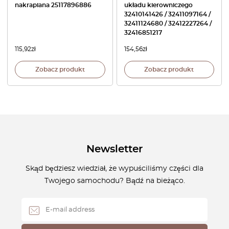
nakrapiana 25117896886
układu kierowniczego
32410141426 / 32411097164 /
32411124680 / 32412227264 /
32416851217
115,92
zł
154,56
zł
Zobacz produkt
Zobacz produkt
Newsletter
Skąd będziesz wiedział, że wypuściliśmy części dla
Twojego samochodu? Bądź na bieżąco.