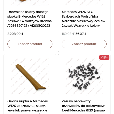
Drewniane osłony dolnego
Mercedes W126 SEC
słupka B Mercedes W126
Szyberdach Podsufitka
Zestaw 2 4 rodzajów drewna
Narożnik plastikowy Zestaw
A1266920122 / A1266920222
2 sztuk Wszystkie kolory
2.208,00
zł
160,08
zł
136,07
zł
Zobacz produkt
Zobacz produkt
-15%
Osłona słupka A Mercedes
Zestaw naprawczy
W126 ze sztucznej skóry,
przewodów do pokrowców
lewa lub prawa, wszystkie
foteli Mercedes R129 (zestaw