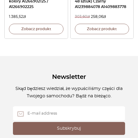
kolory A1266902125 /
48 sztuk) Czarny
A1266902225
A1239884078 A1409883778
1.385,52
zł
303,60
zł
258,06
zł
Zobacz produkt
Zobacz produkt
Newsletter
Skąd będziesz wiedział, że wypuściliśmy części dla
Twojego samochodu? Bądź na bieżąco.