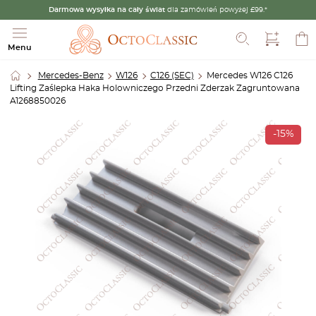
Darmowa wysyłka na cały świat
dla zamówień powyżej £99.*
Szukaj
Menu
Mercedes-Benz
W126
C126 (SEC)
Mercedes W126 C126
Lifting Zaślepka Haka Holowniczego Przedni Zderzak Zagruntowana
A1268850026
-15%