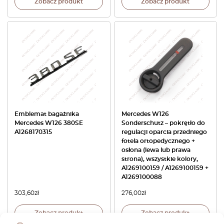
Zobacz produkt
Zobacz produkt
Emblemat bagażnika
Mercedes W126
Mercedes W126 380SE
Sonderschutz – pokrętło do
A1268170315
regulacji oparcia przedniego
fotela ortopedycznego +
osłona (lewa lub prawa
strona), wszystkie kolory,
A1269100159 / A1269100159 +
A1269100088
303,60
zł
276,00
zł
Zobacz produkt
Zobacz produkt