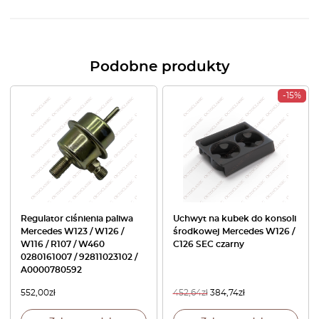
Podobne produkty
-15%
Regulator ciśnienia paliwa
Uchwyt na kubek do konsoli
Mercedes W123 / W126 /
środkowej Mercedes W126 /
W116 / R107 / W460
C126 SEC czarny
0280161007 / 92811023102 /
A0000780592
552,00
zł
452,64
zł
384,74
zł