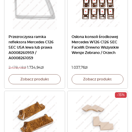
Przezroczysta ramka
Osłona konsoli środkowej
reflektora Mercedes C126
Mercedes W126 C126 SEC
SEC USA lewa lub prawa
Facelift Drewno Wszystkie
A0008260959 /
Wersje Zebrano / Orzech
A0008261059
2.478,48
zł
1.734,94
zł
1.037,76
zł
Zobacz produkt
Zobacz produkt
-15%