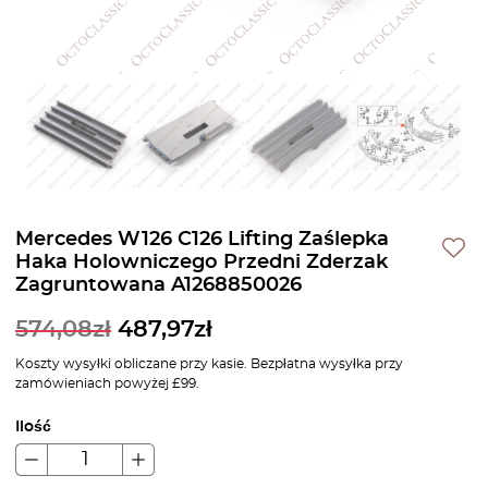
Mercedes W126 C126 Lifting Zaślepka
Haka Holowniczego Przedni Zderzak
Zagruntowana A1268850026
574,08
zł
487,97
zł
Koszty wysyłki obliczane przy kasie. Bezpłatna wysyłka przy
zamówieniach powyżej £99.
Ilość