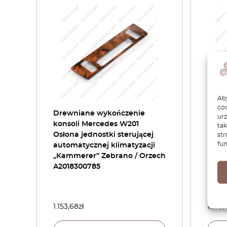
Aby
coo
Drewniane wykończenie
Obud
ur
konsoli Mercedes W201
wenty
tak
Osłona jednostki sterującej
kier
str
fun
automatycznej klimatyzacji
węgl
„Kammerer” Zebrano / Orzech
W201 
A2018300785
po le
(LHD 
A2018
1.153,68
zł
1.518,