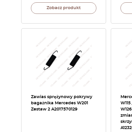
Zobacz produkt
Zawias sprężynowy pokrywy
Merce
bagażnika Mercedes W201
W115 
Zestaw 2 A2017570129
W126
zmia
skrz
A1232