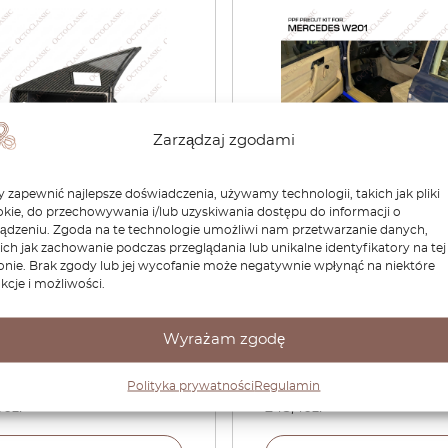
Zarządzaj zgodami
 zapewnić najlepsze doświadczenia, używamy technologii, takich jak pliki
kie, do przechowywania i/lub uzyskiwania dostępu do informacji o
owa kratki
Mercedes W201 Front Scu
ządzeniu. Zgoda na te technologie umożliwi nam przetwarzanie danych,
lacyjnej po stronie
Plates – PPF Paint Prote
ich jak zachowanie podczas przeglądania lub unikalne identyfikatory na tej
owcy z włókna
onie. Brak zgody lub jej wycofanie może negatywnie wpłynąć na niektóre
Film Precut – 3M Pro
kcje i możliwości.
owego do Mercedesa
Transparent Anti-scratch
– wersje na kierownicę
Cover
wej lub prawej stronie
Wyrażam zgodę
lub RHD) – 2 wersje:
301154 / A2018300374
Polityka prywatności
Regulamin
00
zł
248,40
zł