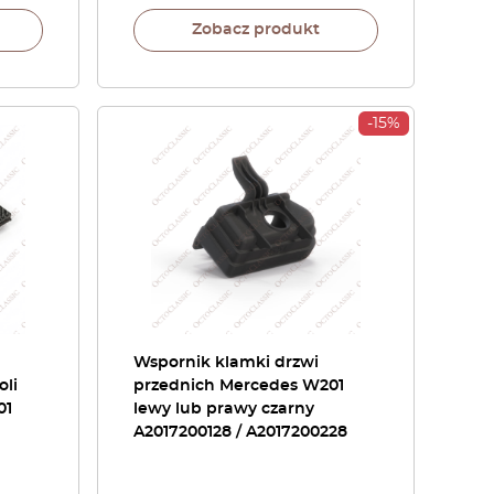
Zobacz produkt
-15%
Wspornik klamki drzwi
li
przednich Mercedes W201
01
lewy lub prawy czarny
A2017200128 / A2017200228