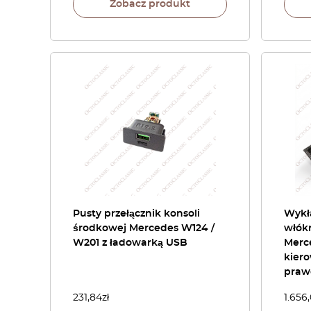
Zobacz produkt
Pusty przełącznik konsoli
Wykł
środkowej Mercedes W124 /
włók
W201 z ładowarką USB
Merc
kiero
prawe
231,84
zł
1.656