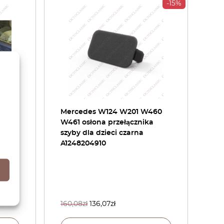
-15%
ff
Mercedes W124 W201 W460
ction
W461 osłona przełącznika
szyby dla dzieci czarna
A1248204910
160,08
zł
136,07
zł