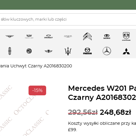
wania Uchwyt Czarny A2016830200
Mercedes W201 Pa
-15%
Czarny A2016830
292,56
zł
248,68
zł
Koszty wysyłki obliczane przy k
£99.