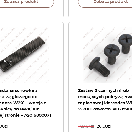
Zobacz produkt
Zobacz produkt
adzina schowka z
Zestaw 3 czarnych śrub
na węglowego do
mocujących pokrywę św
edesa W201 – wersja z
zapłonowej Mercedes W1
wnicą po lewej lub
W201 Cosworth A10215901
j stronie – A2016800071
,00
zł
149,04
zł
126,68
zł