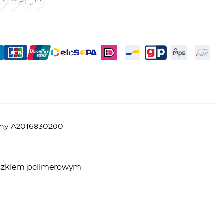
rny A2016830200
roszkiem polimerowym