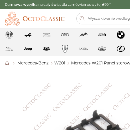
Darmowa wysyłka na cały świat
dla zamówień powyżej £99.*
Mercedes-Benz
W201
Mercedes W201 Panel stero