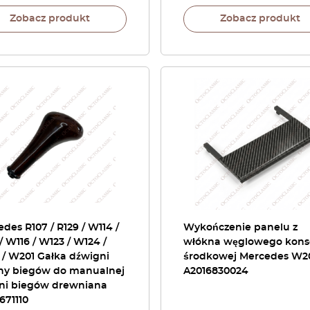
Zobacz produkt
Zobacz produkt
des R107 / R129 / W114 /
Wykończenie panelu z
/ W116 / W123 / W124 /
włókna węglowego konso
 / W201 Gałka dźwigni
środkowej Mercedes W2
ny biegów do manualnej
A2016830024
yni biegów drewniana
671110