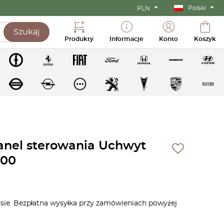
Polski
PLN
Szukaj
Produkty
Informacje
Konto
Koszyk
nel sterowania Uchwyt
200
asie. Bezpłatna wysyłka przy zamówieniach powyżej