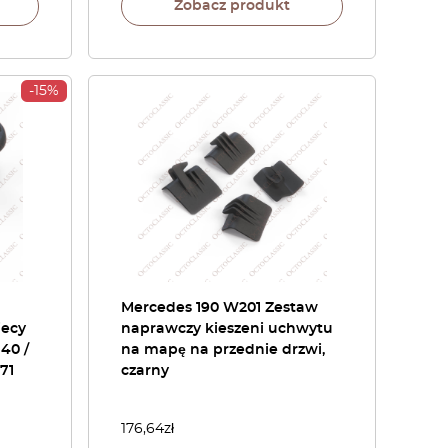
Zobacz produkt
-15%
Mercedes 190 W201 Zestaw
iecy
naprawczy kieszeni uchwytu
40 /
na mapę na przednie drzwi,
71
czarny
176,64
zł