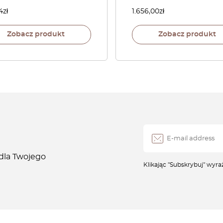
4
zł
1.656,00
zł
Zobacz produkt
Zobacz produkt
 dla Twojego
Klikając "Subskrybuj" wyr