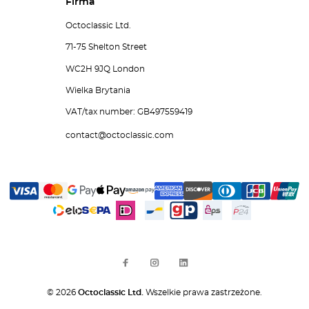
Firma
Octoclassic Ltd.
71-75 Shelton Street
WC2H 9JQ London
Wielka Brytania
VAT/tax number: GB497559419
contact@octoclassic.com
© 2026
Octoclassic Ltd.
Wszelkie prawa zastrzeżone.