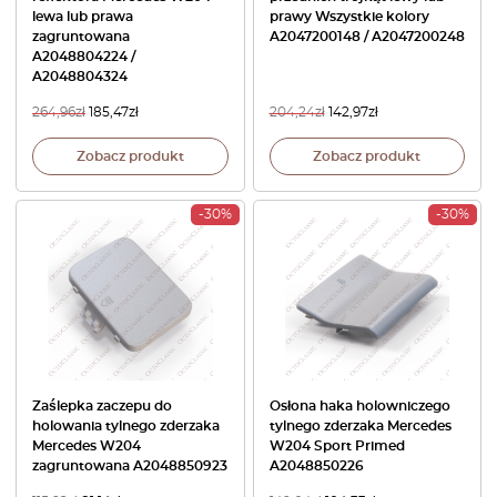
lewa lub prawa
prawy Wszystkie kolory
zagruntowana
A2047200148 / A2047200248
A2048804224 /
A2048804324
264,96
zł
185,47
zł
204,24
zł
142,97
zł
Zobacz produkt
Zobacz produkt
-30%
-30%
Zaślepka zaczepu do
Osłona haka holowniczego
holowania tylnego zderzaka
tylnego zderzaka Mercedes
Mercedes W204
W204 Sport Primed
zagruntowana A2048850923
A2048850226