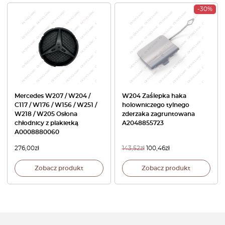
-30%
Mercedes W207 / W204 /
W204 Zaślepka haka
C117 / W176 / W156 / W251 /
holowniczego tylnego
W218 / W205 Osłona
zderzaka zagruntowana
chłodnicy z plakietką
A2048855723
A0008880060
276,00
zł
143,52
zł
100,46
zł
Zobacz produkt
Zobacz produkt