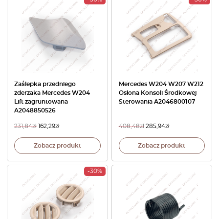
Zaślepka przedniego
Mercedes W204 W207 W212
zderzaka Mercedes W204
Osłona Konsoli Środkowej
Lift zagruntowana
Sterowania A2046800107
A2048850526
231,84
zł
162,29
zł
408,48
zł
285,94
zł
Zobacz produkt
Zobacz produkt
-30%