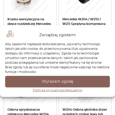
Kratka wentylacyjna na
Mercedes W204 / W210 /
desce rozdzielczej Mercedes
W211 Sprężyna kompresora
W204, lewa i prawa,
doładowania A2710902380
wszystkie kolory JC1257678
Zarządzaj zgodami
176,64
zł
123,65
zł
369,84
zł
Aby zapewnić najlepsze doświadczenia, używamy technologii,
takich jak pliki cookie, do przechowywania i/lub uzyskiwania
Zobacz produkt
Zobacz produkt
dostępu do informacji o urządzeniu. Zgoda na te technologie
umożliwi nam przetwarzanie danych, takich jak zachowanie
podczas przeglądania lub unikalne identyfikatory na tej stronie.
-30%
-30%
Brak zgody lub jej wycofanie może negatywnie wpłynąć na niektóre
funkcje i możliwości.
Wyrażam zgodę
Polityka prywatności
Regulamin
Osłona spryskiwacza
W204 Osłona głośnika drzwi
reflektora Mercedes W204
przednich trójkąt lewy lub