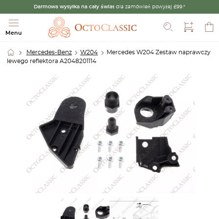
Darmowa wysyłka na cały świat
dla zamówień powyżej £99.*
Szukaj
Menu
Mercedes-Benz
W204
Mercedes W204 Zestaw naprawczy
lewego reflektora A2048201114