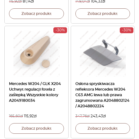
115,92
zł
81,14
zł
149,04
zł
104,33
zł
Zobacz produkt
Zobacz produkt
-30%
-30%
Mercedes W204 / GLK X204
Osłona spryskiwacza
Uchwyt regulacji fotela z
reflektora Mercedes W204
zaślepką Wszystkie kolory
C63 AMG lewa lub prawa
A2049180034
zagruntowana A2048802124
/ A2048802224
165,60
zł
115,92
zł
347,76
zł
243,43
zł
Zobacz produkt
Zobacz produkt