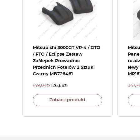
Mitsubishi 3000GT VR-4 / GTO
Mitsu
/ FTO / Eclipse Zestaw
Panel
Zaślepek Prowadnic
rozdz
Przednich Fotelów 2 Sztuki
lewy 
Czarny MB726461
MR16
149,04
zł
126,68
zł
347,7
Zobacz produkt