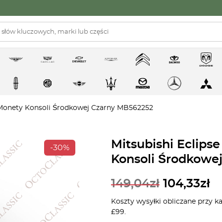
 Monety Konsoli Środkowej Czarny MB562252
Mitsubishi Eclips
-30%
Konsoli Środkowe
149,04
zł
104,33
zł
Koszty wysyłki obliczane przy k
£99.