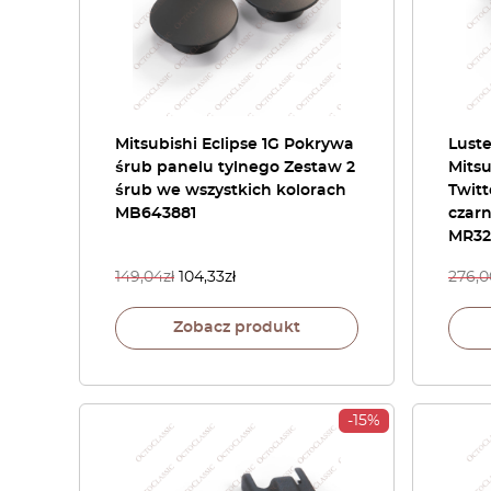
Mitsubishi Eclipse 1G Pokrywa
Lust
śrub panelu tylnego Zestaw 2
Mitsu
śrub we wszystkich kolorach
Twitt
MB643881
czarn
MR32
149,04
zł
104,33
zł
276,0
Zobacz produkt
-15%