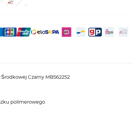
li Środkowej Czarny MB562252
roszku polimerowego