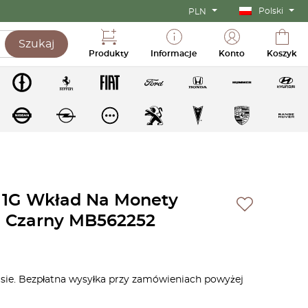
Polski
PLN
Szukaj
Produkty
Informacje
Konto
Koszyk
e 1G Wkład Na Monety
j Czarny MB562252
asie. Bezpłatna wysyłka przy zamówieniach powyżej