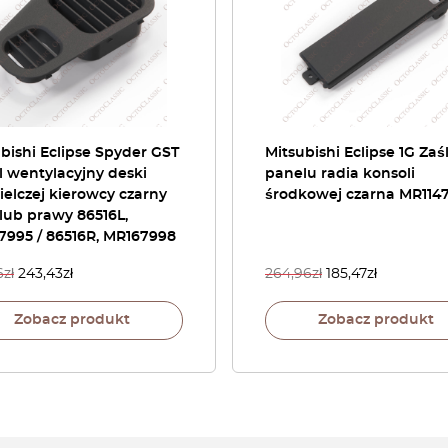
bishi Eclipse Spyder GST
Mitsubishi Eclipse 1G Za
 wentylacyjny deski
panelu radia konsoli
ielczej kierowcy czarny
środkowej czarna MR114
lub prawy 86516L,
7995 / 86516R, MR167998
6
zł
243,43
zł
264,96
zł
185,47
zł
Zobacz produkt
Zobacz produkt