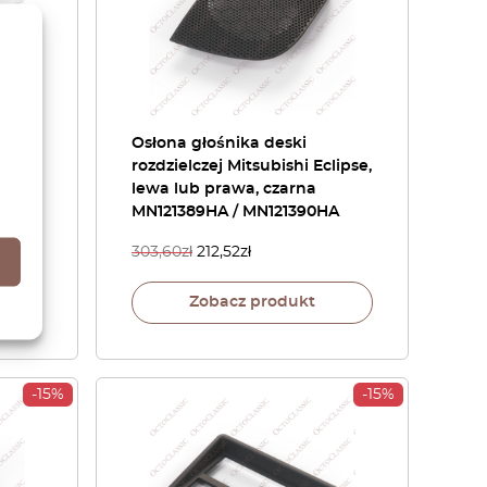
Osłona głośnika deski
rozdzielczej Mitsubishi Eclipse,
lewa lub prawa, czarna
MN121389HA / MN121390HA
303,60
zł
212,52
zł
Zobacz produkt
-15%
-15%