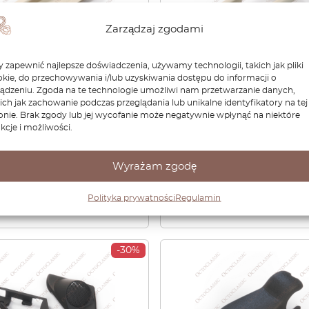
Zarządzaj zgodami
 zapewnić najlepsze doświadczenia, używamy technologii, takich jak pliki
kie, do przechowywania i/lub uzyskiwania dostępu do informacji o
ządzeniu. Zgoda na te technologie umożliwi nam przetwarzanie danych,
bishi Eclipse Szyberdach
Przełącznik szyberdachu
ich jak zachowanie podczas przeglądania lub unikalne identyfikatory na tej
yt osłony
Mitsubishi Eclipse Galant
onie. Brak zgody lub jej wycofanie może negatywnie wpłynąć na niektóre
ciwsłonecznej
Lancer Bezel Beige
kcje i możliwości.
ńczenie beżowy
5855A031HC
4
zł
150,14
zł
115,92
zł
81,14
zł
Wyrażam zgodę
Zobacz produkt
Zobacz produkt
Polityka prywatności
Regulamin
-30%