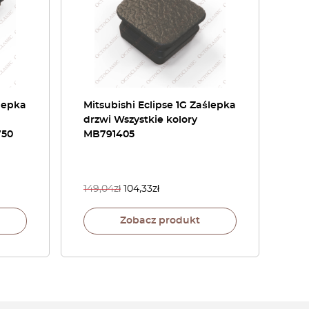
ślepka
Mitsubishi Eclipse 1G Zaślepka
drzwi Wszystkie kolory
750
MB791405
149,04
zł
104,33
zł
Zobacz produkt