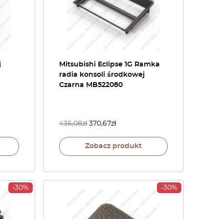
j
Mitsubishi Eclipse 1G Ramka
radia konsoli środkowej
Czarna MB522080
436,08
zł
370,67
zł
Zobacz produkt
-30%
-30%