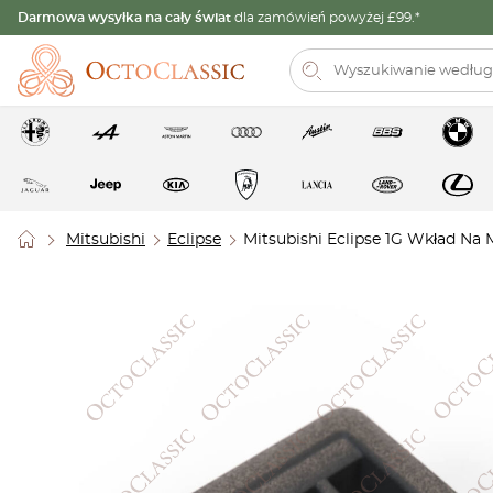
Darmowa wysyłka na cały świat
dla zamówień powyżej £99.*
Mitsubishi
Eclipse
Mitsubishi Eclipse 1G Wkład Na