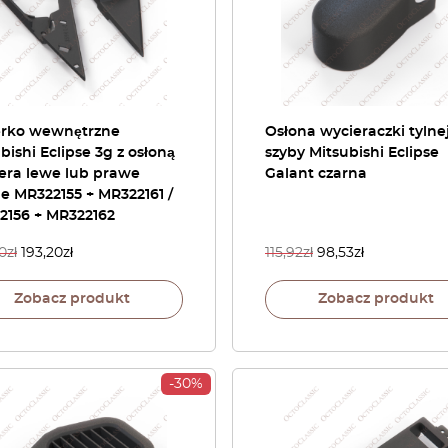
erko wewnętrzne
Osłona wycieraczki tylne
bishi Eclipse 3g z osłoną
szyby Mitsubishi Eclipse
era lewe lub prawe
Galant czarna
e MR322155 + MR322161 /
2156 + MR322162
0
zł
193,20
zł
115,92
zł
98,53
zł
Zobacz produkt
Zobacz produkt
-30%