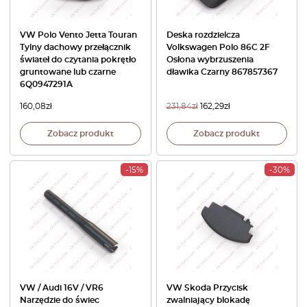
VW Polo Vento Jetta Touran
Deska rozdzielcza
Tylny dachowy przełącznik
Volkswagen Polo 86C 2F
świateł do czytania pokrętło
Osłona wybrzuszenia
gruntowane lub czarne
dławika Czarny 867857367
6Q0947291A
160,08
zł
231,84
zł
162,29
zł
Zobacz produkt
Zobacz produkt
-15%
-30%
VW / Audi 16V / VR6
VW Skoda Przycisk
Narzędzie do świec
zwalniający blokadę