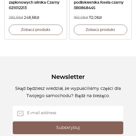
zapłonowych silnika Czarny
podłokietnika fotela czarny
021012213
3B0868445
292,56
zł
248,68
zł
160,08
zł
112,06
zł
Zobacz produkt
Zobacz produkt
Newsletter
Skąd będziesz wiedział, że wypuściliśmy części dla
Twojego samochodu? Bądź na bieżąco.