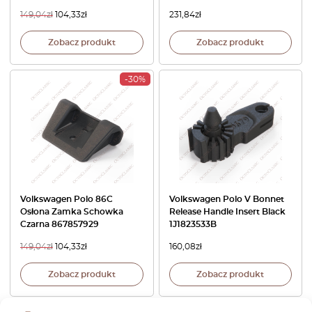
149,04
zł
104,33
zł
231,84
zł
Zobacz produkt
Zobacz produkt
-30%
Volkswagen Polo 86C
Volkswagen Polo V Bonnet
Osłona Zamka Schowka
Release Handle Insert Black
Czarna 867857929
1J1823533B
149,04
zł
104,33
zł
160,08
zł
Zobacz produkt
Zobacz produkt
-15%