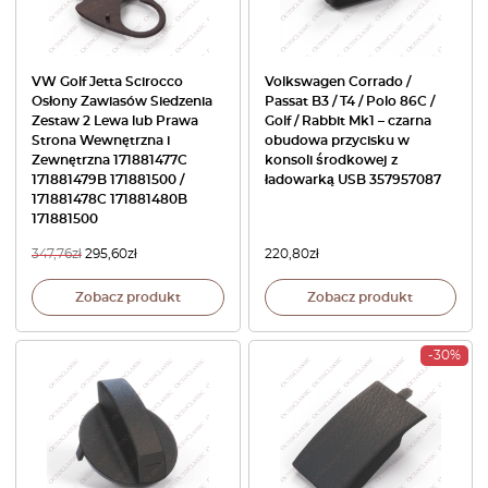
VW Golf Jetta Scirocco
Volkswagen Corrado /
Osłony Zawiasów Siedzenia
Passat B3 / T4 / Polo 86C /
Zestaw 2 Lewa lub Prawa
Golf / Rabbit Mk1 – czarna
Strona Wewnętrzna i
obudowa przycisku w
Zewnętrzna 171881477C
konsoli środkowej z
171881479B 171881500 /
ładowarką USB 357957087
171881478C 171881480B
171881500
347,76
zł
295,60
zł
220,80
zł
Zobacz produkt
Zobacz produkt
-30%