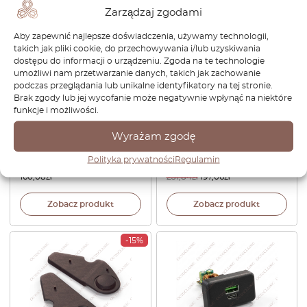
Zarządzaj zgodami
Aby zapewnić najlepsze doświadczenia, używamy technologii,
takich jak pliki cookie, do przechowywania i/lub uzyskiwania
dostępu do informacji o urządzeniu. Zgoda na te technologie
umożliwi nam przetwarzanie danych, takich jak zachowanie
podczas przeglądania lub unikalne identyfikatory na tej stronie.
Brak zgody lub jej wycofanie może negatywnie wpłynąć na niektóre
funkcje i możliwości.
Volkswagen Polo Zestaw
Volkswagen Polo 86C 2F
naprawczy wału silnika do
Coupe GT Listwa głośnikowa
Wyrażam zgodę
regulacji reflektorów Czarny
lewa lub prawa 867857209 /
93189095
867857210
Polityka prywatności
Regulamin
160,08
zł
231,84
zł
197,06
zł
Zobacz produkt
Zobacz produkt
-15%