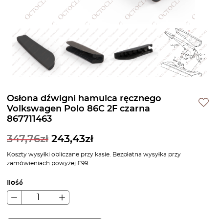
Osłona dźwigni hamulca ręcznego
Volkswagen Polo 86C 2F czarna
867711463
347,76
zł
243,43
zł
Koszty wysyłki obliczane przy kasie. Bezpłatna wysyłka przy
zamówieniach powyżej £99.
Ilość