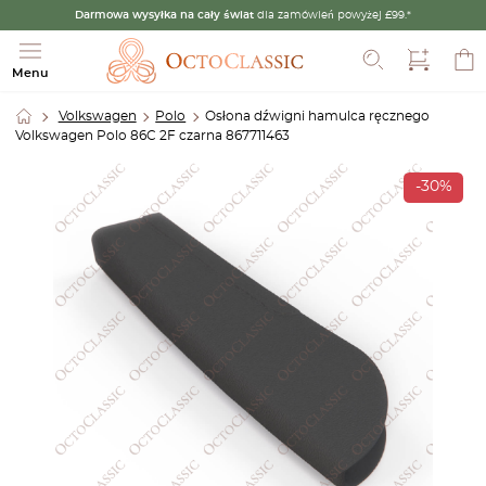
Darmowa wysyłka na cały świat
dla zamówień powyżej £99.*
Szukaj
Menu
Volkswagen
Polo
Osłona dźwigni hamulca ręcznego
Volkswagen Polo 86C 2F czarna 867711463
-30%