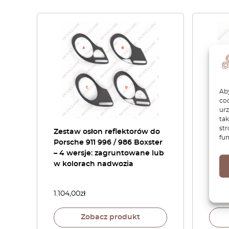
Aby
coo
ur
tak
str
Zestaw osłon reflektorów do
Porsc
fun
Porsche 911 996 / 986 Boxster
Caym
– 4 wersje: zagruntowane lub
tabli
w kolorach nadwozia
L987
1.104,00
zł
844,
Zobacz produkt