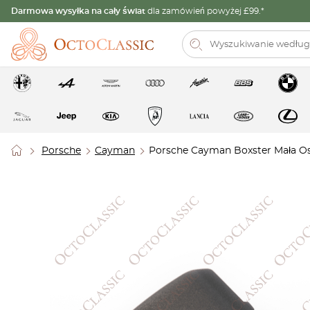
Darmowa wysyłka na cały świat
dla zamówień powyżej £99.*
Porsche
Cayman
Porsche Cayman Boxster Mała Os