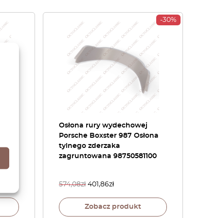
-30%
xster
Osłona rury wydechowej
Porsche Boxster 987 Osłona
tylnego zderzaka
zagruntowana 98750581100
574,08
zł
401,86
zł
Zobacz produkt