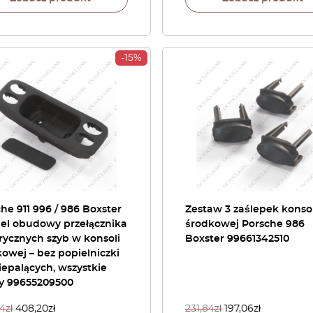
-15%
he 911 996 / 986 Boxster
Zestaw 3 zaślepek konsol
nel obudowy przełącznika
środkowej Porsche 986
rycznych szyb w konsoli
Boxster 99661342510
owej – bez popielniczki
iepalących, wszystkie
ry 99655209500
24
zł
408,20
zł
231,84
zł
197,06
zł