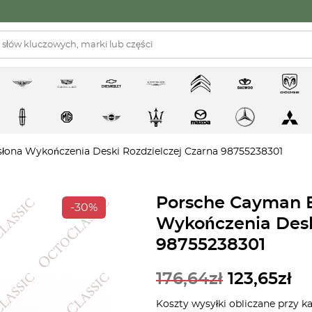
łona Wykończenia Deski Rozdzielczej Czarna 98755238301
Porsche Cayman B
-30%
Wykończenia Desk
98755238301
176,64
zł
123,65
zł
Koszty wysyłki obliczane przy k