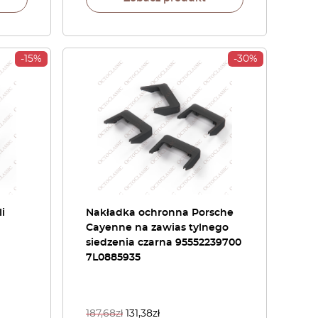
-15%
-30%
i
Nakładka ochronna Porsche
Cayenne na zawias tylnego
siedzenia czarna 95552239700
7L0885935
187,68
zł
131,38
zł