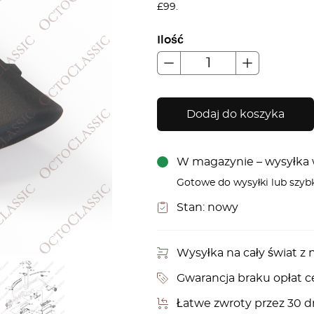
£99.
Ilość
Dodaj do koszyka
W magazynie – wysyłka w
Gotowe do wysyłki lub szyb
Stan:
nowy
Wysyłka na cały świat 
Gwarancja braku opłat c
Łatwe zwroty przez 30 d