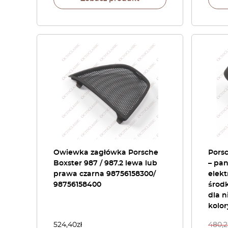
Owiewka zagłówka Porsche
Porsc
Boxster 987 / 987.2 lewa lub
– pa
prawa czarna 98756158300/
elekt
98756158400
środk
dla n
kolo
524,40
zł
480,