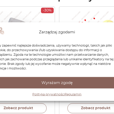
-30%
Zarządzaj zgodami
 zapewnić najlepsze doświadczenia, używamy technologii, takich jak pliki
kie, do przechowywania i/lub uzyskiwania dostępu do informacji o
ządzeniu. Zgoda na te technologie umożliwi nam przetwarzanie danych,
ich jak zachowanie podczas przeglądania lub unikalne identyfikatory na tej
onie. Brak zgody lub jej wycofanie może negatywnie wpłynąć na niektóre
he 987 Boxster /
Porsche 911 996 / 986 Bo
kcje i możliwości.
an Tylna listwa zderzaka
Skórzana klapka
cy rejestracyjnej
podłokietnika Czarny /
50562500 / 98750562600
Beżowy / Twój kolor
Wyrażam zgodę
99655215504
Polityka prywatności
Regulamin
56
zł
591,19
zł
960,48
zł
Zobacz produkt
Zobacz produkt