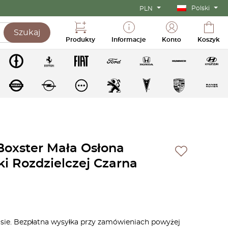
Polski
PLN
Szukaj
Produkty
Informacje
Konto
Koszyk
oxster Mała Osłona
i Rozdzielczej Czarna
asie. Bezpłatna wysyłka przy zamówieniach powyżej