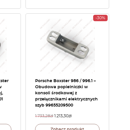
-30%
xster
Porsche Boxster 986 / 996.1 –
w
Obudowa popielniczki w
j,
konsoli środkowej z
01
przełącznikami elektrycznych
szyb 99655209500
1.733,28
zł
1.213,30
zł
Zobacz produkt