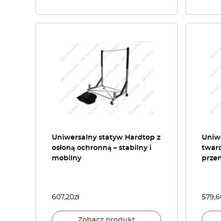
Uniwersalny statyw Hardtop z
Uniwe
osłoną ochronną – stabilny i
tward
mobilny
prze
607,20
zł
579,6
Zobacz produkt