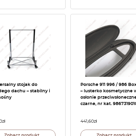
rsalny stojak do
Porsche 911 996 / 986 Bo
ego dachu – stabilny i
– lusterko kosmetyczne 
nośny
osłonie przeciwsłoneczne
czarne, nr kat. 986731901
0
zł
441,60
zł
Zobacz produkt
Zobacz produkt