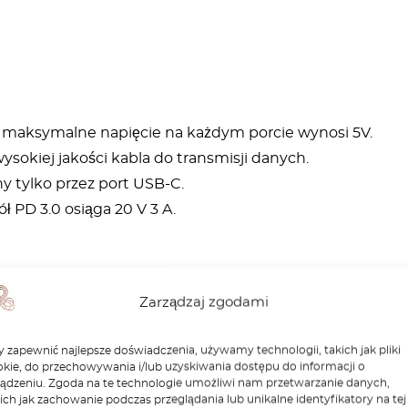
 maksymalne napięcie na każdym porcie wynosi 5V.
sokiej jakości kabla do transmisji danych.
y tylko przez port USB-C.
ł PD 3.0 osiąga 20 V 3 A.
Zarządzaj zgodami
wego
 zapewnić najlepsze doświadczenia, używamy technologii, takich jak pliki
niem, temperaturą i zwarciem na wyjściu
kie, do przechowywania i/lub uzyskiwania dostępu do informacji o
ządzeniu. Zgoda na te technologie umożliwi nam przetwarzanie danych,
ich jak zachowanie podczas przeglądania lub unikalne identyfikatory na tej