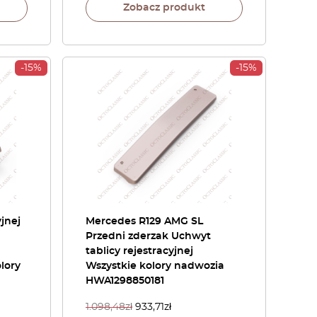
Zobacz produkt
-15%
-15%
jnej
Mercedes R129 AMG SL
Przedni zderzak Uchwyt
tablicy rejestracyjnej
lory
Wszystkie kolory nadwozia
HWA1298850181
1.098,48
zł
933,71
zł