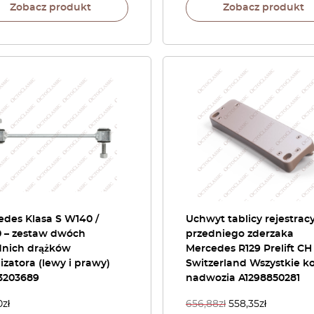
Zobacz produkt
Zobacz produkt
edes Klasa S W140 /
Uchwyt tablicy rejestracy
 – zestaw dwóch
przedniego zderzaka
dnich drążków
Mercedes R129 Prelift CH
lizatora (lewy i prawy)
Switzerland Wszystkie ko
3203689
nadwozia A1298850281
0
zł
656,88
zł
558,35
zł