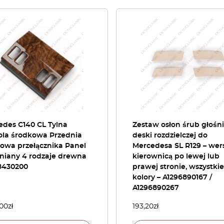
edes C140 CL Tylna
Zestaw osłon śrub głośn
ola środkowa Przednia
deski rozdzielczej do
owa przełącznika Panel
Mercedesa SL R129 – wers
niany 4 rodzaje drewna
kierownicą po lewej lub
8430200
prawej stronie, wszystkie
kolory – A1296890167 /
A1296890267
,00
zł
193,20
zł