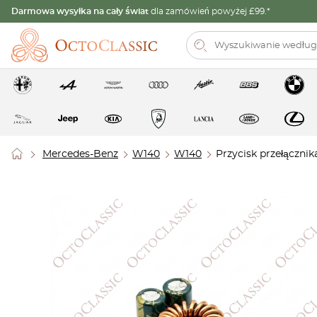
Darmowa wysyłka na cały świat
dla zamówień powyżej £99.*
Mercedes-Benz
W140
W140
Przycisk przełączni