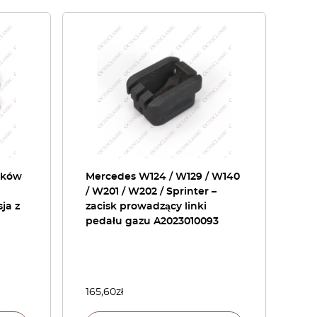
ików
Mercedes W124 / W129 / W140
/ W201 / W202 / Sprinter –
ja z
zacisk prowadzący linki
pedału gazu A2023010093
165,60
zł