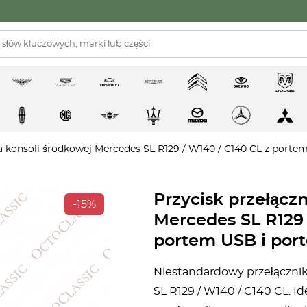
ka konsoli środkowej Mercedes SL R129 / W140 / C140 CL z porte
Przycisk przełącz
-15%
Mercedes SL R129 
portem USB i por
Niestandardowy przełączni
SL R129 / W140 / C140 CL. 