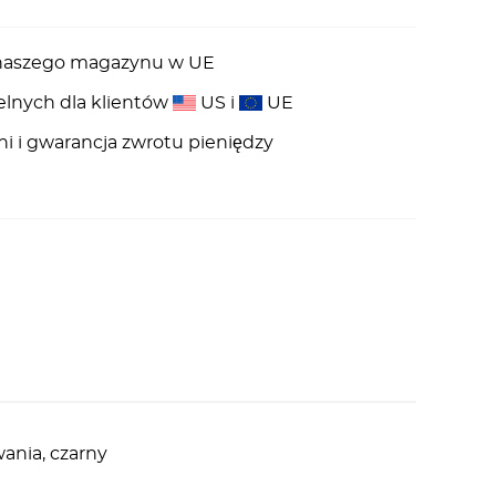
z naszego magazynu w UE
elnych dla klientów
US i
UE
ni i gwarancja zwrotu pieniędzy
ania, czarny