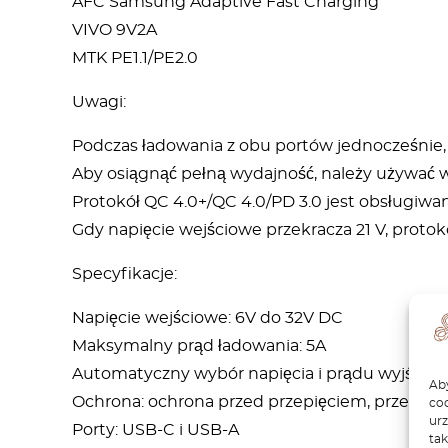
AFC Samsung Adaptive Fast Charging
VIVO 9V2A
MTK PE1.1/PE2.0
Uwagi:
Podczas ładowania z obu portów jednocześnie,
Aby osiągnąć pełną wydajność, należy używać wy
Protokół QC 4.0+/QC 4.0/PD 3.0 jest obsługiwan
Gdy napięcie wejściowe przekracza 21 V, protokó
Specyfikacje:
Napięcie wejściowe: 6V do 32V DC
Maksymalny prąd ładowania: 5A
Automatyczny wybór napięcia i prądu wyjścio
Aby
Ochrona: ochrona przed przepięciem, przetęże
coo
ur
Porty: USB-C i USB-A
tak