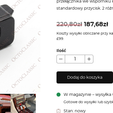
przełącznika we wsporniku 
standardowy przycisk. 2 róż
220,80
zł
187,68
zł
Koszty wysyłki obliczane przy k
£99.
Ilość
Dodaj do koszyka
W magazynie – wysyłka w
Gotowe do wysyłki lub szyb
Stan:
nowy