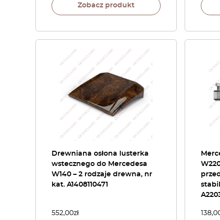
Zobacz produkt
Drewniana osłona lusterka
Merc
wstecznego do Mercedesa
W220
W140 – 2 rodzaje drewna, nr
prze
kat. A1408110471
stabi
A220
552,00
zł
138,0