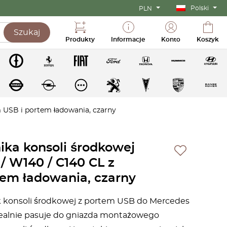
Polski
PLN
Szukaj
Produkty
Informacje
Konto
Koszyk
m USB i portem ładowania, czarny
nika konsoli środkowej
/ W140 / C140 CL z
tem ładowania, czarny
k konsoli środkowej z portem USB do Mercedes
Idealnie pasuje do gniazda montażowego