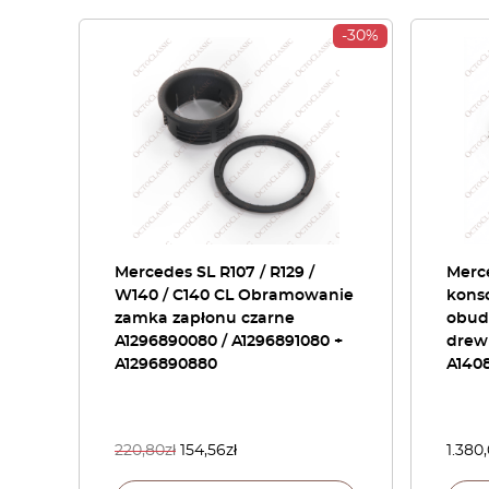
-30%
Mercedes SL R107 / R129 /
Merc
W140 / C140 CL Obramowanie
kons
zamka zapłonu czarne
obud
A1296890080 / A1296891080 +
drew
A1296890880
A140
220,80
zł
154,56
zł
1.380