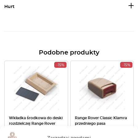
Hurt
Podobne produkty
-15%
-15%
Wkładka środkowa do deski
Range Rover Classic Klamra
rozdzielczej Range Rover
przedniego pasa
Classic – tacka i mata – Facia
bezpieczeństwa Wszystkie
MTC5520 i MTC6019
kolory BTR8743LNF
Zarządzaj zgodami