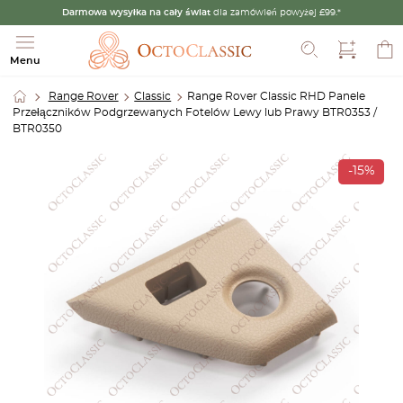
Darmowa wysyłka na cały świat
dla zamówień powyżej £99.*
Szukaj
Menu
Range Rover
Classic
Range Rover Classic RHD Panele
Przełączników Podgrzewanych Fotelów Lewy lub Prawy BTR0353 /
BTR0350
-15%