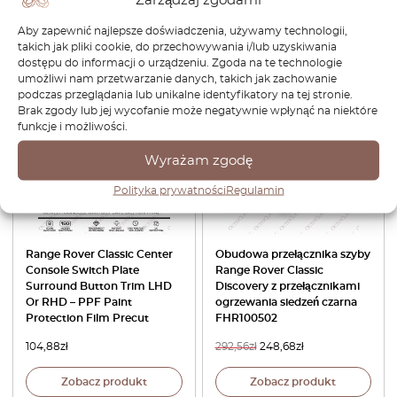
579,60
zł
492,66
zł
303,60
zł
258,06
zł
Aby zapewnić najlepsze doświadczenia, używamy technologii,
takich jak pliki cookie, do przechowywania i/lub uzyskiwania
Zobacz produkt
Zobacz produkt
dostępu do informacji o urządzeniu. Zgoda na te technologie
umożliwi nam przetwarzanie danych, takich jak zachowanie
podczas przeglądania lub unikalne identyfikatory na tej stronie.
-15%
Brak zgody lub jej wycofanie może negatywnie wpłynąć na niektóre
funkcje i możliwości.
Wyrażam zgodę
Polityka prywatności
Regulamin
Range Rover Classic Center
Obudowa przełącznika szyby
Console Switch Plate
Range Rover Classic
Surround Button Trim LHD
Discovery z przełącznikami
Or RHD – PPF Paint
ogrzewania siedzeń czarna
Protection Film Precut
FHR100502
104,88
zł
292,56
zł
248,68
zł
Zobacz produkt
Zobacz produkt