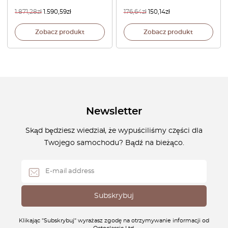
1.871,28
zł
1.590,59
zł
176,64
zł
150,14
zł
Zobacz produkt
Zobacz produkt
Newsletter
Skąd będziesz wiedział, że wypuściliśmy części dla
Twojego samochodu? Bądź na bieżąco.
Klikając "Subskrybuj" wyrażasz zgodę na otrzymywanie informacji od