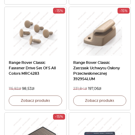
-15%
-15%
Range Rover Classic
Range Rover Classic
Fastener Drive Set Of 5 All
Zatrzask Uchwytu Osłony
Colors MRC4283
Przeciwsłonecznej
392954LUM
115,92
zł
98,53
zł
231,84
zł
197,06
zł
Zobacz produkt
Zobacz produkt
-15%