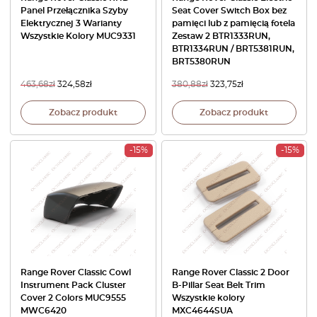
Panel Przełącznika Szyby
Seat Cover Switch Box bez
Elektrycznej 3 Warianty
pamięci lub z pamięcią fotela
Wszystkie Kolory MUC9331
Zestaw 2 BTR1333RUN,
BTR1334RUN / BRT5381RUN,
BRT5380RUN
463,68
zł
324,58
zł
380,88
zł
323,75
zł
Zobacz produkt
Zobacz produkt
-15%
-15%
Range Rover Classic Cowl
Range Rover Classic 2 Door
Instrument Pack Cluster
B-Pillar Seat Belt Trim
Cover 2 Colors MUC9555
Wszystkie kolory
MWC6420
MXC4644SUA