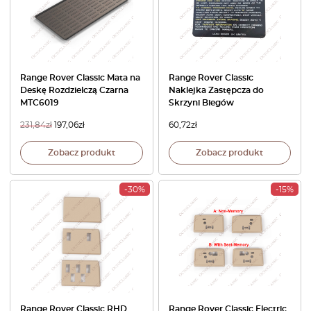
Range Rover Classic Mata na
Range Rover Classic
Deskę Rozdzielczą Czarna
Naklejka Zastępcza do
MTC6019
Skrzyni Biegów
231,84
zł
197,06
zł
60,72
zł
Zobacz produkt
Zobacz produkt
-30%
-15%
Range Rover Classic RHD
Range Rover Classic Electric