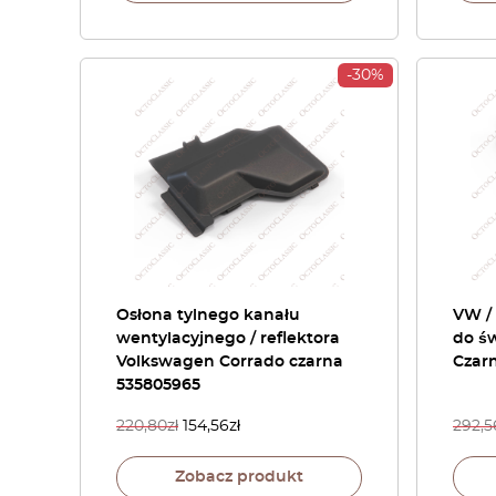
-30%
Osłona tylnego kanału
VW / 
wentylacyjnego / reflektora
do św
Volkswagen Corrado czarna
Czarn
535805965
220,80
zł
154,56
zł
292,5
Zobacz produkt