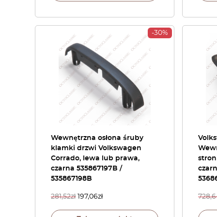
-30%
Wewnętrzna osłona śruby
Volk
klamki drzwi Volkswagen
Wewn
Corrado, lewa lub prawa,
stro
czarna 535867197B /
czarn
535867198B
5368
281,52
zł
197,06
zł
728,6