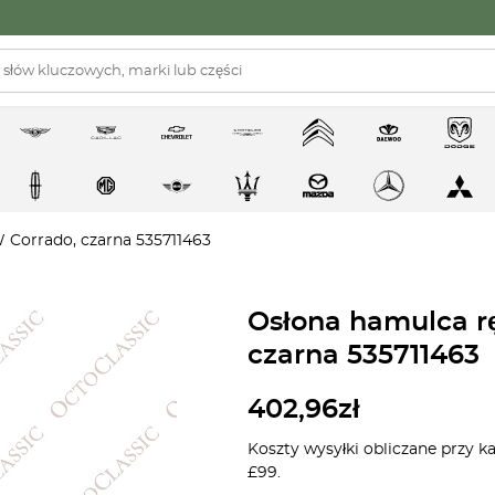
Corrado, czarna 535711463
Osłona hamulca r
czarna 535711463
402,96
zł
Koszty wysyłki obliczane przy k
£99.