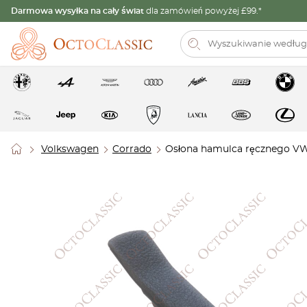
Darmowa wysyłka na cały świat
dla zamówień powyżej £99.*
Volkswagen
Corrado
Osłona hamulca ręcznego VW 