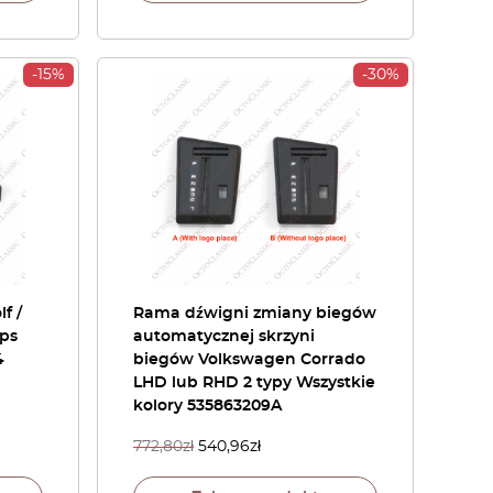
-15%
-30%
f /
Rama dźwigni zmiany biegów
ips
automatycznej skrzyni
4
biegów Volkswagen Corrado
LHD lub RHD 2 typy Wszystkie
kolory 535863209A
772,80
zł
540,96
zł