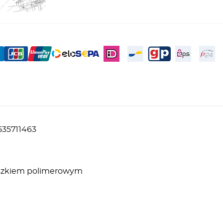
535711463
roszkiem polimerowym