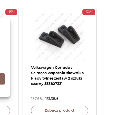
-15%
-30%
ssat
Volkswagen Corrado /
f
Scirocco wspornik siłownika
klapy tylnej zestaw 2 sztuki
rd
czarny 533827331
187,68
zł
131,38
zł
Zobacz produkt