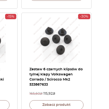
-15%
-30%
k
Zestaw 6 czarnych klipsów do
tylnej klapy Volkswagen
uki
Corrado / Scirocco Mk2
533867633
165,60
zł
115,92
zł
Zobacz produkt