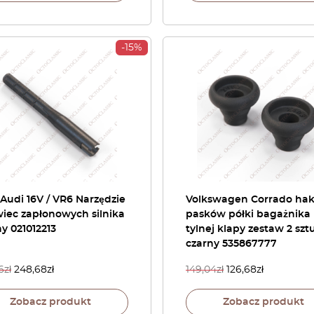
-15%
Audi 16V / VR6 Narzędzie
Volkswagen Corrado ha
iec zapłonowych silnika
pasków półki bagażnika
y 021012213
tylnej klapy zestaw 2 szt
czarny 535867777
6
zł
248,68
zł
149,04
zł
126,68
zł
Zobacz produkt
Zobacz produkt