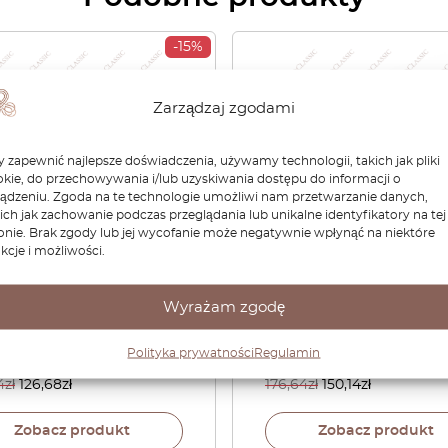
-15%
Zarządzaj zgodami
 zapewnić najlepsze doświadczenia, używamy technologii, takich jak pliki
kie, do przechowywania i/lub uzyskiwania dostępu do informacji o
ządzeniu. Zgoda na te technologie umożliwi nam przetwarzanie danych,
ich jak zachowanie podczas przeglądania lub unikalne identyfikatory na tej
onie. Brak zgody lub jej wycofanie może negatywnie wpłynąć na niektóre
kcje i możliwości.
swagen Corrado Zderzak
Volkswagen Corrado / Pa
era Półki Bagażnika
B3 / T4 / Polo 86C 2F / Gol
w 2 szt. Czarny
Wyrażam zgodę
Rabbit Mk1 Convertible
67815A
Dummy Cover Dash Boa
Black 357957087
Polityka prywatności
Regulamin
4
zł
126,68
zł
176,64
zł
150,14
zł
Zobacz produkt
Zobacz produkt