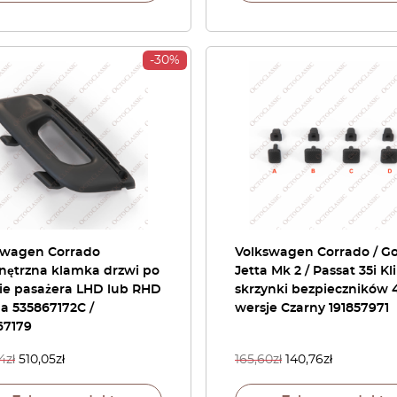
-30%
swagen Corrado
Volkswagen Corrado / Gol
ętrzna klamka drzwi po
Jetta Mk 2 / Passat 35i Kl
nie pasażera LHD lub RHD
skrzynki bezpieczników 
a 535867172C /
wersje Czarny 191857971
67179
4
zł
510,05
zł
165,60
zł
140,76
zł