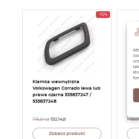
-15%
Aby
coo
ur
tak
str
fun
Klamka wewnętrzna
Volk
Volkswagen Corrado lewa lub
Stop
prawa czarna 535837247 /
Zesta
535837248
5358
176,64
zł
150,14
zł
149,0
Zobacz produkt