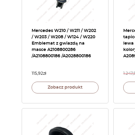
Mercedes W210 / W211 / W202
Merc
/ W203 / W208 / W124 / W220
tapic
Emblemat z gwiazdą na
lewa
masce A2108800286
kolor
/A2108800186 /A2028800186
A208
115,92
zł
1.247,
Zobacz produkt