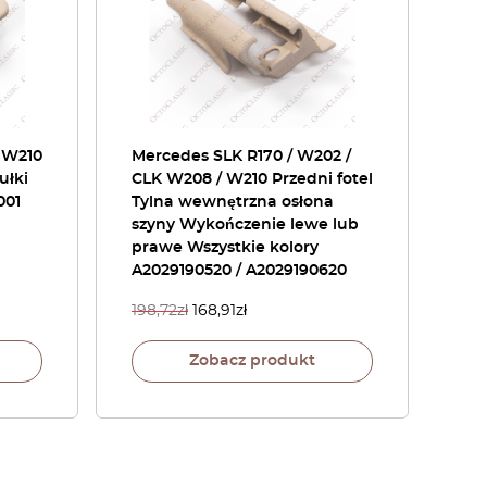
 W210
Mercedes SLK R170 / W202 /
ułki
CLK W208 / W210 Przedni fotel
001
Tylna wewnętrzna osłona
szyny Wykończenie lewe lub
prawe Wszystkie kolory
A2029190520 / A2029190620
198,72
zł
168,91
zł
Zobacz produkt