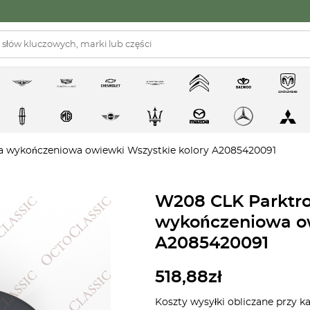
a wykończeniowa owiewki Wszystkie kolory A2085420091
W208 CLK Parktro
wykończeniowa ow
A2085420091
518,88
zł
Koszty wysyłki obliczane przy k