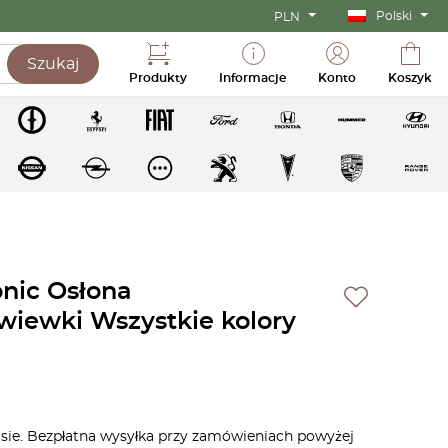
Polski
PLN
Szukaj
Produkty
Informacje
Konto
Koszyk
nic Osłona
iewki Wszystkie kolory
asie. Bezpłatna wysyłka przy zamówieniach powyżej