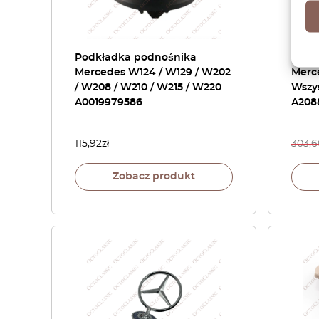
Podkładka podnośnika
Klam
Mercedes W124 / W129 / W202
Merc
/ W208 / W210 / W215 / W220
Wszys
A0019979586
A208
115,92
zł
303,6
Zobacz produkt