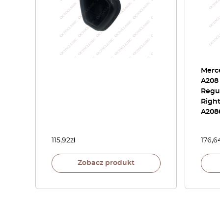
Merc
A208
Regul
Right
A208
115,92
zł
176,6
Zobacz produkt