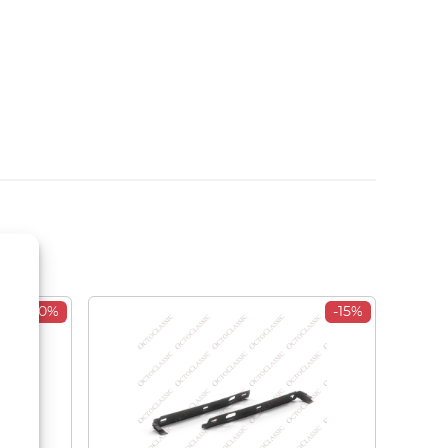
-30%
-15%