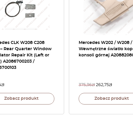
edes CLK W208 C208
Mercedes W202 / W208 /
 – Rear Quarter Window
Wewnętrzne światło kop
ator Repair Kit (Left or
konsoli górnej A2088208
) A2086700203 /
6700103
4
zł
375,36
zł
262,75
zł
Zobacz produkt
Zobacz produkt