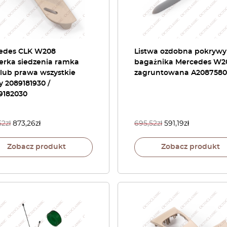
edes CLK W208
Listwa ozdobna pokrywy
erka siedzenia ramka
bagażnika Mercedes W2
 lub prawa wszystkie
zagruntowana A208758
y 2089181930 /
9182030
52
zł
873,26
zł
695,52
zł
591,19
zł
Zobacz produkt
Zobacz produkt