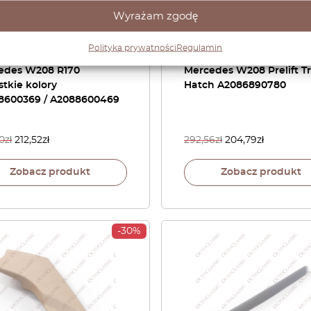
Wyrażam zgodę
Polityka prywatności
Regulamin
ra pasa bezpieczeństwa
Kolumna kierownicy
edes W208 R170
Mercedes W208 Prelift T
tkie kolory
Hatch A2086890780
8600369 / A2088600469
0
zł
212,52
zł
292,56
zł
204,79
zł
Zobacz produkt
Zobacz produkt
-30%