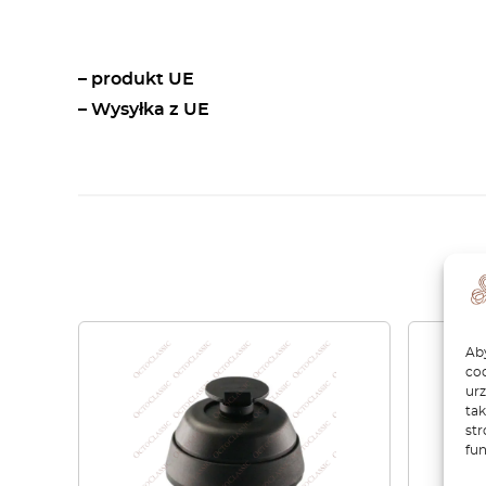
– produkt UE
– Wysyłka z UE
Aby
coo
ur
tak
str
fun