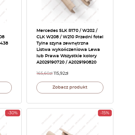
Mercedes SLK R170 / W202 /
08
CLK W208 / W210 Przedni fotel
0438
Tylna szyna zewnętrzna
Listwa wykończeniowa Lewa
lub Prawa Wszystkie kolory
A2029190720 / A2029190820
165,60
zł
115,92
zł
Zobacz produkt
-30%
-15%