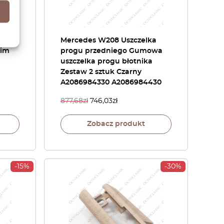
Mercedes W208 Uszczelka
rim
progu przedniego Gumowa
uszczelka progu błotnika
Zestaw 2 sztuk Czarny
A2086984330 A2086984430
877,68
zł
746,03
zł
Zobacz produkt
-15%
-30%