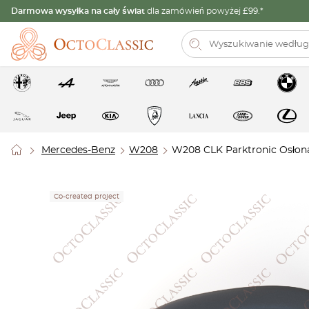
Darmowa wysyłka na cały świat
dla zamówień powyżej £99.*
Mercedes-Benz
W208
W208 CLK Parktronic Osłon
Co-created project