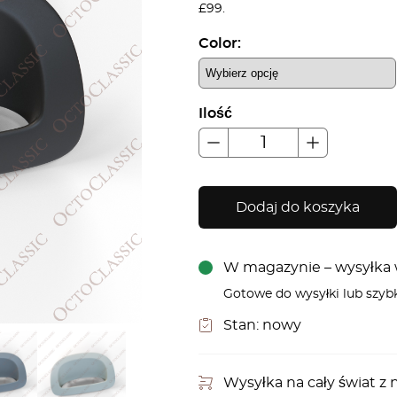
£99.
Color:
Ilość
Dodaj do koszyka
W magazynie – wysyłka w
Gotowe do wysyłki lub szyb
Stan:
nowy
Wysyłka na cały świat 