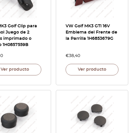
K3 Golf Clip para
VW Golf MK3 GTI 16V
ol Juego de 2
Emblema del Frente de
as imprimado o
la Parrilla 1H6853679G
o 1H0857559B
80
€
38,40
Ver producto
Ver producto