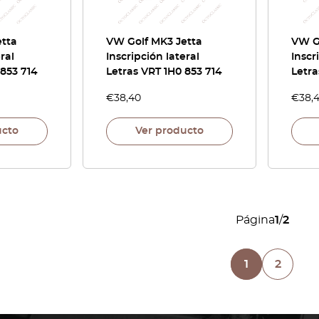
etta
VW Golf MK3 Jetta
VW G
ral
Inscripción lateral
Inscr
 853 714
Letras VRT 1H0 853 714
Letra
€
38,40
€
38,
ucto
Ver producto
Página
1
/
2
1
2