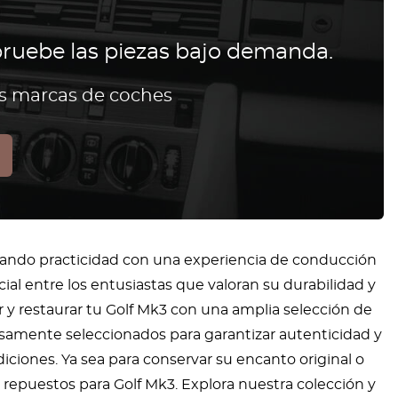
ruebe las piezas bajo demanda.
as marcas de coches
nando practicidad con una experiencia de conducción
al entre los entusiastas que valoran su durabilidad y
y restaurar tu Golf Mk3 con una amplia selección de
samente seleccionados para garantizar autenticidad y
iones. Ya sea para conservar su encanto original o
 repuestos para Golf Mk3. Explora nuestra colección y