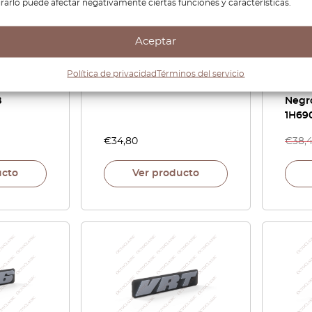
irarlo puede afectar negativamente ciertas funciones y características.
Aceptar
 MK3
VW Jetta Golf MK3 GLX
Volk
D
OBD cubierta de puerto
Cubi
erto
embellecedor negro
embe
Política de privacidad
Términos del servicio
negro
NLA 1H1858981B
sens
B
Negro
1H69
€
34,80
€
38,
ucto
Ver producto