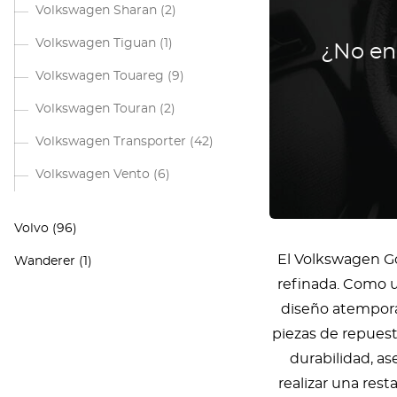
Volkswagen Sharan
(2)
Volkswagen Tiguan
(1)
¿No en
Volkswagen Touareg
(9)
Volkswagen Touran
(2)
Volkswagen Transporter
(42)
Volkswagen Vento
(6)
Volvo
(96)
El Volkswagen Go
Wanderer
(1)
refinada. Como u
diseño atempora
piezas de repues
durabilidad, a
realizar una res