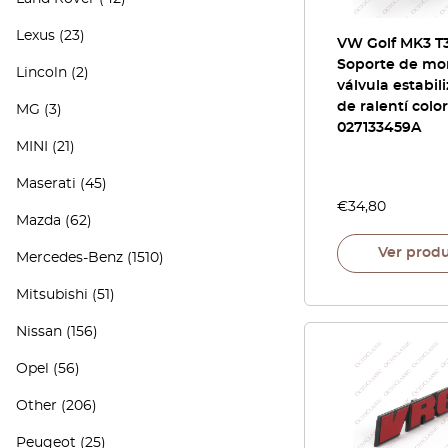
Lexus
(23)
VW Golf MK3 T
Soporte de mo
Lincoln
(2)
válvula estabil
de ralentí colo
MG
(3)
027133459A
MINI
(21)
Maserati
(45)
€
34,80
Mazda
(62)
Ver prod
Mercedes-Benz
(1510)
Mitsubishi
(51)
Nissan
(156)
Opel
(56)
Other
(206)
Peugeot
(25)