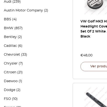
Audi
(239)
Austin Motor Company
(2)
BBS
(4)
VW Golf MK3 H
Headlight Cove
BMW
(857)
Set Of 2 White
Black
Bentley
(2)
Cadillac
(6)
Chevrolet
(33)
€
48,00
Chrysler
(7)
Ver prod
Citroen
(21)
Daewoo
(1)
Dodge
(2)
FSO
(10)