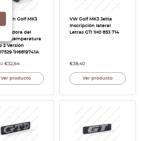
swagen Golf MK3
VW Golf MK3 Jetta
erta
Inscripción lateral
llecedora del
Letras GTI 1H0 853 714
or de temperatura
 2 Versión
07529 1H6819741A
40
€
32,64
€
38,40
Ver producto
Ver producto