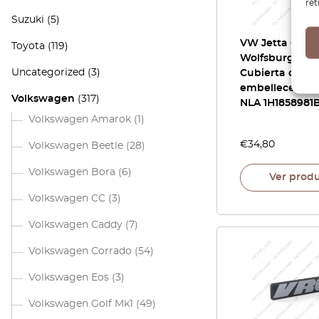
ret
Suzuki
(5)
VW Jetta Golf
Toyota
(119)
Wolfsburg OB
Uncategorized
(3)
Cubierta de pu
embellecedor 
Volkswagen
(317)
NLA 1H1858981
Volkswagen Amarok
(1)
€
34,80
Volkswagen Beetle
(28)
Volkswagen Bora
(6)
Ver prod
Volkswagen CC
(3)
Volkswagen Caddy
(7)
Volkswagen Corrado
(54)
Volkswagen Eos
(3)
Volkswagen Golf Mk1
(49)