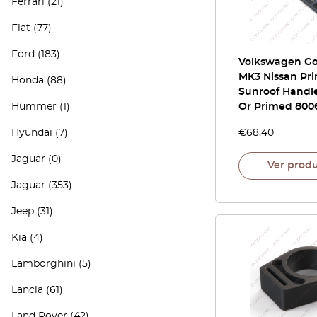
Ferrari
(21)
Fiat
(77)
Ford
(183)
Volkswagen Gol
MK3 Nissan Pri
Honda
(88)
Sunroof Handl
Hummer
(1)
Or Primed 800
Hyundai
(7)
€
68,40
Jaguar
(0)
Ver prod
Jaguar
(353)
Jeep
(31)
Kia
(4)
Lamborghini
(5)
Lancia
(61)
Land Rover
(42)