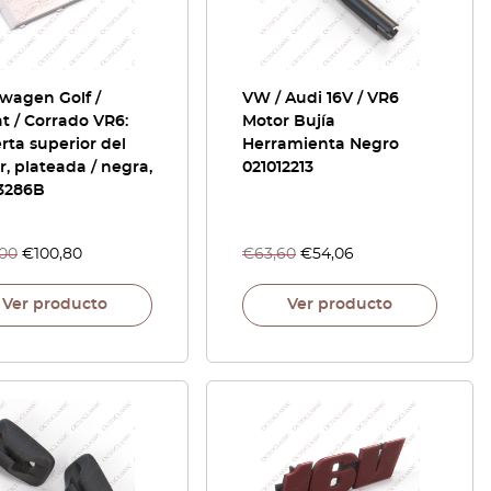
wagen Golf /
VW / Audi 16V / VR6
t / Corrado VR6:
Motor Bujía
rta superior del
Herramienta Negro
, plateada / negra,
021012213
33286B
,00
€
100,80
€
63,60
€
54,06
Ver producto
Ver producto