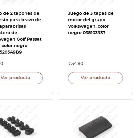
o de 2 tapones de
Juego de 3 tapas de
esto para brazo de
motor del grupo
aparabrisas
Volkswagen, color
ntero de
negro 038103937
swagen Golf Passat
, color negro
55205A9B9
80
€
34,80
Ver producto
Ver producto