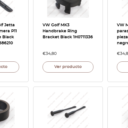
f Jetta
VW Golf MK3
VW M
mera P11
Handbrake Ring
paras
e Black
Bracket Black 1H0711336
piez
686210
negr
€
34,80
€
34,
ucto
Ver producto