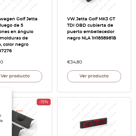
wagen Golf Jetta
VW Jetta Golf MK3 GT
Juego de 5
TDI OBD cubierta de
iones en ángulo
puerto embellecedor
 molduras de
negro NLA 1H1858981B
, color negro
67276
80
€
34,80
Ver producto
Ver producto
-15%
s
de