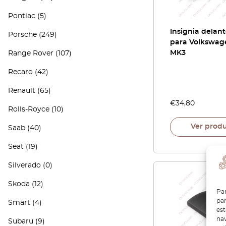
Pontiac
(5)
Insignia delan
Porsche
(249)
para Volkswag
MK3
Range Rover
(107)
Recaro
(42)
Renault
(65)
€
34,80
Rolls-Royce
(10)
Ver prod
Saab
(40)
Seat
(19)
Silverado
(0)
Skoda
(12)
Par
par
Smart
(4)
es
nav
Subaru
(9)