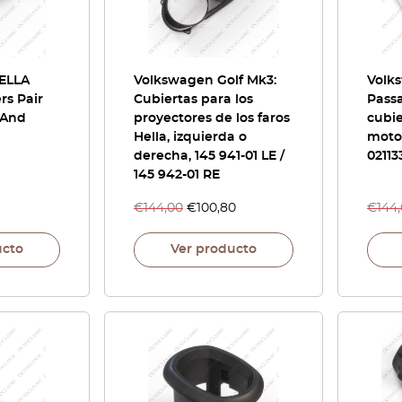
ELLA
Volkswagen Golf Mk3:
Volks
rs Pair
Cubiertas para los
Passa
 And
proyectores de los faros
cubie
Hella, izquierda o
motor
derecha, 145 941-01 LE /
0211
145 942-01 RE
€
144,00
€
100,80
€
144
ucto
Ver producto