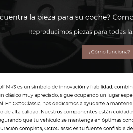
cuentra la pieza para su coche? Comp
Reproducimos piezas para todas l
¿Cómo funciona?
lf Mk3 es un símbolo de innovación y fiabilidad, combi
n clásico muy apreciado, sigue ocupando un lugar especi
l. En OctoClassic, nos dedicamos a ayudarte a mantener 
to de alta calidad. Nuestros componentes están cuidado
segurando que tu vehículo se mantenga en óptimas condic
tauración completa, OctoClassic es tu fuente confiable de