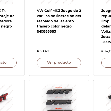
3 T4
VW Golf MK3 Juego de 2
Jueg
ntaje de
varillas de liberación del
repu
izadora
respaldo del asiento
limpi
r negro
trasero color negro
dela
1H0885683
Volk
Jetta
1J09
€
38,40
€
34,
ucto
Ver producto